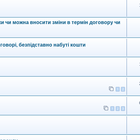
ки чи можна вносити зміни в термін договору чи
говорі, безпідставно набуті кошти
1
2
1
2
3