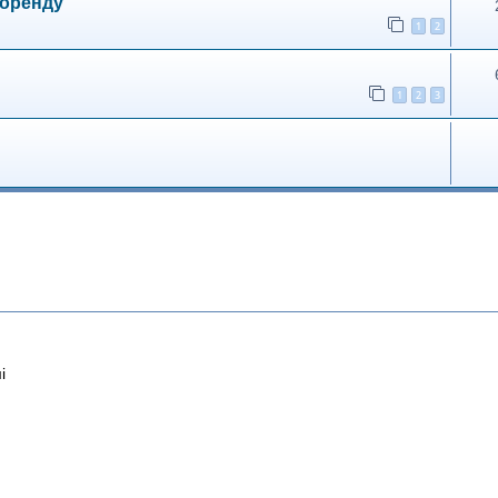
 оренду
1
2
1
2
3
і