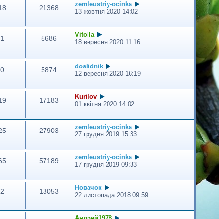
zemleustriy-ocinka
18
21368
13 жовтня 2020 14:02
Vitolla
1
5686
18 вересня 2020 11:16
doslidnik
0
5874
12 вересня 2020 16:19
Kurilov
19
17183
01 квітня 2020 14:02
zemleustriy-ocinka
25
27903
27 грудня 2019 15:33
zemleustriy-ocinka
65
57189
17 грудня 2019 09:33
Новачок
2
13053
22 листопада 2018 09:59
Андрей1978