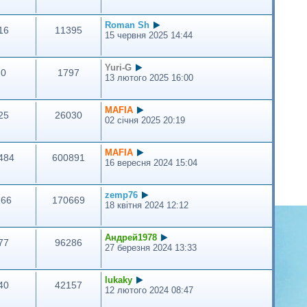
Roman Sh
16
11395
15 червня 2025 14:44
Yuri-G
0
1797
13 лютого 2025 16:00
MAFIA
25
26030
02 січня 2025 20:19
MAFIA
484
600891
16 вересня 2024 15:04
zemp76
166
170669
18 квітня 2024 12:12
Андрей1978
77
96286
27 березня 2024 13:33
lukaky
40
42157
12 лютого 2024 08:47