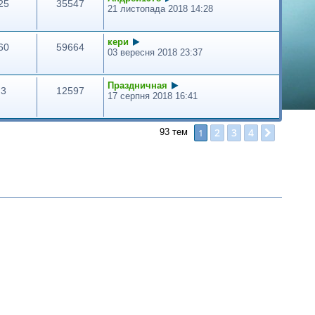
25
35547
21 листопада 2018 14:28
кери
60
59664
03 вересня 2018 23:37
Праздничная
3
12597
17 серпня 2018 16:41
2
3
4
1
Далі
93 тем