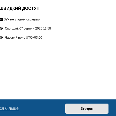
ШВИДКИЙ ДОСТУП
З
в
'
я
з
о
к
з
а
д
м
і
н
і
с
т
р
а
ц
і
є
ю
Сьогодні: 07 серпня 2026 11:58
Часовий пояс
UTC+03:00
ся більше
Згоден