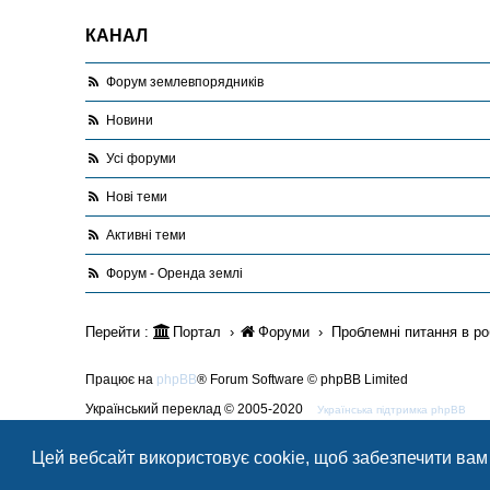
КАНАЛ
Форум землевпорядників
Новини
Усі форуми
Нові теми
Активні теми
Форум - Оренда землі
Перейти :
Портал
Форуми
Проблемні питання в ро
Працює на
phpBB
® Forum Software © phpBB Limited
Український переклад © 2005-2020
Українська підтримка phpBB
Style Blue created by
LONER
Цей вебсайт використовує cookie, щоб забезпечити вам
Конфіденційність
|
Умови