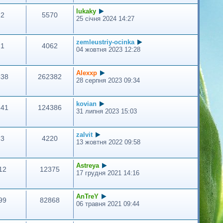
lukaky
2
5570
25 січня 2024 14:27
zemleustriy-ocinka
1
4062
04 жовтня 2023 12:28
Alexxp
338
262382
28 серпня 2023 09:34
kovian
141
124386
31 липня 2023 15:03
zalvit
3
4220
13 жовтня 2022 09:58
Astreya
12
12375
17 грудня 2021 14:16
AnTreY
99
82868
06 травня 2021 09:44