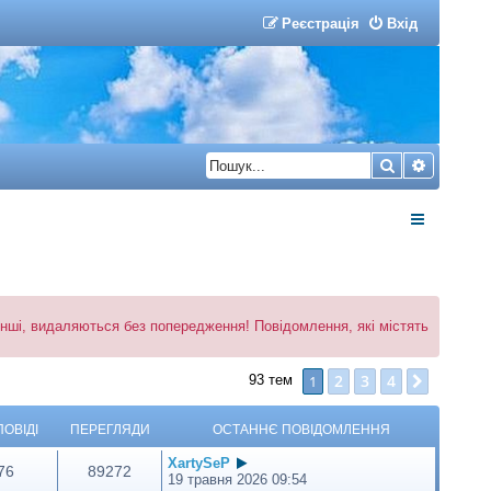
Р
е
є
с
т
р
а
ц
і
я
Вхід
Пошук
Розшир
 інші, видаляються без попередження! Повідомлення, які містять
2
3
4
1
Далі
93 тем
ПОВІДІ
ПЕРЕГЛЯДИ
ОСТАННЄ ПОВІДОМЛЕННЯ
XartySeP
76
89272
19 травня 2026 09:54