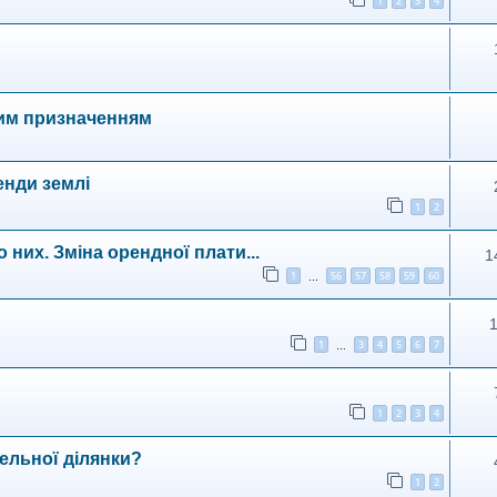
1
2
3
4
овим призначенням
енди землі
1
2
 них. Зміна орендної плати...
1
1
56
57
58
59
60
…
1
3
4
5
6
7
…
1
2
3
4
ельної ділянки?
1
2