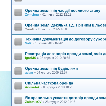
Оренда землі під час дії воєнного стану
Zemchug
»
01 липня 2022 12:12
Оренда землі декілька з.д. з різним ціль
Yuri-G
»
13 лютого 2025 16:00
Технічна документація до договору субор
Volk
»
16 січня 2012 09:42
Реєстрація договорів оренди землі, змін до
IgorNIS
»
02 червня 2010 20:35
Оренда землі під будівлями
adam
»
04 лютого 2009 22:57
Спільна часткова оренда
4elove4ek
»
03 грудня 2010 10:25
Як правильно укласти договір оренди зем
ZolotnikOV
»
23 грудня 2012 21:16