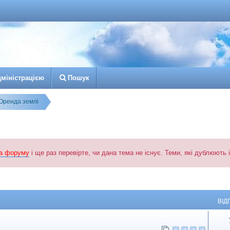
д
м
і
н
і
с
т
р
а
ц
і
є
ю
Пошук
Оренда землі
а форуму
і ще раз перевірте, чи дана тема не існує. Теми, які дублюють
й пошук
ВІД