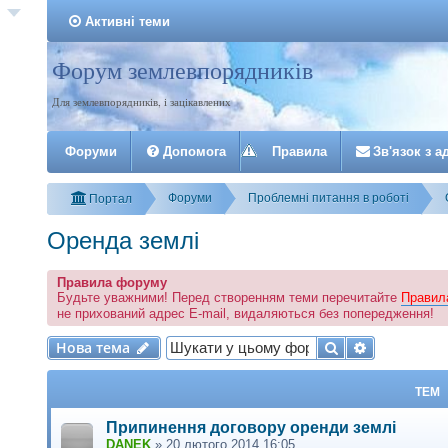
Активні теми
Форум землевпорядників
Реєстрація
Для землевпорядників, і зацікавлених
Форуми
Допомога
Правила
З
в
'
я
з
о
к
з
а
Форуми
Проблемні питання в роботі
Портал
Оренда землі
Правила форуму
Будьте уважними! Перед створенням теми перечитайте
Правил
не прихований адрес E-mail, видаляються без попередження!
Нова тема
Пошук
Розширени
Н
о
в
а
т
е
м
а
ТЕМ
Припинення договору оренди землі
DANEK
»
20 лютого 2014 16:05