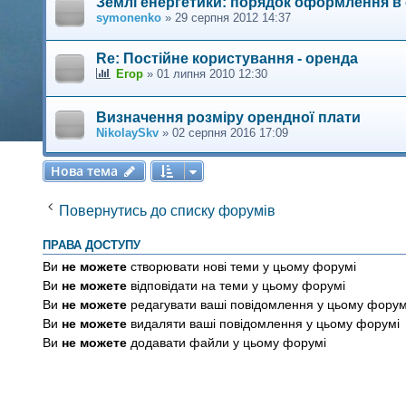
Землі енергетики: порядок оформлення в
symonenko
»
29 серпня 2012 14:37
Re: Постійне користування - оренда
Егор
»
01 липня 2010 12:30
Визначення розміру орендної плати
NikolaySkv
»
02 серпня 2016 17:09
Нова тема
Н
о
в
а
т
е
м
а
Повернутись до списку форумів
ПРАВА ДОСТУПУ
Ви
не можете
створювати нові теми у цьому форумі
Ви
не можете
відповідати на теми у цьому форумі
Ви
не можете
редагувати ваші повідомлення у цьому форум
Ви
не можете
видаляти ваші повідомлення у цьому форумі
Ви
не можете
додавати файли у цьому форумі