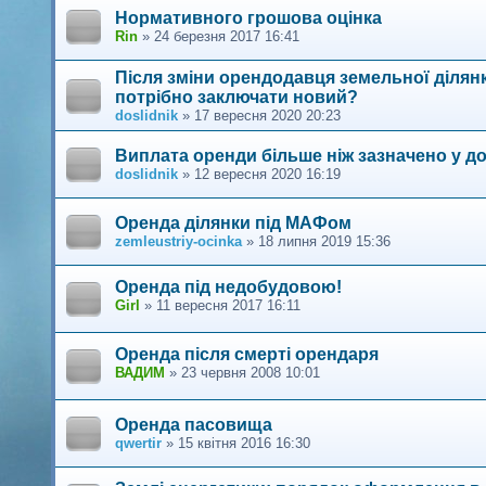
Нормативного грошова оцінка
Rin
»
24 березня 2017 16:41
Після зміни орендодавця земельної ділян
потрібно заключати новий?
doslidnik
»
17 вересня 2020 20:23
Виплата оренди більше ніж зазначено у до
doslidnik
»
12 вересня 2020 16:19
Оренда ділянки під МАФом
zemleustriy-ocinka
»
18 липня 2019 15:36
Оренда під недобудовою!
Girl
»
11 вересня 2017 16:11
Оренда після смерті орендаря
ВАДИМ
»
23 червня 2008 10:01
Оренда пасовища
qwertir
»
15 квітня 2016 16:30