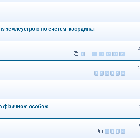
із землеустрою по системі координат
1
10
11
12
13
14
…
1
2
3
4
5
6
ва фізичною особою
1
2
3
4