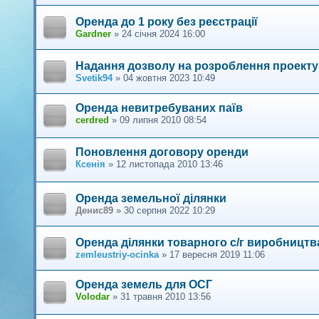
Оренда до 1 року без реєстрації
Gardner
»
24 січня 2024 16:00
Надання дозволу на розроблення проекту 
Svetik94
»
04 жовтня 2023 10:49
Оренда невитребуваних паїв
cerdred
»
09 липня 2010 08:54
Поновлення договору оренди
Ксенія
»
12 листопада 2010 13:46
Оренда земельної ділянки
Денис89
»
30 серпня 2022 10:29
Оренда ділянки товарного с/г виробницт
zemleustriy-ocinka
»
17 вересня 2019 11:06
Оренда земель для ОСГ
Volodar
»
31 травня 2010 13:56