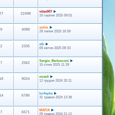
л
е
н
vitas007
н
27
22498
10 серпня 2025 09:01
я
solim
9
4088
28 липня 2025 16:59
atb
2
2335
09 квітня 2025 09:33
Sergio_Berlusconi
7
2562
15 січня 2025 11:29
ппзкб
18
9024
12 грудня 2024 20:11
bu4apka
14
6786
31 травня 2024 13:38
MAFIA
7
6571
29 травня 2024 21:12