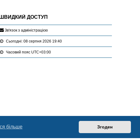
ШВИДКИЙ ДОСТУП
З
в
'
я
з
о
к
з
а
д
м
і
н
і
с
т
р
а
ц
і
є
ю
Сьогодні: 08 серпня 2026 19:40
Часовий пояс
UTC+03:00
ся більше
Згоден