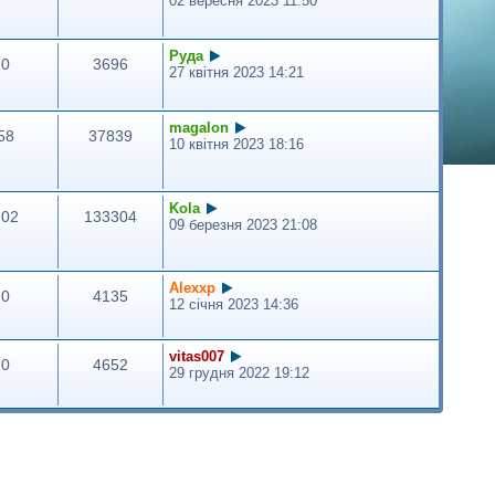
02 вересня 2023 11:50
Руда
0
3696
27 квітня 2023 14:21
magalon
58
37839
10 квітня 2023 18:16
Kola
202
133304
09 березня 2023 21:08
Alexxp
0
4135
12 січня 2023 14:36
vitas007
0
4652
29 грудня 2022 19:12