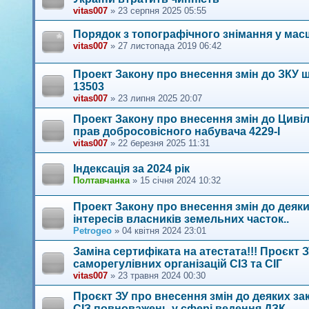
vitas007
»
23 серпня 2025 05:55
Порядок з топографічного знімання у масшта
vitas007
»
27 листопада 2019 06:42
Проект Закону про внесення змін до ЗКУ 
13503
vitas007
»
23 липня 2025 20:07
Проект Закону про внесення змін до Циві
прав добросовісного набувача 4229-I
vitas007
»
22 березня 2025 11:31
Індексація за 2024 рік
Полтавчанка
»
15 січня 2024 10:32
Проект Закону про внесення змін до деяки
інтересів власників земельних часток..
Petrogeo
»
04 квітня 2024 23:01
Заміна сертифіката на атестата!!! Проєкт
саморегулівних організацій СІЗ та СІГ
vitas007
»
23 травня 2024 00:30
Проєкт ЗУ про внесення змін до деяких з
СІЗ повноважень у сфері ведення ДЗК