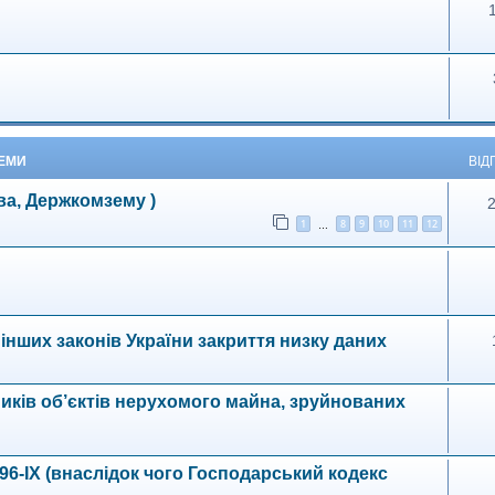
ТЕМИ
ВІД
ва, Держкомзему )
1
8
9
10
11
12
…
інших законів України закриття низку даних
иків об’єктів нерухомого майна, зруйнованих
196-IX (внаслідок чого Господарський кодекс