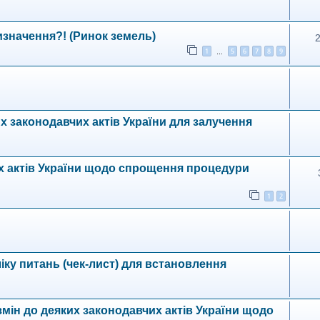
значення?! (Ринок земель)
1
5
6
7
8
9
…
х законодавчих актів України для залучення
х актів України щодо спрощення процедури
1
2
ку питань (чек-лист) для встановлення
 змін до деяких законодавчих актів України щодо