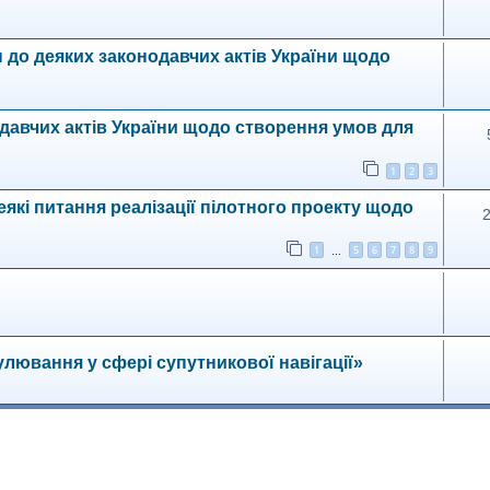
 до деяких законодавчих актів України щодо
одавчих актів України щодо створення умов для
1
2
3
еякі питання реалізації пілотного проекту щодо
1
5
6
7
8
9
…
лювання у сфері супутникової навігації»