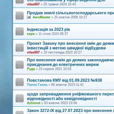
vitas007
»
25 травня 2024 10:43
Продаж землі сільськогосподарського при
AeroMaster
»
25 жовтня 2008 10:27
Індексація за 2023 рік
кери
»
11 січня 2024 09:37
Проект Закону про внесення змін до деяки
інвестицій з метою швидкої відбудови
vitas007
»
10 листопада 2023 10:27
Про внесення змін до деяких законодавчи
приєднання до електричних мереж
Руда
»
23 серпня 2021 10:53
Повстанова КМУ від 01.09.2023 №938
Панна Ганна
»
06 жовтня 2023 11:41
щодо запровадження уніфікованого перелі
відповідності або невідповідності
Azhimut
»
03 жовтня 2023 23:04
Закон 3272-ІХ від 27.07.2023 про внесення