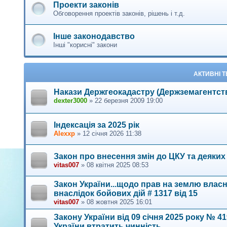
Проекти законів
Обговорення проектів законів, рішень і т.д.
Інше законодавство
Інші "корисні" закони
АКТИВНІ 
Накази Держгеокадастру (Держземагентст
dexter3000
»
22 березня 2009 19:00
Індексація за 2025 рік
Alexxp
»
12 січня 2026 11:38
Закон про внесення змін до ЦКУ та деяких 
vitas007
»
08 квітня 2025 08:53
Закон України...щодо прав на землю власн
внаслідок бойових дій # 1317 від 15
vitas007
»
08 жовтня 2025 16:01
Закону України від 09 січня 2025 року № 4
України втратить чинність