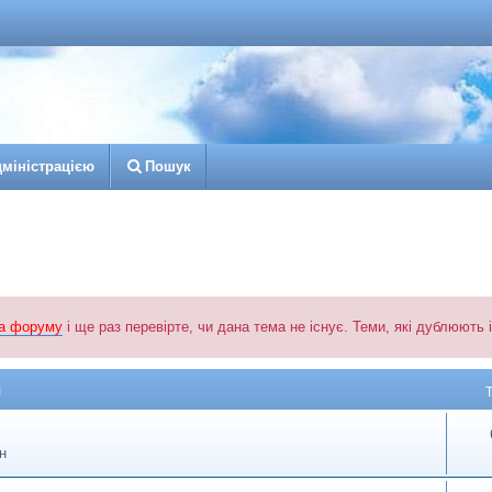
д
м
і
н
і
с
т
р
а
ц
і
є
ю
Пошук
а форуму
і ще раз перевірте, чи дана тема не існує. Теми, які дублюють
М
н