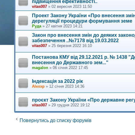
підвищення ефективності..
vitas007
»
02 вересня 2023 11:50
Проект Закону України «Про внесення змін
дерегуляції процедури формування земе
Руда
»
27 квітня 2023 14:21
Закон про внесення змін до деяких закон
забезпечення ..№7178 від 19.03.2022
vitas007
»
25 березня 2022 16:10
Постанова КМУ від 29.12.2021 р. № 1438 "Д
внесення до Державного зем..."
magalon
»
06 січня 2022 17:45
Індексація за 2022 рік
Alexxp
»
12 січня 2023 14:36
проєкт Закону України «Про державне регу
vitas007
»
29 грудня 2022 19:12
Повернутись до списку форумів