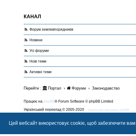
КАНАЛ
Форум землевпорядників
Новини
Усі форуми
Нові теми
Активні теми
Перейти :
Портал
Форуми
Законодавство
Працює на
phpBB
® Forum Software © phpBB Limited
Український переклад © 2005-2020
Українська підтримка phpBB
Style Blue created by
LONER
Цей вебсайт використовує cookie, щоб забезпечити вам
Конфіденційність
|
Умови