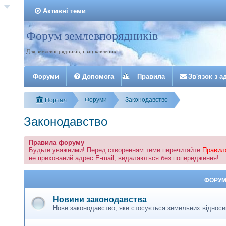
Активні теми
Форум землевпорядників
Реєстрація
Для землевпорядників, і зацікавлених
Форуми
Допомога
Правила
З
в
'
я
з
о
к
з
а
Форуми
Законодавство
Портал
Законодавство
Правила форуму
Будьте уважними! Перед створенням теми перечитайте
Правил
не прихований адрес E-mail, видаляються без попередження!
ФОРУ
Новини законодавства
Нове законодавство, яке стосується земельних відноси