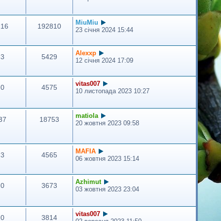
MiuMiu
216
192810
23 січня 2024 15:44
Alexxp
3
5429
12 січня 2024 17:09
vitas007
0
4575
10 листопада 2023 10:27
matiola
37
18753
20 жовтня 2023 09:58
MAFIA
3
4565
06 жовтня 2023 15:14
Azhimut
0
3673
03 жовтня 2023 23:04
vitas007
0
3814