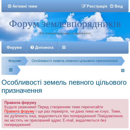
Активні теми
Р
е
є
с
т
р
а
ц
і
я
Вхід
Форум землевпорядників
Реєстрація
Для землевпорядників, і зацікавлених
Форуми
Допомога
Форуми
Особливості земель певного цільового призначення
Особливості земель певного цільового
призначення
Правила форуму
Будьте уважними! Перед створенням теми перечитайте
Правила форуму
і ще раз перевірте, чи дана тема не існує. Теми,
які дублюють інші, видаляються без попередження! Повідомлення,
які містять не прихований адрес E-mail, видаляються без
попередження!