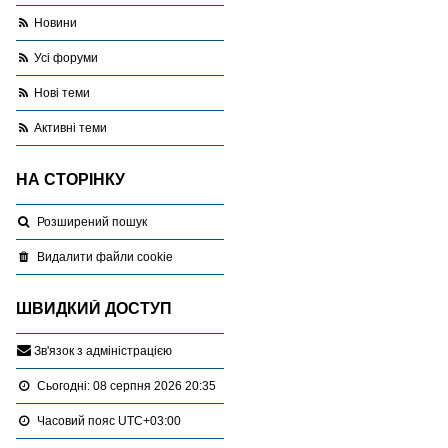
Новини
Усі форуми
Нові теми
Активні теми
НА СТОРІНКУ
Розширений пошук
Видалити файли cookie
ШВИДКИЙ ДОСТУП
З
в
'
я
з
о
к
з
а
д
м
і
н
і
с
т
р
а
ц
і
є
ю
Сьогодні: 08 серпня 2026 20:35
Часовий пояс
UTC+03:00