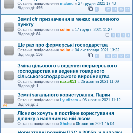
Останнє повідомлення
maland
«
27 грудня 2021 17:43
Відповіді:
495
1
17
18
19
20
…
Землі с/г призначення в межах населеного
пункту
Останнє повідомлення
solim
«
17 грудня 2021 11:27
Відповіді:
84
1
2
3
4
Ще раз про фермерські господарства
Останнє повідомлення
solim
«
04 листопада 2021 13:22
Відповіді:
556
1
20
21
22
23
…
Зміна цільового з ведення фермерського
господарства на ведення товарного
сільськогосподарського виробництва
Останнє повідомлення
nazar051
«
25 жовтня 2021 11:09
Відповіді:
1
Землі загального користування, Парки
Останнє повідомлення
Lyudizem
«
06 жовтня 2021 11:12
Відповіді:
3
Лісники хочуть в постійне користування
ділянку з наявним на ній лісом
Останнє повідомлення
Shche
«
05 жовтня 2021 15:04
Нормативні розміри ПЗС в 2005р. у випадку