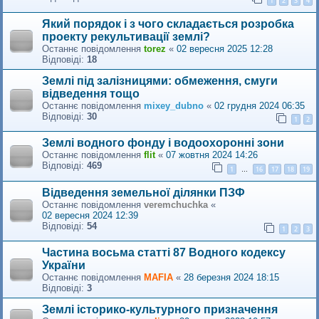
1
2
3
4
Який порядок і з чого складається розробка
проекту рекультивації землі?
Останнє повідомлення
torez
«
02 вересня 2025 12:28
Відповіді:
18
Землі під залізницями: обмеження, смуги
відведення тощо
Останнє повідомлення
mixey_dubno
«
02 грудня 2024 06:35
Відповіді:
30
1
2
Землі водного фонду і водоохоронні зони
Останнє повідомлення
flit
«
07 жовтня 2024 14:26
Відповіді:
469
1
16
17
18
19
…
Відведення земельної ділянки ПЗФ
Останнє повідомлення
veremchuchka
«
02 вересня 2024 12:39
Відповіді:
54
1
2
3
Частина восьма статті 87 Водного кодексу
України
Останнє повідомлення
MAFIA
«
28 березня 2024 18:15
Відповіді:
3
Землі історико-культурного призначення