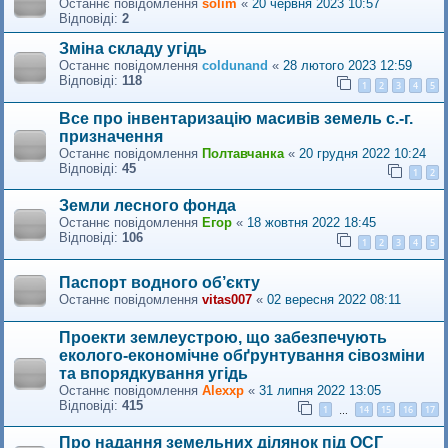
Останнє повідомлення
solim
«
20 червня 2023 10:57
Відповіді:
2
Зміна складу угідь
Останнє повідомлення
coldunand
«
28 лютого 2023 12:59
Відповіді:
118
1
2
3
4
5
Все про інвентаризацію масивів земель с.-г.
призначення
Останнє повідомлення
Полтавчанка
«
20 грудня 2022 10:24
Відповіді:
45
1
2
Земли лесного фонда
Останнє повідомлення
Егор
«
18 жовтня 2022 18:45
Відповіді:
106
1
2
3
4
5
Паспорт водного об’єкту
Останнє повідомлення
vitas007
«
02 вересня 2022 08:11
Проекти землеустрою, що забезпечують
еколого-економічне обґрунтування сівозміни
та впорядкування угідь
Останнє повідомлення
Alexxp
«
31 липня 2022 13:05
Відповіді:
415
1
14
15
16
17
…
Про надання земельних ділянок під ОСГ