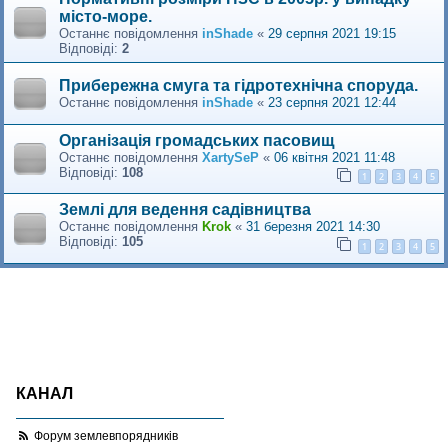
місто-море.
Останнє повідомлення
inShade
«
29 серпня 2021 19:15
Відповіді:
2
Прибережна смуга та гідротехнічна споруда.
Останнє повідомлення
inShade
«
23 серпня 2021 12:44
Організація громадських пасовищ
Останнє повідомлення
XartySeP
«
06 квітня 2021 11:48
Відповіді:
108
1
2
3
4
5
Землі для ведення садівництва
Останнє повідомлення
Krok
«
31 березня 2021 14:30
Відповіді:
105
1
2
3
4
5
КАНАЛ
Форум землевпорядників