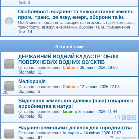
Тем:
3
Особливості надання та використання земель
пром., транс., зв'язку, енерг., оборони та ін.
Особливості надання та використання земель промисловості,
транспорту, зв'язку, енергетики, оборони та ін. призначення
Тем:
14
Активні теми
ДЕРЖАВНИЙ ВОДНИЙ КАДАСТР: ОБЛІК
ПОВЕРХНЕВИХ ВОДНИХ ОБ’ЄКТІВ
Останнє повідомлення
Сhibis
«
06 липня 2026 19:05
Відповіді:
11
Меліорація
Останнє повідомлення
Сhibis
«
12 червня 2026 22:03
Відповіді:
5
Виділення земельної ділянки (паю) товарного
виробництва в натурі
Останнє повідомлення
faram
«
25 травня 2026 11:44
Відповіді:
52
1
2
3
Надання земельних ділянок для городництва
Останнє повідомлення
bu4apka
«
24 квітня 2026 17:07
Відповіді:
87