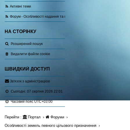
Активні теми
Форум - Особливості надання та використання земель лісогосподарськ
НА СТОРІНКУ
Розширений пошук
Видалити файли cookie
ШВИДКИЙ ДОСТУП
З
в
'
я
з
о
к
з
а
д
м
і
н
і
с
т
р
а
ц
і
є
ю
Сьогодні: 07 серпня 2026 22:01
Часовий пояс
UTC+03:00
Перейти :
Портал
Форуми
Особливості земель певного цільового призначення