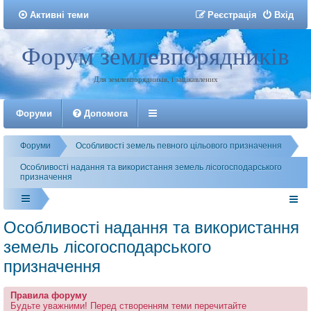
Активні теми
Р
е
є
с
т
р
а
ц
і
я
Вхід
Форум землевпорядників
Реєстрація
Для землевпорядників, і зацікавлених
Форуми
Допомога
Форуми
Особливості земель певного цільового призначення
Особливості надання та використання земель лісогосподарського
призначення
Особливості надання та використання
земель лісогосподарського
призначення
Правила форуму
Будьте уважними! Перед створенням теми перечитайте