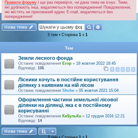
Правила форуму
і ще раз перевірте, чи дана тема не існує. Теми,
які дублюють інші, видаляються без попередження! Повідомлення,
які містять не прихований адрес E-mail, видаляються без
попередження!
Нова тема
Пошук
Розширений по
Н
о
в
а
т
е
м
а
3 тем • Сторінка
1
з
1
Тем
Земли лесного фонда
Останнє повідомлення
Егор
«
18 жовтня 2022 18:45
Відповіді:
106
1
2
3
4
5
Лісники хочуть в постійне користування
ділянку з наявним на ній лісом
Останнє повідомлення
Shche
«
05 жовтня 2021 15:04
Оформлення частини земельної лісової
ділянки на ділянці, яка є в постійному
корисуванні
Останнє повідомлення
Ки$ульКа
«
12 грудня 2016 12:21
Відповіді:
14
Нова тема
Н
о
в
а
т
е
м
а
3 тем • Сторінка
1
з
1