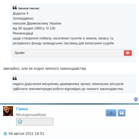
в
і
Іванов писав:
д
Додаток 4
о
Затверджено
м
наказом Держкомзему України
л
від 30 грудня 1999 р. N 130
е
н
Рекомендації
н
щодо створення поблизу населених пунктів із земель запасу та
я
резервного фонду громадських пасовищ для випасання худоби
Spoiler
звичайно, але як згідно чинного законодавства
надати доручення місцевому державному органу земельних ресурсів
здійснити землевпорядні роботи відповідно до чинного законодавства.
Гриша
0
Молоденький(ка)
П
06 квітня 2011 16:51
о