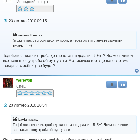
0
Молодший спец :)
П
23 лютого 2010 09:15
о
в
і
werewolf писав:
д
(може у вас сьогодні десяток корів, а через рік ви плануєте закупити
о
тисячу...) ;-)
м
л
Тоді бізнес-планчик треба до клопотання додати... 5+5=? Якимось чином
е
н
все-таки площу треба обгрунтувати. А з тисячою корів це напевно вже
н
товарне виробництво буде :?:
я
werewolf
0
Спец
П
23 лютого 2010 10:54
о
в
і
Layla писав:
д
Тоді бізнес-планчик треба до клопотання додати... 5+5=? Якимось чином
о
все-таки площу треба обгрунтувати.
м
л