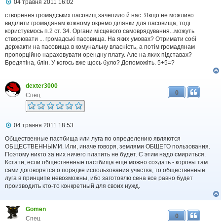
П
04 травня 2011 16:02
о
в
створення громадських пасовищ зачепило й нас. Якщо не можливо
і
виділити громадянам кожному окремо ділянки для пасовища, тоді
д
користуємось п.2 ст. 34. Органи місцевого самоврядування...можуть
о
створювати ... громадські пасовища. На яких умовах? Отримати собі
м
держакти на пасовища в комунальну власність, а потім громадянам
л
пропорційно нараховувати орендну плату. Але на яких підставах?
е
Бредятіна, блін. У когось вже щось було? Допоможіть. 5+5=?
н
н
я
dexter3000
0
Спец
П
04 травня 2011 18:53
о
в
Общественные пастбища или луга по определению являются
і
ОБЩЕСТВЕННЫМИ. Или, иначе говоря, землями ОБЩЕГО пользования.
д
Поэтому никто за них ничего платить не будет. С этим надо смириться.
о
Кстати, если общественные пастбища еще можно создать - коровы там
м
сами договорятся о порядке использования участка, то общественные
л
луга в принципе невозможны, ибо заготовлю сена все равно будет
е
производить кто-то конкретный для своих нужд.
н
н
я
Gomen
0
Спец