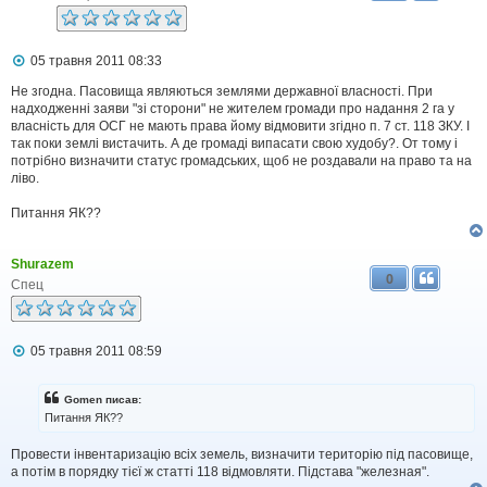
П
05 травня 2011 08:33
о
в
Не згодна. Пасовища являються землями державної власності. При
і
надходженні заяви "зі сторони" не жителем громади про надання 2 га у
д
власність для ОСГ не мають права йому відмовити згідно п. 7 ст. 118 ЗКУ. І
о
так поки землі вистачить. А де громаді випасати свою худобу?. От тому і
м
потрібно визначити статус громадських, щоб не роздавали на право та на
л
ліво.
е
н
н
Питання ЯК??
я
Shurazem
0
Спец
П
05 травня 2011 08:59
о
в
і
Gomen писав:
д
Питання ЯК??
о
м
Провести інвентаризацію всіх земель, визначити територію під пасовище,
л
а потім в порядку тієї ж статті 118 відмовляти. Підстава "железная".
е
н