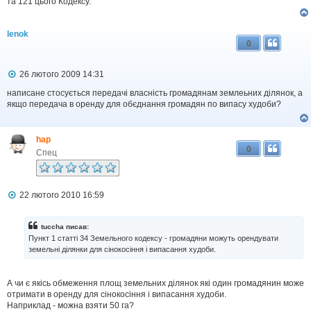
н
та 121 цього Кодексу.
н
я
lenok
0
П
26 лютого 2009 14:31
о
в
написане стосується передачі власність громадянам землеьних ділянок, а
і
якщо передача в оренду для обєднання громадян по випасу худоби?
д
о
м
hap
л
0
е
Спец
н
н
я
П
22 лютого 2010 16:59
о
в
і
tuccha писав:
д
Пункт 1 статті 34 Земельного кодексу - громадяни можуть орендувати
о
земельні ділянки для сінокосіння і випасання худоби.
м
л
е
н
А чи є якісь обмеження площ земельних ділянок які один громадянин може
н
отримати в оренду для сінокосіння і випасання худоби.
я
Наприклад - можна взяти 50 га?