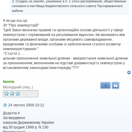
н
2. Создать на землях, указанных в п. 1 этого распоряжения, общественные
н
сеножати и пастбища Кацапетовского сельского совета Тмутараканского
я
района.
А як ще ось це:
ЗУ "Про землеустрій"
"Цей Закон визначає правові та організаційні основи діяльності у сфері
землеустрою і спрямований на регулювання відносин, які виникають між
органами державної влади, органами місцевого самоврядування,
юридичними та фізичними особами із забезпечення сталого розвитку
землекористування."
:"Стаття 1. ...
цільове призначення земельної ділянки - використання земельної ділянки
за призначенням, визначеним на підставі документації із землеустрою у
встановленому законодавством порядку."???
Іванов
0
Молодший спец :)
П
24 лютого 2009 10:12
о
в
Додаток 4
і
Затверджено
д
наказом Держкомзему України
о
від 30 грудня 1999 р. N 130
м
Рекомендації