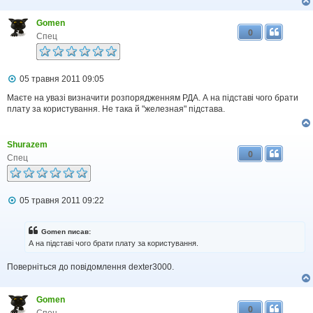
н
я
Gomen
0
Спец
П
05 травня 2011 09:05
о
в
Маєте на увазі визначити розпорядженням РДА. А на підставі чого брати
і
плату за користування. Не така й "железная" підстава.
д
о
м
Shurazem
л
0
е
Спец
н
н
я
П
05 травня 2011 09:22
о
в
і
Gomen писав:
д
А на підставі чого брати плату за користування.
о
м
Поверніться до повідомлення dexter3000.
л
е
н
н
Gomen
я
0
Спец