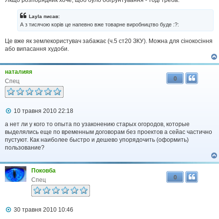
Якщо розпорядник хоче, щоб було обгрунтування - тоді треба.
е
н
н
Layla писав:
я
А з тисячою корів це напевно вже товарне виробництво буде :?:
Це вже як землекористувач забажає (ч.5 ст20 ЗКУ). Можна для сінокосіння
або випасання худоби.
наталияя
0
Спец
П
10 травня 2010 22:18
о
в
а нет ли у кого то опыта по узаконению старых огородов, которые
і
выделялись еще по временным договорам без проектов а сейас частично
д
пустуют. Как наиболее быстро и дешево упорядочить (оформить)
о
пользование?
м
л
е
Поковба
н
0
н
Спец
я
П
30 травня 2010 10:46
о