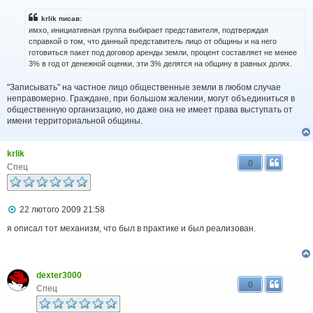
в
і
krlik писав:
д
имхо, инициативная группа выбирает представителя, подтверждая
о
справкой о том, что данный представитель лицо от общины и на него
м
готовиться пакет под договор аренды земли, процент составляет не менее
л
3% в год от денежной оценки, эти 3% делятся на общину в равных долях.
е
н
н
"Записывать" на частное лицо общественные земли в любом случае
я
неправомерно. Граждане, при большом жалении, могут объединиться в
общественную организацию, но даже она не имеет права выступать от
имени территориальной общины.
krlik
0
Спец
П
22 лютого 2009 21:58
о
в
я описал тот механизм, что был в практике и был реализован.
і
д
о
м
dexter3000
л
0
е
Спец
н
н