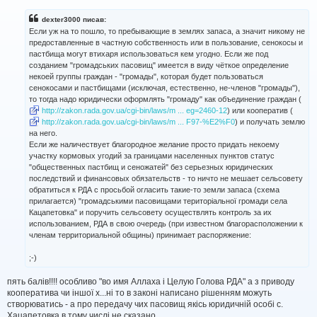
в
і
dexter3000 писав:
д
Если уж на то пошло, то пребывающие в землях запаса, а значит никому не
о
предоставленные в частную собственность или в пользование, сенокосы и
м
пастбища могут втихаря использоваться кем угодно. Если же под
л
созданием "громадських пасовищ" имеется в виду чёткое определение
е
н
некоей группы граждан - "громады", которая будет пользоваться
н
сенокосами и пастбищами (исключая, естественно, не-членов "громады"),
я
то тогда надо юридически оформлять "громаду" как объединение граждан (
http://zakon.rada.gov.ua/cgi-bin/laws/m ... eg=2460-12
) или кооператив (
http://zakon.rada.gov.ua/cgi-bin/laws/m ... F97-%E2%F0
) и получать землю
на него.
Если же наличествует благородное желание просто придать некоему
участку кормовых угодий за границами населенных пунктов статус
"общественных пастбищ и сеножатей" без серьезных юридических
последствий и финансовых обязательств - то ничто не мешает сельсовету
обратиться к РДА с просьбой огласить такие-то земли запаса (схема
прилагается) "громадськими пасовищами територіальної громади села
Кацапетовка" и поручить сельсовету осуществлять контроль за их
использованием, РДА в свою очередь (при известном благорасположении к
членам территориальной общины) принимает распоряжение:
;-)
пять балів!!!! особливо "во имя Аллаха і Целую Голова РДА" а з приводу
кооператива чи іншої х...ні то в законі написано рішенням можуть
створюватись - а про передачу чих пасовищ якісь юридичній особі с.
Хацапетовка в тому числі не сказано