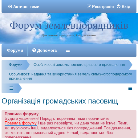
Активні теми
Р
е
є
с
т
р
а
ц
і
я
Вхід
Форум землевпорядників
Реєстрація
Для землевпорядників, і зацікавлених
Форуми
Допомога
Форуми
Особливості земель певного цільового призначення
Особливості надання та використання земель сільськогосподарського
призначення
Організація громадських пасовищ
Правила форуму
Будьте уважними! Перед створенням теми перечитайте
Правила форуму
і ще раз перевірте, чи дана тема не існує. Теми,
які дублюють інші, видаляються без попередження! Повідомлення,
які містять не прихований адрес E-mail, видаляються без
попередження!