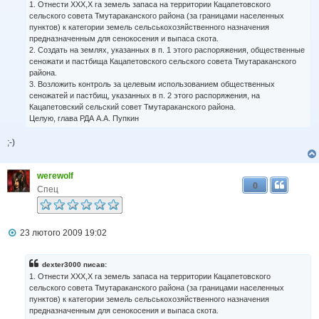
1. Отнести ХХХ,Х га земель запаса на территории Кацапетовского
сельского совета Тмутараканского района (за границами населенных
пунктов) к категории земель сельськохозяйственного назначения
предназначенным для сенокосения и выпаса скота.
2. Создать на землях, указанных в п. 1 этого распоряжения, общественные
сеножати и пастбища Кацапетовского сельского совета Тмутараканского
района.
3. Возложить контроль за целевым использованием общественных
сеножатей и пастбищ, указанных в п. 2 этого распоряжения, на
Кацапетовский сельский совет Тмутараканского района.
Целую, глава РДА А.А. Пупкин
;-)
werewolf
0
Спец
П
23 лютого 2009 19:02
о
в
і
dexter3000 писав:
д
1. Отнести ХХХ,Х га земель запаса на территории Кацапетовского
о
сельского совета Тмутараканского района (за границами населенных
м
пунктов) к категории земель сельськохозяйственного назначения
л
предназначенным для сенокосения и выпаса скота.
е