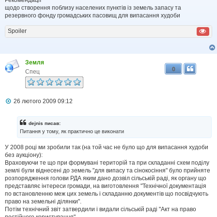
л
щодо створення поблизу населених пунктів із земель запасу та
е
резервного фонду громадських пасовищ для випасання худоби
н
н
я
Spoiler
Земля
0
Спец
П
26 лютого 2009 09:12
о
в
і
dejnis писав:
д
Питання у тому, як практично це виконати
о
м
У 2008 році ми зробили так (на той час не було що для випасання худоби
л
без аукціону):
е
н
Враховуючи те що при формувані територій та при складанні схем поділу
н
землі були віднесені до земель "для випасу та сінокосіння" було прийняте
я
розпорядження голови РДА яким дано дозвіл сільській раді, як органу що
представляє інтереси громади, на виготовлення "Технічної документація
по встановленню меж цих земель і складанню документів що посвідчують
право на земельні ділянки".
Потім технічний звіт затвердили і видали сільській раді "Акт на право
постійного користування"