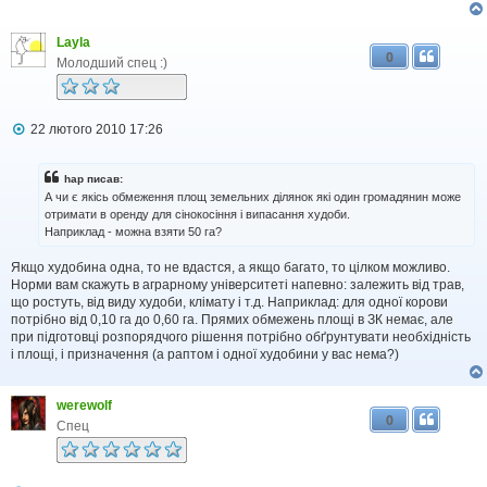
Layla
0
Молодший спец :)
П
22 лютого 2010 17:26
о
в
і
hap писав:
д
А чи є якісь обмеження площ земельних ділянок які один громадянин може
о
отримати в оренду для сінокосіння і випасання худоби.
м
Наприклад - можна взяти 50 га?
л
е
н
Якщо худобина одна, то не вдастся, а якщо багато, то цілком можливо.
н
Норми вам скажуть в аграрному університеті напевно: залежить від трав,
я
що ростуть, від виду худоби, клімату і т.д. Наприклад: для одної корови
потрібно від 0,10 га до 0,60 га. Прямих обмежень площі в ЗК немає, але
при підготовці розпорядчого рішення потрібно обґрунтувати необхідність
і площі, і призначення (а раптом і одної худобини у вас нема?)
werewolf
0
Спец