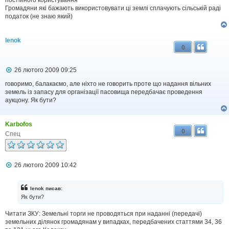
Громадяни які бажають використовувати ці землі сплачують сільській раді
податок (не знаю який)
lenok
0
П
26 лютого 2009 09:25
о
в
говоримо, балакаємо, але ніхто не говорить проте що надання вільних
і
земель із запасу для організації пасовища передбачає проведення
д
аукцону. Як бути?
о
м
л
Karbofos
е
0
н
Спец
н
я
П
26 лютого 2009 10:42
о
в
і
lenok писав:
д
Як бути?
о
м
Читати ЗКУ: Земельні торги не проводяться при наданні (передачі)
л
земельних ділянок громадянам у випадках, передбачених статтями 34, 36
е