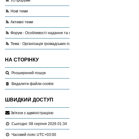
Усі форуми
Нові теми
Активні теми
Форум - Особливості надання та використання земель сільськогоспода
Тема - Організація громадських пасовищ
НА СТОРІНКУ
Розширений пошук
Видалити файли cookie
ШВИДКИЙ ДОСТУП
З
в
'
я
з
о
к
з
а
д
м
і
н
і
с
т
р
а
ц
і
є
ю
Сьогодні: 08 серпня 2026 01:34
Часовий пояс
UTC+03:00