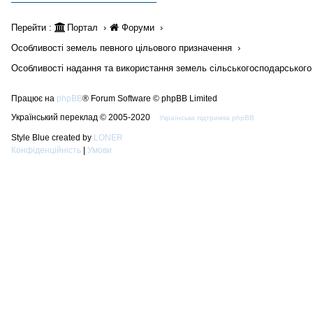
Перейти :
Портал
Форуми
Особливості земель певного цільового призначення
Особливості надання та використання земель сільськогосподарського
Працює на
phpBB
® Forum Software © phpBB Limited
Український переклад © 2005-2020
Українська підтримка phpBB
Style Blue created by
LONER
Конфіденційність
|
Умови