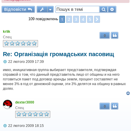
Відповісти
Пошук
Розшир
В
і
д
п
о
в
і
с
т
и
2
3
4
5
1
Далі
109 повідомлень
krlik
0
Спец
Re: Організація громадських пасовищ
П
22 лютого 2009 17:39
о
в
имхо, инициативная группа выбирает представителя, подтверждая
і
справкой о том, что данный представитель лицо от общины и на него
д
готовиться пакет под договор аренды земли, процент составляет не
о
менее 3% в год от денежной оценки, эти 3% делятся на общину в равных
м
долях.
л
е
н
dexter3000
н
0
я
Спец
П
22 лютого 2009 18:15
о