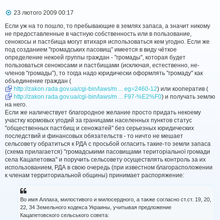
я
П
23 лютого 2009 00:17
о
в
Если уж на то пошло, то пребывающие в землях запаса, а значит никому
і
не предоставленные в частную собственность или в пользование,
д
сенокосы и пастбища могут втихаря использоваться кем угодно. Если же
о
под созданием "громадських пасовищ" имеется в виду чёткое
м
определение некоей группы граждан - "громады", которая будет
л
пользоваться сенокосами и пастбищами (исключая, естественно, не-
е
членов "громады"), то тогда надо юридически оформлять "громаду" как
н
н
объединение граждан (
я
http://zakon.rada.gov.ua/cgi-bin/laws/m ... eg=2460-12
) или кооператив (
http://zakon.rada.gov.ua/cgi-bin/laws/m ... F97-%E2%F0
) и получать землю
на него.
Если же наличествует благородное желание просто придать некоему
участку кормовых угодий за границами населенных пунктов статус
"общественных пастбищ и сеножатей" без серьезных юридических
последствий и финансовых обязательств - то ничто не мешает
сельсовету обратиться к РДА с просьбой огласить такие-то земли запаса
(схема прилагается) "громадськими пасовищами територіальної громади
села Кацапетовка" и поручить сельсовету осуществлять контроль за их
использованием, РДА в свою очередь (при известном благорасположении
к членам территориальной общины) принимает распоряжение:
Во имя Аллаха, милостивого и милосердного, а также согласно ст.ст. 19, 20,
22, 34 Земельного кодекса Украины, учитывая предложение
Кацапетовского сельського совета: