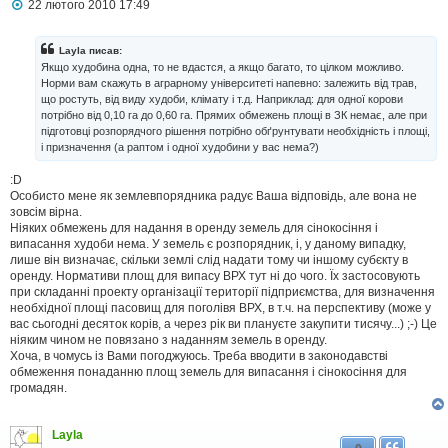
П
22 лютого 2010 17:49
о
в
і
Layla писав:
д
Якщо худобина одна, то не вдастся, а якщо багато, то цілком можливо.
о
Норми вам скажуть в аграрному університеті напевно: залежить від трав,
м
що ростуть, від виду худоби, клімату і т.д. Наприклад: для одної корови
л
потрібно від 0,10 га до 0,60 га. Прямих обмежень площі в ЗК немає, але при
е
н
підготовці розпорядчого рішення потрібно обґрунтувати необхідність і площі,
н
і призначення (а раптом і одної худобини у вас нема?)
я
:D
Особисто мене як землевпорядника радує Ваша відповідь, але вона не
зовсім вірна.
Ніяких обмежень для надання в оренду земель для сінокосіння і
випасання худоби нема. У земель є розпорядник, і, у даному випадку,
лише він визначає, скільки землі слід надати тому чи іншому субєкту в
оренду. Нормативи площ для випасу ВРХ тут ні до чого. Їх застосовують
при складанні проекту організації території підприємства, для визначення
необхідної площі пасовищ для поголівя ВРХ, в т.ч. на перспективу (може у
вас сьогодні десяток корів, а через рік ви плануєте закупити тисячу...) ;-) Це
ніяким чином не повязано з наданням земель в оренду.
Хоча, в чомусь із Вами погоджуюсь. Треба вводити в законодавстві
обмеження понаданню площ земель для випасання і сінокосіння для
громадян.
Layla