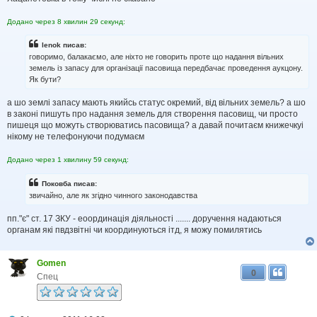
Додано через 8 хвилин 29 секунд:
lenok писав:
говоримо, балакаємо, але ніхто не говорить проте що надання вільних
земель із запасу для організації пасовища передбачає проведення аукцону.
Як бути?
а шо землі запасу мають якийсь статус окремий, від вільних земель? а шо
в законі пишуть про надання земель для створення пасовищ, чи просто
пишеця що можуть створюватись пасовища? а давай почитаєм книжечкуі
нікому не телефонуючи подумаєм
Додано через 1 хвилину 59 секунд:
Поковба писав:
звичайно, але як згідно чинного законодавства
пп."є" ст. 17 ЗКУ - еоординація діяльності ....... доручення надаються
органам які пвдзвітні чи координуються ітд, я можу помилятись
Gomen
0
Спец