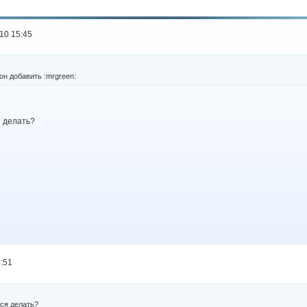
10 15:45
 он добавить :mrgreen:
я делать?
:51
тся делать?