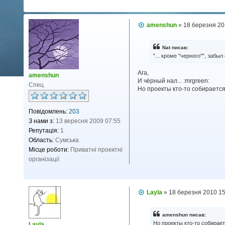
П
amenshun
»
18 березня 20
о
в
і
Nat писав:
д
"... кроме "черного"", забыл
о
м
Ага,
л
amenshun
И чёрный нал... :mrgreen:
е
Спец
н
Но проекты кто-то собираетс
н
я
Повідомлень:
203
З нами з:
13 вересня 2009 07:55
Репутація:
1
Область:
Сумська
Місце роботи:
Приватні проектні
організації
П
Layla
»
18 березня 2010 15
о
в
і
amenshun писав:
д
Но проекты кто-то собирае
Layla