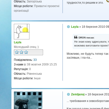
н
Область:
Запорізька
трудности,то решим и это.
н
Місце роботи:
Приватні проектні
я
організації
П
Layla
»
18 березня 2010 09
о
в
і
DRON писав:
д
Не знаю кому адресувати, том
Layla
о
можливо виготовити проект?
Молодший спец :)
м
л
Можливо, не будуть тепер так 
е
н
засіявши, і па-па...
Повідомлень:
33
н
я
З нами з:
08 жовтня 2009 15:25
Репутація:
0
Область:
Рівненська
Місце роботи:
Інше
П
Zemljanoj
»
18 березня 201
о
в
... требования к севооборотам .
і
д
Как сказал один знакомый ферм