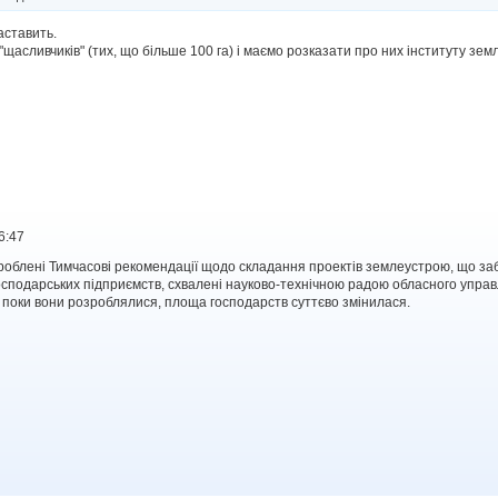
аставить.
щасливчиків" (тих, що більше 100 га) і маємо розказати про них інституту зем
6:47
зроблені Тимчасові рекомендації щодо складання проектів землеустрою, що за
господарських підприємств, схвалені науково-технічною радою обласного управ
е поки вони розроблялися, площа господарств суттєво змінилася.