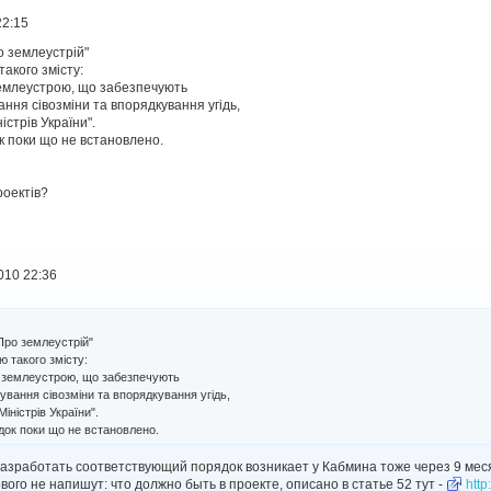
22:15
о землеустрій"
акого змісту:
землеустрою, що забезпечують
ння сівозміни та впорядкування угідь,
стрів України".
к поки що не встановлено.
роектів?
010 22:36
Про землеустрій"
 такого змісту:
в землеустрою, що забезпечують
ування сівозміни та впорядкування угідь,
ністрів України".
док поки що не встановлено.
азработать соответствующий порядок возникает у Кабмина тоже через 9 месяц
вого не напишут: что должно быть в проекте, описано в статье 52 тут -
http