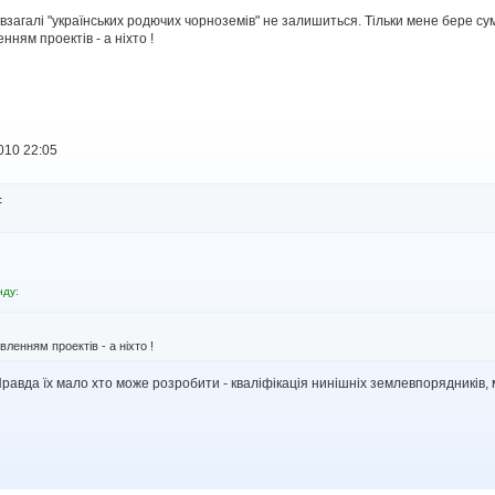
 взагалі "українських родючих чорноземів" не залишиться. Тільки мене бере сум
ням проектів - а ніхто !
010 22:05
:
нду:
ленням проектів - а ніхто !
равда їх мало хто може розробити - кваліфікація нинішніх землевпорядників,