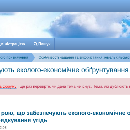
д
м
і
н
і
с
т
р
а
ц
і
є
ю
Пошук
вого призначення
Особливості надання та використання земель сільськ
ють еколого-економічне обґрунтування с
а форуму
і ще раз перевірте, чи дана тема не існує. Теми, які дублюють
к
озширений пошук
трою, що забезпечують еколого-економічне 
рядкування угідь
2:03