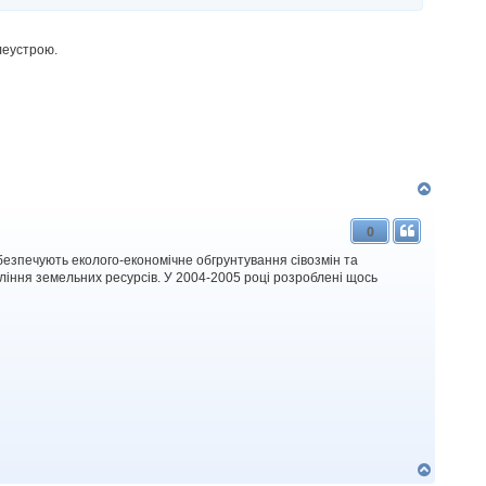
леустрою.
Д
о
г
0
о
р
безпечують еколого-економічне обгрунтування сівозмін та
и
ління земельних ресурсів. У 2004-2005 році розроблені щось
Д
о