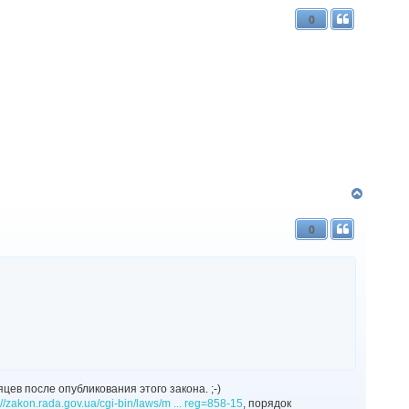
г
0
о
р
и
Д
о
г
0
о
р
и
ев после опубликования этого закона. ;-)
://zakon.rada.gov.ua/cgi-bin/laws/m ... reg=858-15
, порядок