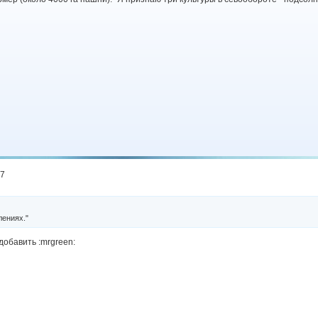
37
лениях."
 добавить :mrgreen: