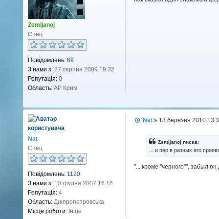
о
м
л
Zemljanoj
е
н
Спец
н
я
Повідомлень:
69
З нами з:
27 серпня 2009 19:32
Репутація:
0
Область:
АР Крим
П
Nat
»
18 березня 2010 13:
о
в
Nat
і
Zemljanoj писав:
д
Спец
... и пар в разных его прояв
о
м
"... кроме "черного"", забыл он
л
Повідомлень:
1120
е
н
З нами з:
10 грудня 2007 16:16
н
Репутація:
4
я
Область:
Дніпропетровська
Місце роботи:
Інше