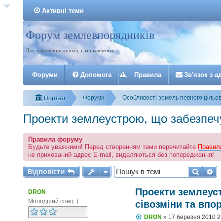
Активні теми
Форум землевпорядників
Реєстрація
Для землевпорядників, і зацікавлених
Форуми
Допомога
Правила
З
в
'
я
з
о
к
з
а
Форуми
Особливості земель певного цільо
Портал
Проекти землеустрою, що забезпечу
Правила форуму
Будьте уважними! Перед створенням теми перечитайте
Правил
не прихований адрес E-mail, видаляються без попередження!
Відповісти
Пошу
Р
В
і
д
п
о
в
і
с
т
и
Проекти землеус
DRON
Молодший спец :)
сівозміни та впо
П
DRON
»
17 березня 2010 2