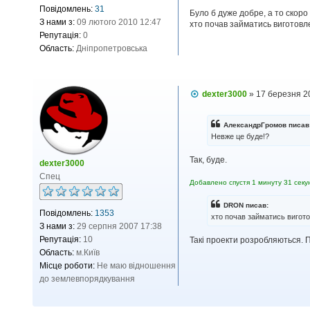
о
Повідомлень:
31
в
Було б дуже добре, а то скоро
З нами з:
09 лютого 2010 12:47
і
хто почав займатись виготовлен
д
Репутація:
0
о
Область:
Дніпропетровська
м
л
е
н
н
П
dexter3000
»
17 березня 2
я
о
в
і
АлександрГромов писав
д
Невже це буде!?
о
м
Так, буде.
л
dexter3000
е
Спец
н
Добавлено спустя 1 минуту 31 секу
н
я
DRON писав:
Повідомлень:
1353
хто почав займатись виготов
З нами з:
29 серпня 2007 17:38
Репутація:
10
Такі проекти розробляються. П
Область:
м.Київ
Місце роботи:
Не маю відношення
до землевпорядкування