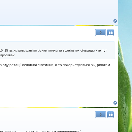
Д
о
г
0
о
р
и
, 15 га, які розкидані по різним полям та в декількох сільрадах - як тут
 проектів?
оду ротації основної сівозміни, а то покористуються рік, ріпаком
Д
о
г
0
о
р
и
, пшеницу ... и пар в разных его проявлениях."