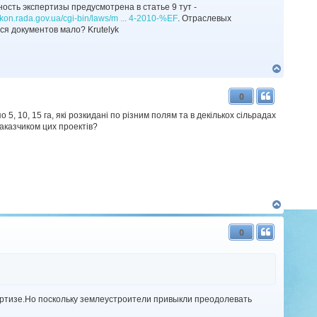
ность экспертизы предусмотрена в статье 9 тут -
zakon.rada.gov.ua/cgi-bin/laws/m ... 4-2010-%EF
. Отраслевых
я документов мало? Krutelyk
Д
о
г
0
о
р
 5, 10, 15 га, які розкидані по різним полям та в декількох сільрадах
и
заказчиком цих проектів?
Д
о
г
0
о
р
и
пертизе.Но поскольку землеустроители привыкли преодолевать