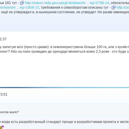
тьи 181 тут -
http://zakon.rada.gov.ua/cgi-bin/laws/m ... eg=2768-14
, обязатель
-bin/laws/m ... eg=1808-15
, требования к севооборотам описаны тут -
http://
ещё не утверждал и, в нынешнем состоянии, не утвердит. Но разве имеющихс
2:37
запитую всіх (просто цікаво): в землекористувача більше 100 га, але з кусків по
роект? Або на паях громадян де орендарі міняються кожні 2,3 роки - хто буде 
23:01
ентов мало?
но когда есть разработанный стандарт проще и разработчикам проекта и экс