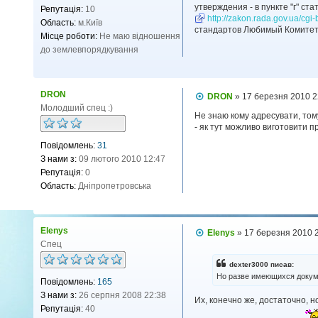
утверждения - в пункте "г" ста
Репутація:
10
http://zakon.rada.gov.ua/cgi
Область:
м.Київ
стандартов Любимый Комитет 
Місце роботи:
Не маю відношення
до землевпорядкування
DRON
П
DRON
»
17 березня 2010 2
о
Молодший спец :)
в
Не знаю кому адресувати, тому 
і
- як тут можливо виготовити п
д
Повідомлень:
31
о
м
З нами з:
09 лютого 2010 12:47
л
Репутація:
0
е
н
Область:
Дніпропетровська
н
я
Elenys
П
Elenys
»
17 березня 2010 
о
Спец
в
і
dexter3000 писав:
д
Но разве имеющихся докум
Повідомлень:
165
о
м
З нами з:
26 серпня 2008 22:38
Их, конечно же, достаточно, 
л
Репутація:
40
е