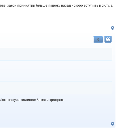
нів: закон прийнятий більше півроку назад - скоро вступить в силу, а
Д
о
г
0
о
р
и
 м'яко кажучи, залишає бажати кращого.
Д
о