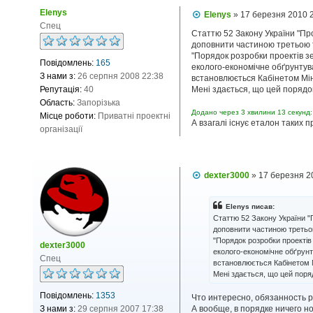
Elenys
П
Elenys
»
17 березня 2010 
о
Спец
в
Статтю 52 Закону України "Пр
і
доповнити частиною третьою т
д
"Порядок розробки проектів 
Повідомлень:
165
о
еколого-економічне обґрунтува
м
З нами з:
26 серпня 2008 22:38
встановлюється Кабінетом Міні
л
Репутація:
40
Мені здається, що цей порядо
е
н
Область:
Запорізька
н
Додано через 3 хвилини 13 секунд:
Місце роботи:
Приватні проектні
я
А взагалі існує еталон таких п
організації
П
dexter3000
»
17 березня 2
о
в
і
Elenys писав:
д
Статтю 52 Закону України "
о
доповнити частиною третьою
м
"Порядок розробки проекті
л
dexter3000
еколого-економічне обґрунт
е
Спец
н
встановлюється Кабінетом Мі
н
Мені здається, що цей поря
я
Повідомлень:
1353
Что интересно, обязанность р
А вообще, в порядке ничего но
З нами з:
29 серпня 2007 17:38