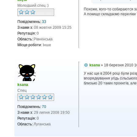
о
Молодший спец :)
м
Похоже, кого-то собираются з
л
А покищо складаємо переліки "
е
н
Повідомлень:
33
н
я
З нами з:
08 жовтня 2009 15:25
Репутація:
0
Область:
Рівненська
Місце роботи:
Інше
П
ksana
»
18 березня 2010 1
о
в
У нас ще в 2004 році були ро
і
впорядкування угідь сільсько
д
близько 20 таких проектів, ал
ksana
о
Спец
м
л
е
н
Повідомлень:
70
н
я
З нами з:
29 липня 2008 19:50
Репутація:
0
Область:
Луганська