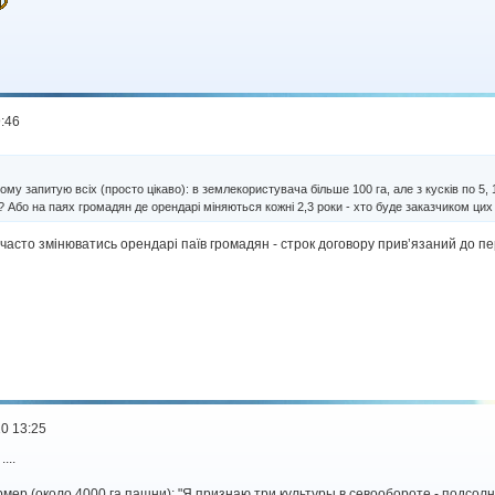
:46
у запитую всіх (просто цікаво): в землекористувача більше 100 га, але з кусків по 5, 10
 Або на паях громадян де орендарі міняються кожні 2,3 роки - хто буде заказчиком цих
часто змінюватись орендарі паїв громадян - строк договору прив’язаний до пері
0 13:25
...
ер (около 4000 га пашни): "Я признаю три культуры в севообороте - подсолнух