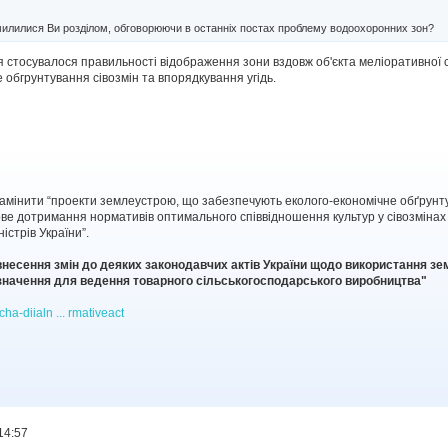
милилися Ви розділом, обговорюючи в останніх постах проблему водоохоронних зон?
я стосувалося правильності відображення зони вздовж об'єкта меліоративної
обгрунтування сівозмін та впорядкування угідь.
мінити “проекти землеустрою, що забезпечують еколого-економічне обґрунтув
ве дотримання нормативів оптимального співвідношення культур у сівозмінах в
стрів України”.
внесення змін до деяких законодавчих актів України щодо використання з
значення для ведення товарного сільськогосподарського виробництва"
ha-diialn ... rmativeact
14:57