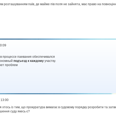
ним розташуванням паїв, де майже пів поля не зайнята, має право на повноцін
00:09
 в процессе паевания обеспечивался
втономный
подъезд к каждому
участку.
нет проблем
 13:00
ся хтось із тим, що прокуратура вимагає в судовому порядку розробити та затве
шення суду якесь є?