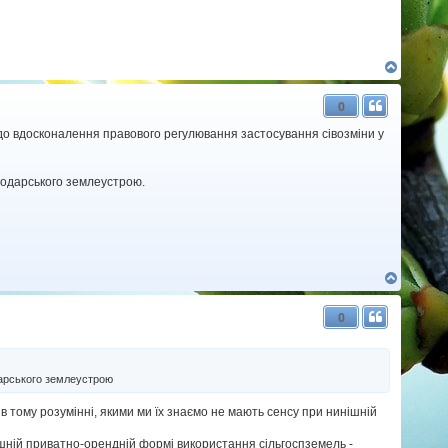
Д
о
г
0
о
р
одо вдосконалення правового регулювання застосування сівозміни у
и
сподарського землеустрою.
Д
о
г
0
о
р
и
дарського землеустрою
в тому розумінні, якими ми їх знаємо не мають сенсу при нинішній
нинішній приватно-орендній формі використання сільгоспземель -