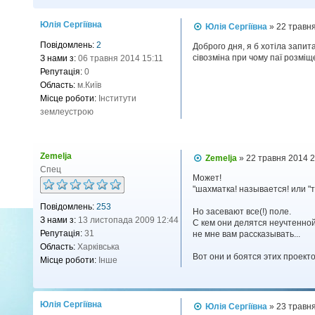
Юлія Сергіївна
П
Юлія Сергіївна
»
22 травн
о
Повідомлень:
2
в
Доброго дня, я б хотіла запит
і
сівозміна при чому паї розміщ
З нами з:
06 травня 2014 15:11
д
Репутація:
0
о
Область:
м.Київ
м
л
Місце роботи:
Інститути
е
землеустрою
н
н
я
Zemelja
П
Zemelja
»
22 травня 2014 
о
Спец
в
Может!
і
"шахматка! называется! или "т
д
Повідомлень:
253
о
Но засевают все(!) поле.
м
З нами з:
13 листопада 2009 12:44
С кем они делятся неучтенной
л
Репутація:
31
не мне вам рассказывать...
е
н
Область:
Харківська
н
Вот они и боятся этих проектов
Місце роботи:
Інше
я
Юлія Сергіївна
П
Юлія Сергіївна
»
23 травн