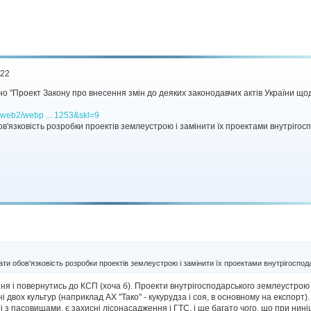
:22
но "Проект Закону про внесення змін до деяких законодавчих актів України щ
/zweb2/webp ... 1253&skl=9
в'язковість розробки проектів землеустрою і замінити їх проектами внутріго
и обов'язковість розробки проектів землеустрою і замінити їх проектами внутрігоспо
ня і повернутись до КСП (хоча б). Проекти внутрігосподарського землеустрою 
 двох культур (наприклад АХ "Тако" - кукурудза і соя, в основному на експорт).
ожаті з пасовищами, є захисні лісонасадження і ГТС, і ще багато чого, що при 