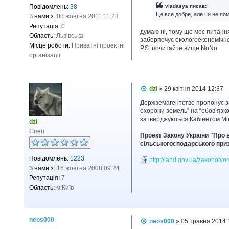
і
Повідомлень:
38
vladasya писав:
д
Це все добре, але чи не по
З нами з:
08 жовтня 2011 11:23
о
м
Репутація:
0
думаю ні, тому що моє питанн
л
Область:
Львівська
заберпечує екологоекономічне 
е
Місце роботи:
Приватні проектні
н
Р.S. почитайте вище NoNo
н
організації
я
П
dzi
»
29 квітня 2014 12:37
о
в
Держземагентство пропонує за
і
охорони земель” на “обов’язко
д
затверджуються Кабінетом Міні
dzi
о
Спец
м
Проект Закону України "Про 
л
сільськогосподарського при
е
н
Повідомлень:
1223
н
http://land.gov.ua/zakonotvorc
я
З нами з:
16 жовтня 2008 09:24
Репутація:
7
Область:
м.Київ
neos000
П
neos000
»
05 травня 2014 
о