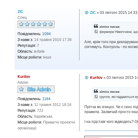
ZIC
П
ZIC
»
03 лютого 2015 14:33
о
Спец
в
і
almira писав:
д
фермери Німеччини, щоб 
Повідомлень:
1094
о
м
З нами з:
14 травня 2010 17:36
Але, крім того при декларуван
л
Репутація:
7
сіятимуть. Контроль - по косм
е
н
Область:
м.Київ
н
Місце роботи:
Інше
я
Kurilov
П
Kurilov
»
03 лютого 2015 1
о
Admin
в
і
almira писав:
д
грунти, які піддаються ер
Повідомлень:
1184
о
м
З нами з:
11 травня 2012 18:16
Прітча во язицєх. Чи є сенс п
л
Репутація:
722
правила. Зазвичай просто інші
е
н
Область:
Харківська
н
І на підставі чого відводить?
Місце роботи:
Приватні проектні
я
організації