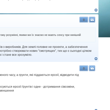
Д
о
г
0
о
р
и
тому розумінні, якими ми їх знаємо не мають сенсу при нинішній
в з виробників. Для землі головне не проекти, а забезпечення
потрібно створювати нових "смотрящих", тих що є сьогодні цілком
 і стане все зрозуміло.
Д
о
г
0
о
р
ого часу, а грунти, які піддаються ерозії, відводити під
и
ються ерозії ґрунтів і одне - дотримання сівозміни,
 зменшення