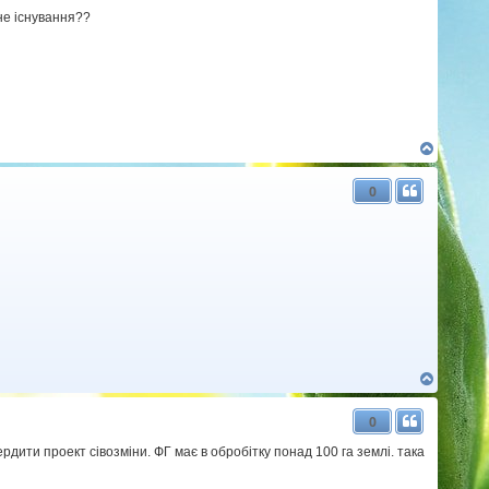
р
не існування??
и
Д
о
г
0
о
р
и
Д
о
г
0
о
р
рдити проект сівозміни. ФГ має в обробітку понад 100 га землі. така
и