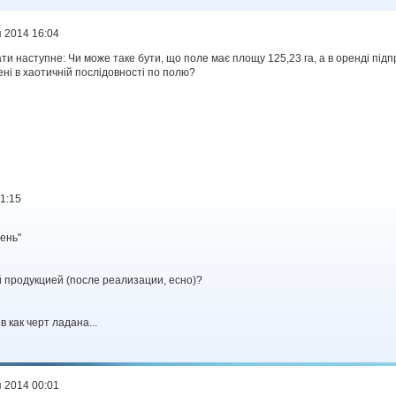
я 2014 16:04
ати наступне: Чи може таке бути, що поле має площу 125,23 га, а в оренді підп
ені в хаотичній послідовності по полю?
21:15
ень"
 продукцией (после реализации, есно)?
 как черт ладана...
я 2014 00:01