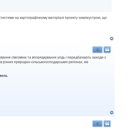
 стистеми на картографічному матеріалі проекту землеустрою, що
Д
о
г
0
о
р
ання сівозміни та впорядкування угідь і передбачають заходи з
и
 різних природно-сільськогосподарських регіонах, які
емель
Д
о
г
0
о