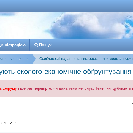
д
м
і
н
і
с
т
р
а
ц
і
є
ю
Пошук
вого призначення
Особливості надання та використання земель сільськ
ють еколого-економічне обґрунтування с
а форуму
і ще раз перевірте, чи дана тема не існує. Теми, які дублюють
к
озширений пошук
014 15:17