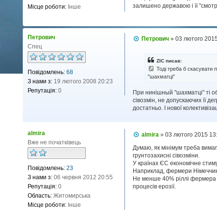
н
залишено державою і її "смот
Місце роботи:
Інше
я
Петрович
П
Петрович
»
03 лютого 2015
о
Спец
в
і
ZIC писав:
д
Тоді треба б скасувати 
Повідомлень:
68
о
"шахматці"
м
З нами з:
19 лютого 2008 20:23
л
Репутація:
0
При нинішный "шахматці" ті о
е
н
сівозмін, не допускаючих її д
н
достатньо. І нової колективіз
я
almira
П
almira
»
03 лютого 2015 13
о
Вже не початківець
в
Думаю, як мінімум треба вимага
і
грунтозахисні сівозміни.
д
У країнах ЄС економічне стим
Повідомлень:
23
о
Наприклад, фермери Німеччини,
м
З нами з:
06 червня 2012 20:55
Не менше 40% ріллі фермера 
л
Репутація:
0
процесів ерозії.
е
н
Область:
Житомирська
н
Місце роботи:
Інше
я