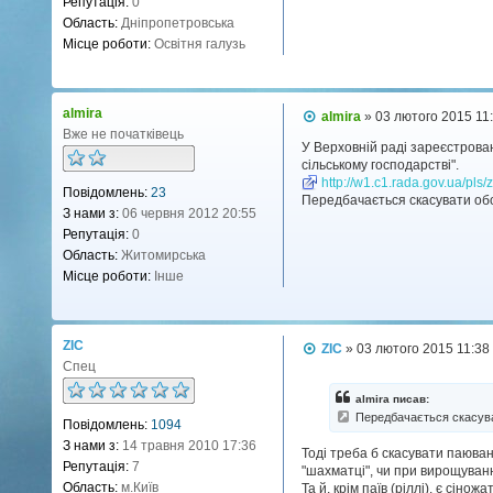
Репутація:
0
о
Область:
Дніпропетровська
м
л
Місце роботи:
Освітня галузь
е
н
н
я
almira
П
almira
»
03 лютого 2015 11
о
Вже не початківець
в
У Верховній раді зареєстрова
і
сільському господарстві".
д
http://w1.c1.rada.gov.ua/pls
Повідомлень:
23
о
Передбачається скасувати обо
м
З нами з:
06 червня 2012 20:55
л
Репутація:
0
е
н
Область:
Житомирська
н
Місце роботи:
Інше
я
ZIC
П
ZIC
»
03 лютого 2015 11:38
о
Спец
в
і
almira писав:
д
Передбачається скасуват
Повідомлень:
1094
о
м
З нами з:
14 травня 2010 17:36
Тоді треба б скасувати паюван
л
Репутація:
7
"шахматці", чи при вирощуванні
е
н
Область:
м.Київ
Та й, крім паїв (ріллі), є сін