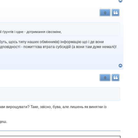
Д
о
г
0
о
р
и
ґрунтів і одне - дотримання сівозміни,
буть, щось типу наших обмінників) інформацію що і де вони
дповідності - пожиттєва втрата субсидій (а вони там дуже немалі)!
Д
о
г
0
о
р
и
ави вирощувати? Таке, звісно, бува, але лишень як винятки із
деш.