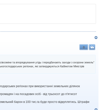
р
и
Д
о
г
0
о
р
и
івозміни та впорядкування угідь і передбачають заходи з охорони земель”
ькогосподарських регіонах, які затверджуються Кабінетом Міністрів
подарських регіонах при використанні земельних ділянок
ромадян і на посадових осіб - від трьохсот до п'ятисот
емельний барон в 100 тис.га буде просто відкуплятись. Штрафи
Д