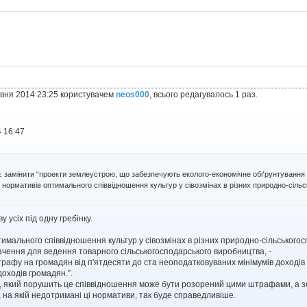
рвня 2014 23:25 користувачем
neos000
, всього редагувалось 1 раз.
 16:47
замінити “проекти землеустрою, що забезпечують еколого-економічне обґрунтування с
 нормативів оптимального співвідношення культур у сівозмінах в різних природно-сільс
у усіх під одну гребінку.
мального співвідношення культур у сівозмінах в різних природно-сільськогос
ачення для ведення товарного сільськогосподарського виробництва, -
афу на громадян від п'ятдесяти до ста неоподатковуваних мінімумів доходів г
оходів громадян.”.
, який порушить це співвідношення може бути розорений цими штрафами, а з
 на якій недотримані ці нормативи, так буде справедливіше.