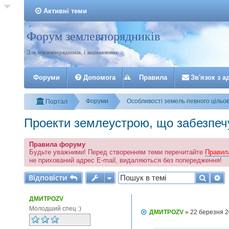
Активні теми
Форум землевпорядників
Реєстрація
Для землевпорядників, і зацікавлених
Форуми
Допомога
Правила
З
в
'
я
з
о
к
з
а
Форуми
Особливості земель певного цільо
Портал
Проекти землеустрою, що забезпечу
Правила форуму
Будьте уважними! Перед створенням теми перечитайте
Правил
не прихований адрес E-mail, видаляються без попередження!
Відповісти
Пошу
Р
В
і
д
п
о
в
і
с
т
и
ДМИТРОZV
Молодший спец :)
П
ДМИТРОZV
»
22 березня 2
о
в