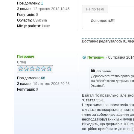
Повідомлень:
1
в
і
Не по темі
З нами з:
12 травня 2013 18:45
д
Репутація:
0
о
Область:
Сумська
м
Допоможіть!!!!
л
Місце роботи:
Інше
е
н
н
я
Востаннє редагувалось 01 че
Петрович
П
Петрович
»
05 травня 2014
о
Спец
в
і
dzi писав:
д
Держземагентство пропонує 
Повідомлень:
68
о
на “обов’язкове дотримання
м
З нами з:
19 лютого 2008 20:23
України”.
л
Репутація:
0
е
н
Взагалі то правильно, але знов
н
“Стаття 55-1.
я
Недотримання нормативів опти
сільськогосподарського призн
тягне за собою накладення штр
неоподатковуваних мінімумів д
Виходить, що фермер в 100 га
потрібно прив"язати до площі,