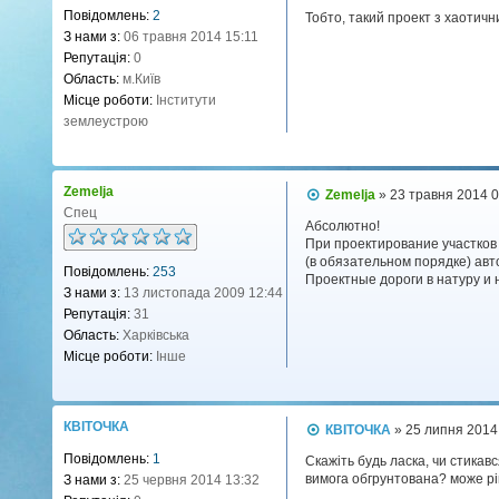
о
Повідомлень:
2
в
Тобто, такий проект з хаотич
і
З нами з:
06 травня 2014 15:11
д
Репутація:
0
о
Область:
м.Київ
м
л
Місце роботи:
Інститути
е
землеустрою
н
н
я
Zemelja
П
Zemelja
»
23 травня 2014 
о
Спец
в
Абсолютно!
і
При проектирование участков
д
(в обязательном порядке) а
Повідомлень:
253
о
Проектные дороги в натуру и 
м
З нами з:
13 листопада 2009 12:44
л
Репутація:
31
е
н
Область:
Харківська
н
Місце роботи:
Інше
я
КВІТОЧКА
П
КВІТОЧКА
»
25 липня 2014
о
Повідомлень:
1
в
Скажіть будь ласка, чи стикав
і
вимога обгрунтована? може рі
З нами з:
25 червня 2014 13:32
д