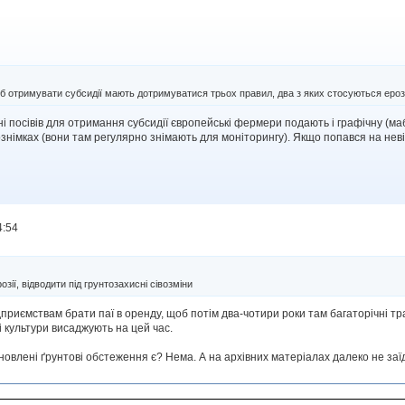
отримувати субсидії мають дотримуватися трьох правил, два з яких стосуються ерозії 
ні посівів для отримання субсидії європейські фермери подають і графічну (ма
ознімках (вони там регулярно знімають для моніторингу). Якщо попався на неві
4:54
озії, відводити під грунтозахисні сівозміни
ідприємствам брати паї в оренду, щоб потім два-чотири роки там багаторічні тр
 культури висаджують на цей час.
 Оновлені ґрунтові обстеження є? Нема. А на архівних матеріалах далеко не заї