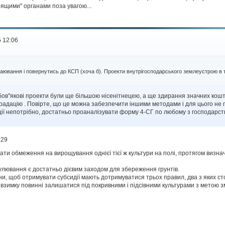
рящими" органами поза увагою...
 12:06
паювання і повернутись до КСП (хоча б). Проекти внутрігосподарського землеустрою в 
бов"якові проекти були ще більшою нісенітнецею, а ще здирання значних кошті
еградацію . Повірте, що це можна забезпечити іншими методами і для цього не 
ації непотрібно, достатньо проаналізувати форму 4-СГ по любому з господарств
:29
ти обмеження на вирощування однієї тієї ж культури на полі, протягом визначен
улювання є достатньо дієвим заходом для збереження грунтів.
 щоб отримувати субсидії мають дотримуватися трьох правил, два з яких стосу
взимку повинні залишатися під покривними і підсівними культурами з метою