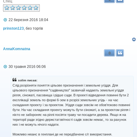
Спец
П
22 березня 2016 18:04
о
в
prinston123
, без торгів
і
д
о
м
AnnaKomnatna
л
0
е
н
н
П
30 травня 2016 06:06
я
о
в
і
solim писав:
д
Слід розрізняти поняття цільове призначення і земельне угіддя. Для
о
цільового призначення "садівництво" зазвичай надають земельні угіддя
м
рілля, сіножаті, пасовища і рідше сади. В проекті відведення повинні бути 2
л
експлікації земель по формі 6-зем в розрізі земельних угідь - на час
е
н
складання проекту і за проектом. Угіддя сади зовсім не обов'язково повинні
н
бути. На час складання проекту можуть бути сіножаті, а за проектом рілля і
я
ніхто не забороняє на ріллі посіяти траву чи посадити дерева. Якщо ж на
території ради згідно держстатзвітності садів зовсім немає, то за рахунок
них і не можуть нічого надати.
Можливо нюанс в генплані де не передбачене с/г використання.