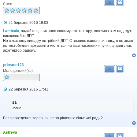
0
Спец
П
21 березня 2016 19:03
о
в
Lambada
, задайте це питання вашому архітектору, можливо вам нададуть
і
висновок без ДПТ.
д
Не в кожному випадку потрібний ДПТ. Стосовно вашого випадку, я не знаю
о
які містобудівні документи містяться на ваш населений пункт, ці дані знає
м
архітектор району.
л
е
н
prinston123
н
0
я
Молоденький(ка)
П
22 березня 2016 17:41
о
в
і
д
Може.
о
м
Без проведення торгів, лише по рішенню сільської ради?
л
е
н
н
Astreya
0
я