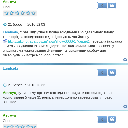
Astreya
0
Спец
П
21 березня 2016 12:03
о
в
Lambada
, У разі відсутності плану зонування або детального плану
і
території, затвердженого відповідно до вимог Закону
д
http://zakon5.rada.gov.ua/laws/show/3038-17/page2
, передача (надання)
о
земельних ділянок із земель державної або комунальної власності у
м
власність чи користування фізичним та юридичним особам для
л
містобудівних потреб забороняється.
е
н
н
я
Lambada
0
П
21 березня 2016 16:23
о
в
Astreya
, суть в тому, що нам вже один раз надали цю землю, вона в
і
користуванні більше 35 років, а тепер хочемо зареєструвати право
д
власності...
о
м
л
Astreya
е
0
н
Спец
н