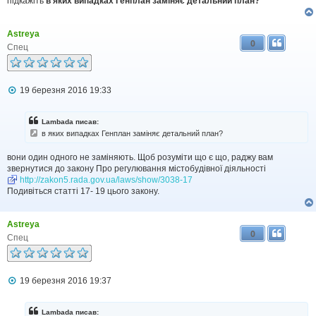
підкажіть
в яких випадках Генплан заміняє детальний план?
Astreya
0
Спец
П
19 березня 2016 19:33
о
в
і
Lambada писав:
д
в яких випадках Генплан заміняє детальний план?
о
м
вони один одного не заміняють. Щоб розуміти що є що, раджу вам
л
звернутися до закону Про регулювання містобудівної діяльності
е
н
http://zakon5.rada.gov.ua/laws/show/3038-17
н
Подивіться статті 17- 19 цього закону.
я
Astreya
0
Спец
П
19 березня 2016 19:37
о
в
і
Lambada писав: