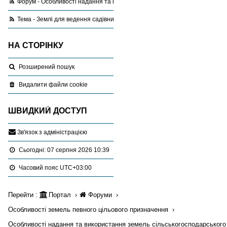
Форум - Особливості надання та використання земель сільськогоспода
Тема - Землі для ведення садівництва
НА СТОРІНКУ
Розширений пошук
Видалити файли cookie
ШВИДКИЙ ДОСТУП
З
в
'
я
з
о
к
з
а
д
м
і
н
і
с
т
р
а
ц
і
є
ю
Сьогодні: 07 серпня 2026 10:39
Часовий пояс
UTC+03:00
Перейти :
Портал
Форуми
Особливості земель певного цільового призначення
Особливості надання та використання земель сільськогосподарського