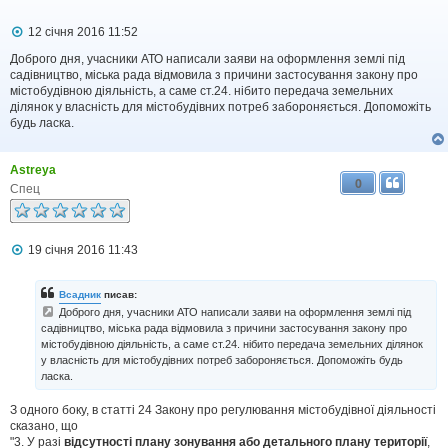
П
12 січня 2016 11:52
о
в
Доброго дня, учасники АТО написали заяви на оформлення землі під
і
садівництво, міська рада відмовила з причини застосування закону про
д
містобудівною діяльність, а саме ст.24. нібито передача земельних
о
ділянок у власність для містобудівних потреб забороняється. Допоможіть
м
будь ласка.
л
е
н
Astreya
н
0
я
Спец
П
19 січня 2016 11:43
о
в
і
Всадник
писав:
д
Доброго дня, учасники АТО написали заяви на оформлення землі під
о
садівництво, міська рада відмовила з причини застосування закону про
м
містобудівною діяльність, а саме ст.24. нібито передача земельних ділянок
л
е
у власність для містобудівних потреб забороняється. Допоможіть будь
н
ласка.
н
я
З одного боку, в статті 24 Закону про регулювання містобудівної діяльності
сказано, що
"3. У разі
відсутності плану зонування або детального плану території
,