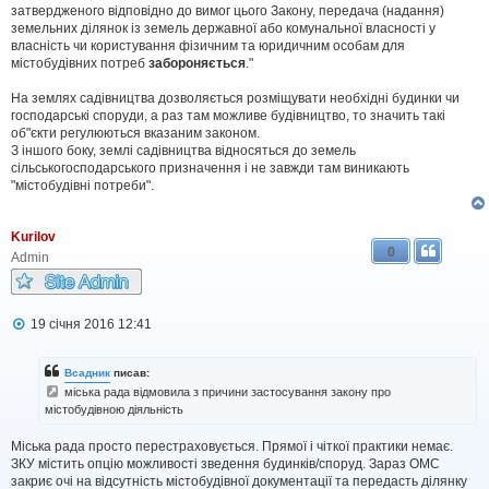
затвердженого відповідно до вимог цього Закону, передача (надання)
земельних ділянок із земель державної або комунальної власності у
власність чи користування фізичним та юридичним особам для
містобудівних потреб
забороняється
."
На землях садівництва дозволяється розміщувати необхідні будинки чи
господарські споруди, а раз там можливе будівництво, то значить такі
об"єкти регулюються вказаним законом.
З іншого боку, землі садівництва відносяться до земель
сільськогосподарського призначення і не завжди там виникають
"містобудівні потреби".
Kurilov
0
Admin
П
19 січня 2016 12:41
о
в
і
Всадник
писав:
д
міська рада відмовила з причини застосування закону про
о
містобудівною діяльність
м
л
е
Міська рада просто перестраховується. Прямої і чіткої практики немає.
н
ЗКУ містить опцію можливості зведення будинків/споруд. Зараз ОМС
н
закриє очі на відсутність містобудівної документації та передасть ділянку