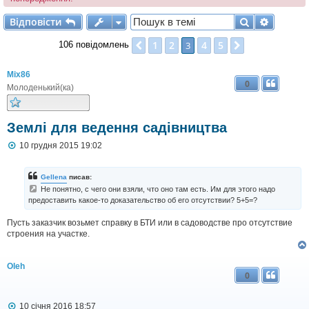
Відповісти
Пошук
Розшир
В
і
д
п
о
в
і
с
т
и
1
2
4
5
Поперед.
3
Далі
106 повідомлень
Mix86
0
Молоденький(ка)
Землі для ведення садівництва
П
10 грудня 2015 19:02
о
в
і
Gellena
писав:
д
Не понятно, с чего они взяли, что оно там есть. Им для этого надо
о
предоставить какое-то доказательство об его отсутствии? 5+5=?
м
л
е
Пусть заказчик возьмет справку в БТИ или в садоводстве про отсутствие
н
строения на участке.
н
я
Oleh
0
П
10 січня 2016 18:57