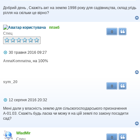
Добрий день , Скажіть акт на землю 1998 року для садівництва, склад угідь
рілля на скільки це вірно?
ппзкб
0
Спец
П
30 травня 2016 09:27
о
в
AnnaKomnatna
, на 100%
і
д
о
м
sym_20
л
0
е
н
н
П
12 серпня 2016 20:32
я
о
в
Мені дали у власність землю для сільскогосподарського призначення
і
А-01.03. Скажіть будь ласка чи можу я на цій землі по закону посадити
д
сад?
о
м
л
WladMir
е
0
н
Спец