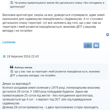
д
Чи можна приватизувати землю без детального плану і без погоджень в
о
архітектурі?
м
л
Висновок архітектури, скоріш за все, доведеться отримувати, адже землі
е
н
призначені для садівництва передбачають і будівництво. А от стосовно
н
детального плану території, тут все залежить від того, що у вас там за
я
територія і який розвиток передбачається, можливо ДПТ у вашому
випадку і не потрібен
Lambada
0
П
19 березня 2016 22:43
о
в
і
Astreya писав:
д
що у вас там за територія і який розвиток передбачається, можливо
о
ДПТ у вашому випадку і не потрібен
м
л
Дякую за відповідь!!!
е
н
Колгосп роздавав землі селянам у 1979 році, попередньому власнику
н
дісталося 29 соток. У 1983 році побудував будинок. Зараз ми
я
приватизували 25 соток під житло - без погодження архітектора,
залишається ще 4 сот - є варіант під ОСГ або під індивідуальне
садівництво.
Ділянка 29 соток прямокутна - з двох протилежних сторін проходять