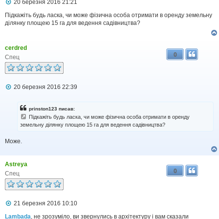
П
20 березня 2016 21:21
о
в
Підкажіть будь ласка, чи може фізична особа отримати в оренду земельну
і
ділянку площею 15 га для ведення садівництва?
д
о
м
cerdred
л
0
е
Спец
н
н
я
П
20 березня 2016 22:39
о
в
і
prinston123 писав:
д
Підкажіть будь ласка, чи може фізична особа отримати в оренду
о
земельну ділянку площею 15 га для ведення садівництва?
м
л
Може.
е
н
н
я
Astreya
0
Спец
П
21 березня 2016 10:10
о
в
Lambada
, не зрозуміло, ви звернулись в архітектуру і вам сказали