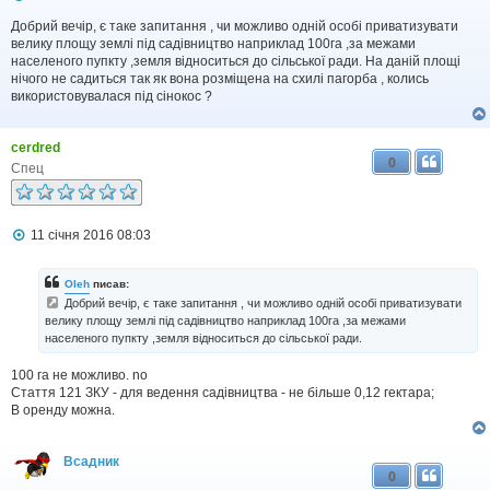
о
в
Добрий вечір, є таке запитання , чи можливо одній особі приватизувати
і
велику площу землі під садівництво наприклад 100га ,за межами
д
населеного пупкту ,земля відноситься до сільської ради. На даній площі
о
нічого не садиться так як вона розміщена на схилі пагорба , колись
м
використовувалася під сінокос ?
л
е
н
cerdred
н
0
я
Спец
П
11 січня 2016 08:03
о
в
і
Oleh
писав:
д
Добрий вечір, є таке запитання , чи можливо одній особі приватизувати
о
велику площу землі під садівництво наприклад 100га ,за межами
м
населеного пупкту ,земля відноситься до сільської ради.
л
е
н
100 га не можливо. no
н
Стаття 121 ЗКУ - для ведення садівництва - не більше 0,12 гектара;
я
В оренду можна.
Всадник
0