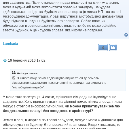
я
для садівництва. Після отримання права власності на ділянку власник
може в будь-який може використати право на забудову. Забудова
здійснюється на підставі будівельного паспорта (в межах НП - на основі
містобудівної документації). У разі відсутності містобудівної документації
буде відмова в наданні будівельного паспорта. Себто власник
обмежується в розпорядженні своєю власністю, бо не може офіційно
звести будинок. А це - судова справа, яка нікому не потрібна.
Lambada
0
П
19 березня 2016 17:02
о
в
і
Astreya писав:
д
З іншого боку, землі садівництва відносяться до земель
о
сільськогосподарського призначення і не завжди там виникають
м
"містобудівні потреби".
л
е
н
У мене така ж ситуація. 4 сотки, є рішення сільради на індивідуальне
н
садівництво. Хочу приватизувати, на ділянці немає ніяких споруд, тільки
я
межує з стовпом високовольтної лінії.
Чи можна приватизувати землю
без детального плану і без погоджень в архітектурі?
Земля в селі, в кварталі житлової забудови, межує з моєю ж ділянкою для
обслуговування будинку. Є генеральний план села. Якщо хтось знає, то