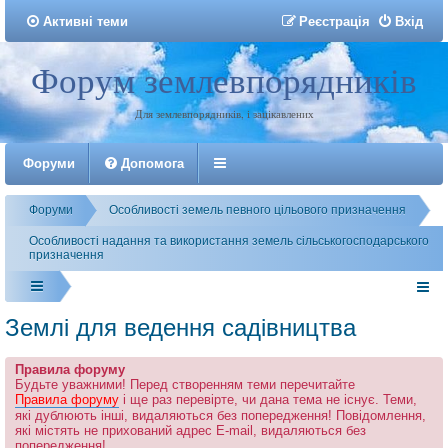
Активні теми
Р
е
є
с
т
р
а
ц
і
я
Вхід
Форум землевпорядників
Реєстрація
Для землевпорядників, і зацікавлених
Форуми
Допомога
Форуми
Особливості земель певного цільового призначення
Особливості надання та використання земель сільськогосподарського
призначення
Землі для ведення садівництва
Правила форуму
Будьте уважними! Перед створенням теми перечитайте
Правила форуму
і ще раз перевірте, чи дана тема не існує. Теми,
які дублюють інші, видаляються без попередження! Повідомлення,
які містять не прихований адрес E-mail, видаляються без
попередження!