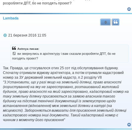
і
розробляти ДПТ, бо не погодять проект?
д
о
м
Lambada
л
0
е
н
н
П
21 березня 2016 11:05
я
о
в
і
Astreya писав:
д
ви звернулись в архітектуру і вам сказали розробляти ДПТ, бо не
о
погодять проект?
м
л
Так. Правда, це стосувалося отих 25 сот під обслуговування будинку.
е
н
Спочатку отримали відмову архітектора, а потім отримали кадастровий
н
номер за ЗУ державний земельний кадастр, п.2 розділу VII
я
"3.Установити, що у разі якщо на земельній ділянці, право власності
(користування) на яку не зареєстровано, розташований житловий
будинок, право власності на який зареєстровано, кадастровий номер на
таку земельну ділянку присвоюється за заявою власників такого
будинку на підставі технічної документації із землеустрою щодо
встановлення (відновлення) меж земельної ділянки в натурі (на
місцевості). Забороняється вимагати для присвоєння земельній ділянці
кадастрового номера інші документи. Такий кадастровий номер є
чинним з моменту його присвоєння"