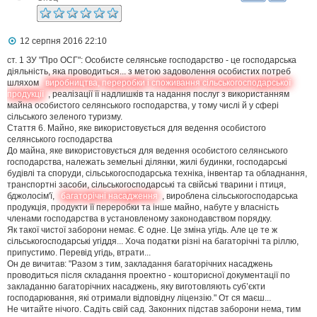
н
я
П
12 серпня 2016 22:10
о
в
ст. 1 ЗУ "Про ОСГ": Особисте селянське господарство - це господарська
і
діяльність, яка проводиться... з метою задоволення особистих потреб
д
шляхом
виробництва, переробки і споживання сільськогосподарської
о
продукції
, реалізації її надлишків та надання послуг з використанням
м
майна особистого селянського господарства, у тому числі й у сфері
л
сільського зеленого туризму.
е
Стаття 6. Майно, яке використовується для ведення особистого
н
н
селянського господарства
я
До майна, яке використовується для ведення особистого селянського
господарства, належать земельні ділянки, жилі будинки, господарські
будівлі та споруди, сільськогосподарська техніка, інвентар та обладнання,
транспортні засоби, сільськогосподарські та свійські тварини і птиця,
бджолосім'ї,
багаторічні насадження
, вироблена сільськогосподарська
продукція, продукти її переробки та інше майно, набуте у власність
членами господарства в установленому законодавством порядку.
Як такої чистої заборони немає. Є одне. Це зміна угідь. Але це те ж
сільськогосподарські угіддя... Хоча податки різні на багаторічні та ріллю,
припустимо. Перевід угідь, втрати...
Он де вичитав: "Разом з тим, закладання багаторічних насаджень
проводиться після складання проектно - кошторисної документації по
закладанню багаторічних насаджень, яку виготовляють суб’єкти
господарювання, які отримали відповідну ліцензію." От ся маєш...
Не читайте нічого. Садіть свій сад. Законних підстав заборони нема, тим