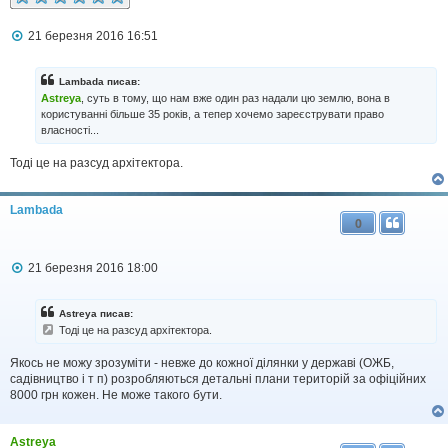
я
П
21 березня 2016 16:51
о
в
і
Lambada писав:
д
Astreya
, суть в тому, що нам вже один раз надали цю землю, вона в
о
користуванні більше 35 років, а тепер хочемо зареєструвати право
м
власності...
л
е
н
Тодi це на разсуд архiтектора.
н
я
Lambada
0
П
21 березня 2016 18:00
о
в
і
Astreya писав:
д
Тодi це на разсуд архiтектора.
о
м
Якось не можу зрозуміти - невже до кожної ділянки у державі (ОЖБ,
л
садівництво і т п) розробляються детальні плани територій за офіційних
е
н
8000 грн кожен. Не може такого бути.
н
я
Astreya