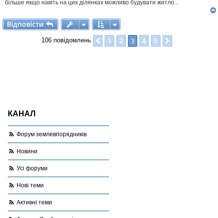
більше якщо навіть на цих ділянках можливо будувати житло...
Відповісти
В
і
д
п
о
в
і
с
т
и
1
2
4
5
Поперед.
3
Далі
106 повідомлень
КАНАЛ
Форум землевпорядників
Новини
Усі форуми
Нові теми
Активні теми