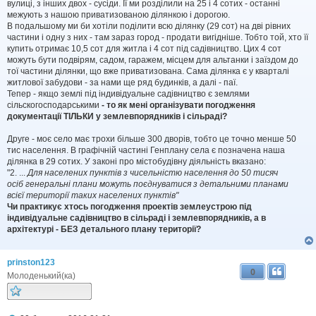
вулиці, з інших двох - сусіди. Її ми розділили на 25 і 4 сотих - останні
межують з нашою приватизованою ділянкою і дорогою.
В подальшому ми би хотіли поділити всю ділянку (29 сот) на дві рівних
частини і одну з них - там зараз город - продати вигідніше. Тобто той, хто її
купить отримає 10,5 сот для житла і 4 сот під садівництво. Цих 4 сот
можуть бути подвірям, садом, гаражем, місцем для альтанки і заїздом до
тої частини ділянки, що вже приватизована. Сама ділянка є у кварталі
житлової забудови - за нами ще ряд будинків, а далі - паї.
Тепер - якщо землі під індивідуальне садівництво є землями
сільскогосподарськими
- то як мені організувати погодження
документації ТІЛЬКИ у землевпорядників і сільраді?
Друге - моє село має трохи більше 300 дворів, тобто це точно менше 50
тис населення. В графічній частині Генплану села є позначена наша
ділянка в 29 сотих. У законі про містобудівну діяльність вказано:
"2. ...
Для населених пунктів з чисельністю населення до 50 тисяч
осіб генеральні плани можуть поєднуватися з детальними планами
всієї території таких населених пунктів"
Чи практикує хтось погодження проектів землеустрою під
індивідуальне садівництво в сільраді і землевпорядників, а в
архітектурі - БЕЗ детального плану території?
prinston123
0
Молоденький(ка)