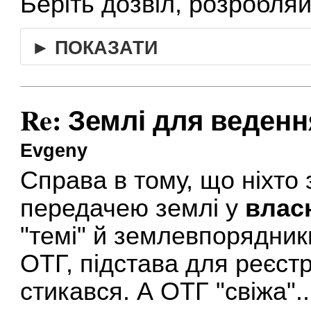
Беріть дозвіл, розробля
► ПОКАЗАТИ
Re: Землі для веден
Evgeny
Справа в тому, що ніхто 
передачею землі у
влас
"темі" й землевпорядник
ОТГ, підстава для реєстр
стикався. А ОТГ "свіжа"..