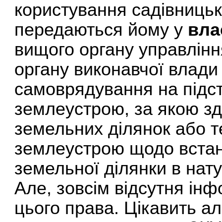
користування садівницьк
передаються йому у
вла
вищого органу управлінн
органу виконавчої влади
самоврядування на підста
землеустрою, за якою з
земельних ділянок або те
землеустрою щодо встан
земельної ділянки в натур
Але, зовсім відсутня інф
цього права. Цікавить а