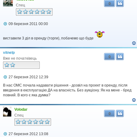
0
Спец
П
09 березня 2011 00:00
о
в
і
виставили 3 діл в оренду (торги), побачемо що буде
д
о
м
vitnelp
л
0
е
Вже не початківець
н
н
я
П
27 березня 2012 12:39
о
в
В нас ОМС почала надавати рішення - дозвіл на проект в оренду, після
і
введення в експлуатацію ДА на власність. Без аукціону. Як на мене - бред
д
повний. В кого є яка думка?
о
м
л
Volodar
е
0
н
Спец
н
я
П
27 березня 2012 13:08