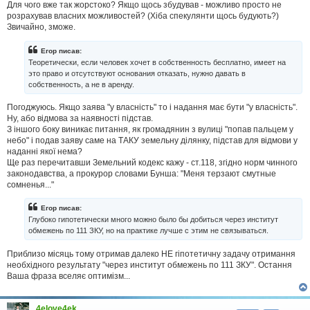
Для чого вже так жорстоко? Якщо щось збудував - можливо просто не
розрахував власних можливостей? (Хіба спекулянти щось будують?)
Звичайно, зможе.
Егор писав:
Теоретически, если человек хочет в собственность бесплатно, имеет на
это право и отсутствуют основания отказать, нужно давать в
собственность, а не в аренду.
Погоджуюсь. Якщо заява "у власність" то і надання має бути "у власність".
Ну, або відмова за наявності підстав.
З іншого боку виникає питання, як громадянин з вулиці "попав пальцем у
небо" і подав заяву саме на ТАКУ земельну ділянку, підстав для відмови у
наданні якої нема?
Ще раз перечитавши Земельний кодекс кажу - ст.118, згідно норм чинного
законодавства, а прокурор словами Бунша: "Меня терзают смутные
сомненья..."
Егор писав:
Глубоко гипотетически много можно было бы добиться через институт
обмежень по 111 ЗКУ, но на практике лучше с этим не связываться.
Приблизо місяць тому отримав далеко НЕ гіпотетичну задачу отримання
необхідного результату "через институт обмежень по 111 ЗКУ". Остання
Ваша фраза вселяє оптимізм...
4elove4ek