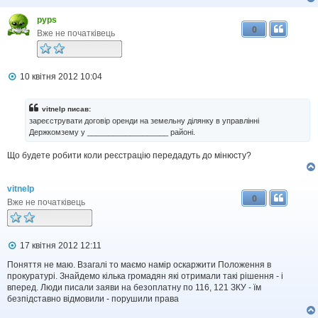
pyps
0
Вже не початківець
П
10 квітня 2012 10:04
о
в
і
vitnelp писав:
д
зареєструвати договір оренди на земельну ділянку в управлінні
о
Держкомзему у ___________________ районі.
м
л
Що будете робити коли реєстрацію передадуть до мінюсту?
е
н
н
я
vitnelp
0
Вже не початківець
П
17 квітня 2012 12:11
о
в
Поняття не маю. Взагалі то маємо намір оскаржити Положення в
і
прокуратурі. Знайдемо кілька громадян які отримали такі рішення - і
д
вперед. Люди писали заяви на безоплатну по 116, 121 ЗКУ - їм
о
безпідставно відмовили - порушили права
м
л