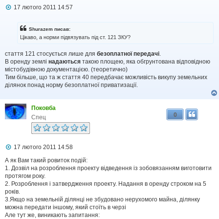
П
17 лютого 2011 14:57
о
в
і
Shurazem писав:
д
Цікаво, а норми підвязувать під ст. 121 ЗКУ?
о
м
стаття 121 стосується лише для
безоплатної передачі
.
л
В оренду землі
надаються
такою площею, яка обгрунтована відповідною
е
н
містобудівною документацією. (теоретично)
н
Тим більше, що та ж стаття 40 передбачає можливість викупу земельних
я
ділянок понад норму безоплатної приватизації.
Поковба
0
Спец
П
17 лютого 2011 14:58
о
в
А як Вам такий ровиток подій:
і
1. Дозвіл на розроблення проекту відведення із зобовязанням виготовити
д
протягом року.
о
2. Розроблення і затвердження проекту. Надання в оренду строком на 5
м
років.
л
3.Якщо на земельній ділянці не збудовано нерухомого майна, ділянку
е
можна передати іншому, який стоїть в черзі
н
н
Але тут же, виникають запитання: