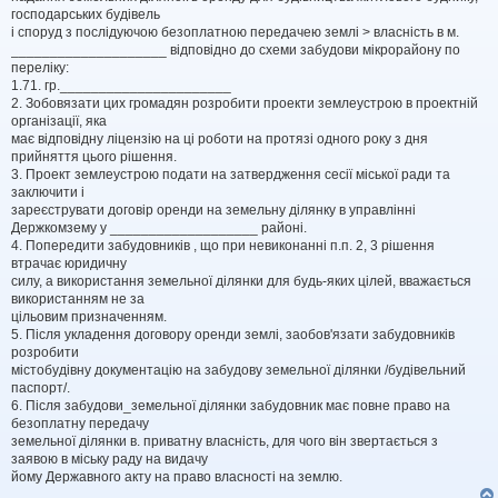
господарських будівель
і споруд з послідуючою безоплатною передачею землі > власність в м.
____________________ відповідно до схеми забудови мікрорайону по
переліку:
1.71. гр.______________________
2. Зобовязати цих громадян розробити проекти землеустрою в проектній
організації, яка
має відповідну ліцензію на ці роботи на протязі одного року з дня
прийняття цього рішення.
3. Проект землеустрою подати на затвердження сесії міської ради та
заключити і
зареєструвати договір оренди на земельну ділянку в управлінні
Держкомзему у ___________________ районі.
4. Попередити забудовників , що при невиконанні п.п. 2, 3 рішення
втрачає юридичну
силу, а використання земельної ділянки для будь-яких цілей, вважається
використанням не за
цільовим призначенням.
5. Після укладення договору оренди землі, заобов'язати забудовників
розробити
містобудівну документацію на забудову земельної ділянки /будівельний
паспорт/.
6. Після забудови_земельної ділянки забудовник має повне право на
безоплатну передачу
земельної ділянки в. приватну власність, для чого він звертається з
заявою в міську раду на видачу
йому Державного акту на право власності на землю.