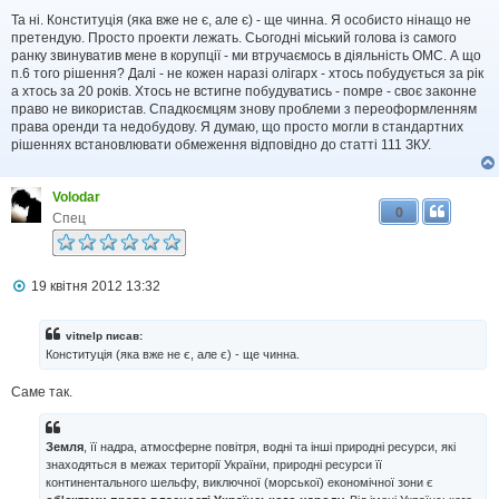
о
в
Та ні. Конституція (яка вже не є, але є) - ще чинна. Я особисто нінащо не
і
претендую. Просто проекти лежать. Сьогодні міський голова із самого
д
ранку звинуватив мене в корупції - ми втручаємось в діяльність ОМС. А що
о
п.6 того рішення? Далі - не кожен наразі олігарх - хтось побудується за рік
м
а хтось за 20 років. Хтось не встигне побудуватись - помре - своє законне
л
право не використав. Спадкоємцям знову проблеми з переоформленням
е
права оренди та недобудову. Я думаю, що просто могли в стандартних
н
н
рішеннях встановлювати обмеження відповідно до статті 111 ЗКУ.
я
Volodar
0
Спец
П
19 квітня 2012 13:32
о
в
і
vitnelp писав:
д
Конституція (яка вже не є, але є) - ще чинна.
о
м
Саме так.
л
е
н
н
Земля
, її надра, атмосферне повітря, водні та інші природні ресурси, які
я
знаходяться в межах території України, природні ресурси її
континентального шельфу, виключної (морської) економічної зони є