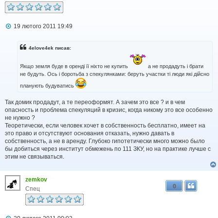
П
19 лютого 2011 19:49
о
в
і
4elove4ek писав:
д
о
м
Якщо земля буде в оренді її ніхто не купить
а не продадуть і брати
л
не будуть. Ось і боротьба з спекулянками: беруть участки ті люди які дійсно
е
планують будуватись
н
н
я
Так домик продадут, а те переоформят. А зачем это все ? и в чем
опасность и проблема спекуляций в кризис, когда никому это все особенно
не нужно ?
Теоретически, если человек хочет в собственность бесплатно, имеет на
это право и отсутствуют основания отказать, нужно давать в
собственность, а не в аренду. Глубоко гипотетически много можно было
бы добиться через институт обмежень по 111 ЗКУ, но на практике лучше с
этим не связываться.
zemkov
0
Спец
П