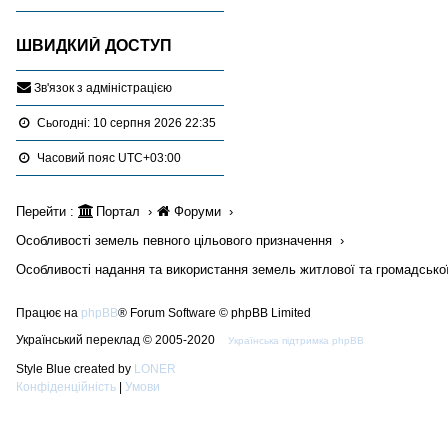
ШВИДКИЙ ДОСТУП
З
в
'
я
з
о
к
з
а
д
м
і
н
і
с
т
р
а
ц
і
є
ю
Сьогодні: 10 серпня 2026 22:35
Часовий пояс
UTC+03:00
Перейти :
Портал
Форуми
Особливості земель певного цільового призначення
Особливості надання та використання земель житлової та громадсько
Працює на
phpBB
® Forum Software © phpBB Limited
Український переклад © 2005-2020
Українська підтримка phpBB
Style Blue created by
LONER
Конфіденційність
|
Умови