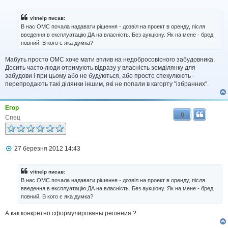
о
в
і
vitnelp писав:
д
В нас ОМС почала надавати рішення - дозвіл на проект в оренду, після
о
введення в експлуатацію ДА на власність. Без аукціону. Як на мене - бред
м
повний. В кого є яка думка?
л
е
н
Мабуть просто ОМС хоче мати вплив на недобросовісного забудовника.
н
Досить часто люди отримують відразу у власність земділянку для
я
забудови і при цьому або не будуються, або просто спекулюють -
перепродають такі ділянки іншим, які не попали в кагорту "ізбранних".
Егор
0
Спец
П
27 березня 2012 14:43
о
в
і
vitnelp писав:
д
В нас ОМС почала надавати рішення - дозвіл на проект в оренду, після
о
введення в експлуатацію ДА на власність. Без аукціону. Як на мене - бред
м
повний. В кого є яка думка?
л
е
н
А как конкретно сформулированы решения ?
н
я