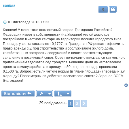
sanjara
0
П
01 листопада 2013 17:23
о
в
Коллеги! У меня тоже аналогичный вопрос. Гражданин Российской
і
Федерации имеет в собственности (на Украине) жилой дом с хоз.
д
постройками в частном секторе на территории поселка городского типа.
о
Площадь участка составляет 0,1727 га. Гражданин РФ решает оформить
м
право аренды з.у. под строительство и обслуживание жилого дома,
л
хозяйственных построек и сооружений и пишет соответствующее
е
заявление в поселковый совет. Совет по-началу отписывался как мог, но с
н
н
привлечением адвокатов лёд тронулся. Решение дали на изготовление
я
проекта землеустройства в аренду на 50 лет, но площадь прописали
0,1500 га. Вопрос: есть ли чёткие нормы (в плане площадей) передачи з.у.
в аренду? Правомерны ли действия поселкового совета? Заранее ВСЕМ
благодарен!
Відповісти
В
і
д
п
о
в
і
с
т
и
2
1
Далі
29 повідомлень