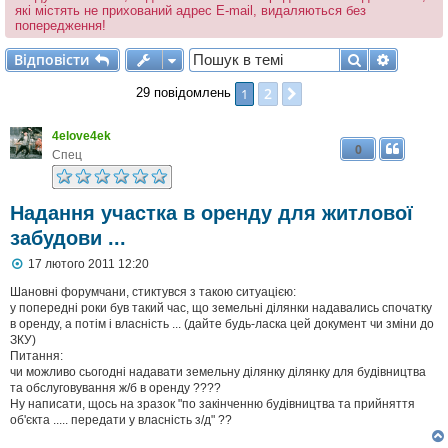
які містять не прихований адрес E-mail, видаляються без
попередження!
Відповісти
Пошук
Розшир
В
і
д
п
о
в
і
с
т
и
2
1
Далі
29 повідомлень
4elove4ek
0
Спец
Надання участка в оренду для житлової
забудови ...
П
17 лютого 2011 12:20
о
в
Шановні форумчани, стиктувся з такою ситуацією:
і
у попередні роки був такий час, що земельні ділянки надавались спочатку
д
в оренду, а потім і власність ... (дайте будь-ласка цей документ чи зміни до
о
ЗКУ)
м
Питання:
л
чи можливо сьогодні надавати земельну ділянку ділянку для будівництва
е
та обслуговування ж/б в оренду ????
н
н
Ну написати, щось на зразок "по закінченню будівництва та прийняття
я
об'єкта ..... передати у власність з/д" ??