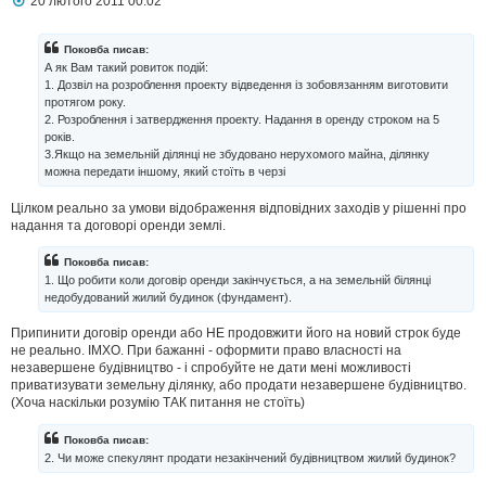
20 лютого 2011 00:02
о
в
і
Поковба писав:
д
А як Вам такий ровиток подій:
о
1. Дозвіл на розроблення проекту відведення із зобовязанням виготовити
м
протягом року.
л
2. Розроблення і затвердження проекту. Надання в оренду строком на 5
е
н
років.
н
3.Якщо на земельній ділянці не збудовано нерухомого майна, ділянку
я
можна передати іншому, який стоїть в черзі
Цілком реально за умови відображення відповідних заходів у рішенні про
надання та договорі оренди землі.
Поковба писав:
1. Що робити коли договір оренди закінчується, а на земельній білянці
недобудований жилий будинок (фундамент).
Припинити договір оренди або НЕ продовжити його на новий строк буде
не реально. ІМХО. При бажанні - оформити право власності на
незавершене будівництво - і спробуйте не дати мені можливості
приватизувати земельну ділянку, або продати незавершене будівництво.
(Хоча наскільки розумію ТАК питання не стоїть)
Поковба писав:
2. Чи може спекулянт продати незакінчений будівництвом жилий будинок?