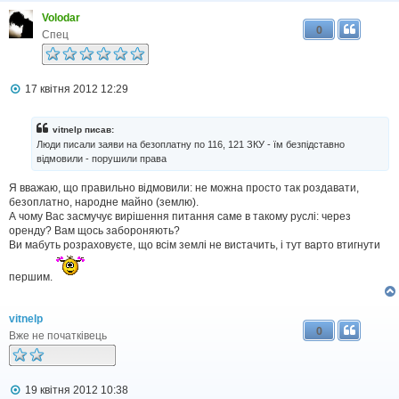
е
Volodar
н
0
н
Спец
я
П
17 квітня 2012 12:29
о
в
і
vitnelp писав:
д
Люди писали заяви на безоплатну по 116, 121 ЗКУ - їм безпідставно
о
відмовили - порушили права
м
л
Я вважаю, що правильно відмовили: не можна просто так роздавати,
е
н
безоплатно, народне майно (землю).
н
А чому Вас засмучує вирішення питання саме в такому руслі: через
я
оренду? Вам щось забороняють?
Ви мабуть розраховуєте, що всім землі не вистачить, і тут варто втигнути
першим.
vitnelp
0
Вже не початківець
П
19 квітня 2012 10:38