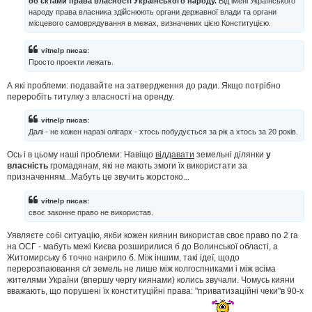
об'єктами права власності Українського народу.
Від імені Українського
народу права власника здійснюють органи державної влади та органи
місцевого самоврядування в межах, визначених цією Конституцією.
vitnelp писав:
Просто проекти лежать.
А які проблеми: подавайте на затвердження до ради. Якщо потрібно
переробіть титулку з власності на оренду.
vitnelp писав:
Далі - не кожен наразі олігарх - хтось побудується за рік а хтось за 20 років.
Ось і в цьому наші проблеми: Навіщо
віддавати
земельні ділянки
у
власність
громадянам, які не мають змоги їх використати за
призначенням...Мабуть це звучить жорстоко...
vitnelp писав:
своє законне право не використав.
Уявляєте собі ситуацію, якби кожен киянин використав своє право по 2 га
на ОСГ - мабуть межі Києва розширилися б до Волинської області, а
Житомирську б точно накрило б. Між іншим, такі ідеї, щодо
перерозпаювання с/г земель не лише між колгоспниками і між всіма
жителями України (впершу чергу киянами) колись звучали. Чомусь кияни
вважають, що порушені їх конституційні права: "приватизаційні чеки"в 90-х