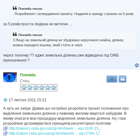
н
я
Поковба писав:
. Розроблення і затвердження проекту. Надання в оренду строком на 5 років.
за 5 років проста людина не витягне ...
Поковба писав:
3.Якщо на земельній ділянці не збудовано нерухомого майна, ділянку
можна передати іншому, який стоїть в черзі
через технічку ?? адже земельна ділянка уже відведена під ОЖБ
призначення ?
Поковба
0
Спец
П
17 лютого 2011 15:21
о
в
А чуть не забув. Думаю шо потрібно розробити проект положення про
і
виділення земельних ділянок у певному жилому кварталі забудови. В
д
якому описати всю процедуру виділення земельних ділянок. Ну і при
о
розроблені дотримуватися принципів регуляторної політики
м
http://zakon1.rada.gov.ua/cgi-bin/laws/ ... eg=1160-15
;
л
http://zakon.rada.gov.ua/cgi-bin/laws/m ... eg=2784-17
е
н