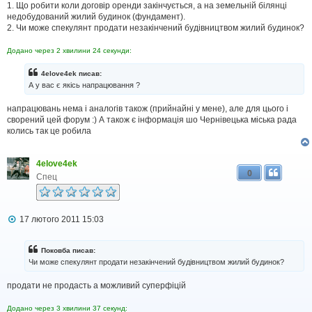
я
1. Що робити коли договір оренди закінчується, а на земельній білянці
недобудований жилий будинок (фундамент).
2. Чи може спекулянт продати незакінчений будівництвом жилий будинок?
Додано через 2 хвилини 24 секунди:
4elove4ek писав:
А у вас є якісь напрацювання ?
напрацювань нема і аналогів також (прийнайні у мене), але для цього і
сворений цей форум :) А також є інформація шо Чернівецька міська рада
колись так це робила
4elove4ek
0
Спец
П
17 лютого 2011 15:03
о
в
і
Поковба писав:
д
Чи може спекулянт продати незакінчений будівництвом жилий будинок?
о
м
продати не продасть а можливий суперфіцій
л
е
н
Додано через 3 хвилини 37 секунд: