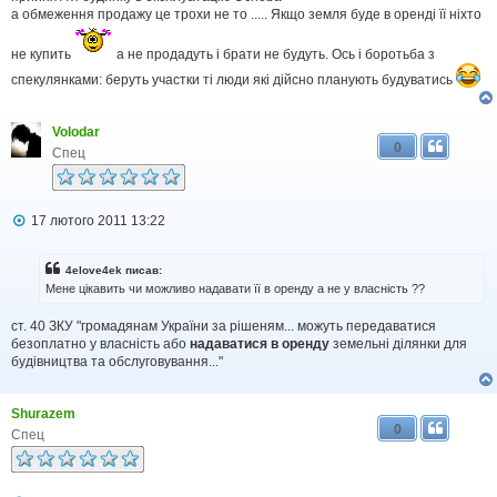
е
а обмеження продажу це трохи не то ..... Якщо земля буде в оренді її ніхто
н
н
я
не купить
а не продадуть і брати не будуть. Ось і боротьба з
спекулянками: беруть участки ті люди які дійсно планують будуватись
Volodar
0
Спец
П
17 лютого 2011 13:22
о
в
і
4elove4ek писав:
д
Мене цікавить чи можливо надавати її в оренду а не у власність ??
о
м
ст. 40 ЗКУ "громадянам України за рішеням... можуть передаватися
л
безоплатно у власність або
надаватися в оренду
земельні ділянки для
е
н
будівництва та обслуговування..."
н
я
Shurazem
0
Спец