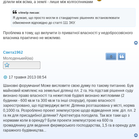
ділили між всіма, а землі - лише між колгоспниками
vitnelp писав:
Я думаю, що просто могли в стандартних рішеннях встановлювати
обмеження відповідно до статті 111 ЗКУ.
Проблема в тому, що вилучити із приватної власності у недобросовісного
власника практично не можливо.
Света1962
0
Молоденький(ка)
П
17 травня 2013 08:54
о
в
Шановні форумчани! Може висловите свою думку по такому питанню. Був
і
майновий комплекс на земельні ділянці пл. 2 га. На підставі рішення суду
д
визнано право власності та нежитлові будівлі визнано житловими (2
о
будинки - 600 кв.м та 300 кв.м та інші споруди), право власності
м
зареєстровано, що підтверджує витяг. Ділянка розташована у місті, норма
л
0,1000 га. Розроблено проект землеустрою щодо відведення зем. діл. пл. 2
е
га як для присадибної ділянки? Архітектура погодила. Так все таки що з
н
н
нормами коли в оренду? Були проекти землеустрою на 600 га
я
громадянину для ведення фермерського господарства, 1,5 га в оренду для
гаражного будівництва...