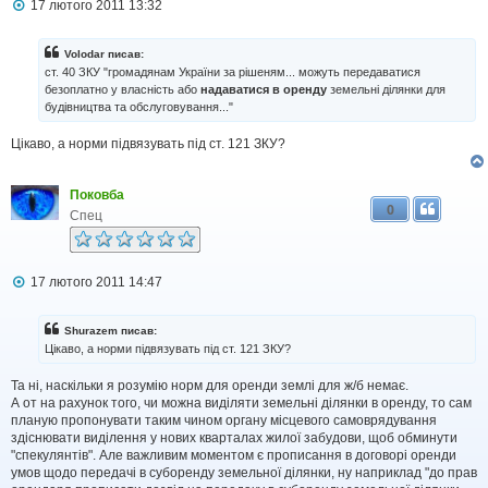
П
17 лютого 2011 13:32
о
в
і
Volodar писав:
д
ст. 40 ЗКУ "громадянам України за рішеням... можуть передаватися
о
безоплатно у власність або
надаватися в оренду
земельні ділянки для
м
будівництва та обслуговування..."
л
е
н
Цікаво, а норми підвязувать під ст. 121 ЗКУ?
н
я
Поковба
0
Спец
П
17 лютого 2011 14:47
о
в
і
Shurazem писав:
д
Цікаво, а норми підвязувать під ст. 121 ЗКУ?
о
м
Та ні, наскільки я розумію норм для оренди землі для ж/б немає.
л
А от на рахунок того, чи можна виділяти земельні ділянки в оренду, то сам
е
н
планую пропонувати таким чином органу місцевого самоврядування
н
здіснювати виділення у нових кварталах жилої забудови, щоб обминути
я
"спекулянтів". Але важливим моментом є прописання в договорі оренди
умов щодо передачі в суборенду земельної ділянки, ну наприклад "до прав