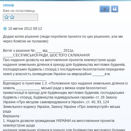
vitnelp
0
Вже не початківець
П
10 квітня 2012 09:12
о
в
Додаю копію рішення (люди поробили проекти по цих рішеннях, але ми
і
через Комісію не пускаємо)
д
о
Витяг з рішення №-___ від _______ 2011р.
м
_____СЕСІЇ МІСЬКОЇ РАДИ, ШОСТОГО СКЛИКАННЯ
л
Про надання дозволу на виготовлення проектів землеустрою щодо
е
надання земельних ділянок в оренду для будівництва житлових будинків,
н
н
господарських будівель і споруд з послідуючою безоплатною передачею
я
землі у власність громадянам України на мікрорайоні ______в м.
_____________________
Відповідно із пунктами 1.3. «Положення про надання земельних ділянок із
земель ____________ міської ради у межах норм безоплатної
приватизації в оренду для будівннщва житлових будинків, господарських
будівель і споруд, будівництва індивідуальних гаражів» ст. 26 Закону
України «Про місцеве самоврядування в Україні», ст. 40, 93, 124
Земельного кодексу України, Закону України «Про землеустрій» міська
рада
Вирішила :
1. Надати дозволи громадянам УКРАЇНИ на виготовлення проектів
землеустрою щодо
надання земельних ділянок в оренду для будівництва житлового буднику,