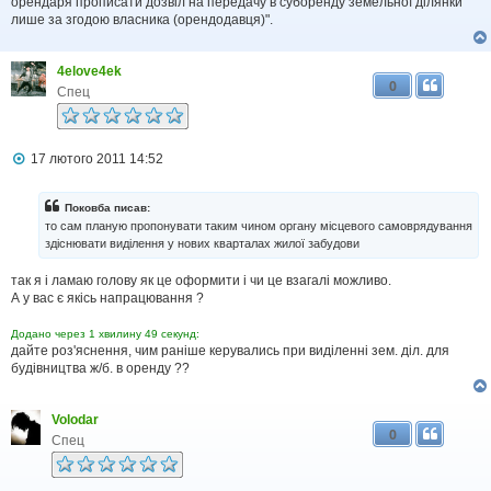
орендаря прописати дозвіл на передачу в суборенду земельної ділянки
лише за згодою власника (орендодавця)".
4elove4ek
0
Спец
П
17 лютого 2011 14:52
о
в
і
Поковба писав:
д
то сам планую пропонувати таким чином органу місцевого самоврядування
о
здіснювати виділення у нових кварталах жилої забудови
м
л
так я і ламаю голову як це оформити і чи це взагалі можливо.
е
н
А у вас є якісь напрацювання ?
н
я
Додано через 1 хвилину 49 секунд:
дайте роз'яснення, чим раніше керувались при виділенні зем. діл. для
будівництва ж/б. в оренду ??
Volodar
0
Спец