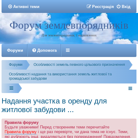
Активні теми
Р
е
є
с
т
р
а
ц
і
я
Вхід
Форум землевпорядників
Реєстрація
Для землевпорядників, і зацікавлених
Форуми
Допомога
Форуми
Особливості земель певного цільового призначення
Особливості надання та використання земель житлової та
громадської забудови
Надання участка в оренду для
житлової забудови ...
Правила форуму
Будьте уважними! Перед створенням теми перечитайте
Правила форуму
і ще раз перевірте, чи дана тема не існує. Теми,
які дублюють інші, видаляються без попередження! Повідомлення,