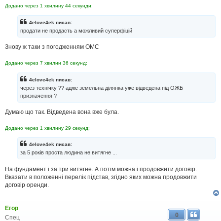
н
Додано через 1 хвилину 44 секунди:
я
4elove4ek писав:
продати не продасть а можливий суперфіцій
Знову ж таки з погодженням ОМС
Додано через 7 хвилин 36 секунд:
4elove4ek писав:
через технічку ?? адже земельна ділянка уже відведена під ОЖБ
призначення ?
Думаю що так. Відведена вона вже була.
Додано через 1 хвилину 29 секунд:
4elove4ek писав:
за 5 років проста людина не витягне ...
На фундамент і за три витягне. А потім можна і продовжити договір.
Вказати в положенні перелік підстав, згідно яких можна продовжити
договір оренди.
Егор
0
Спец