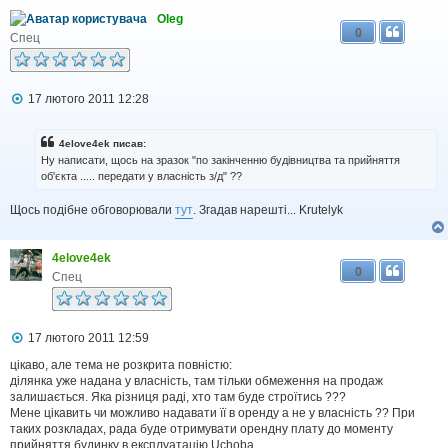
Oleg
0
Спец
П
17 лютого 2011 12:28
о
в
і
4elove4ek писав:
д
Ну написати, щось на зразок "по закінченню будівництва та прийняття
о
об'єкта ..... передати у власність з/д" ??
м
л
Щось подібне обговорювали
тут
. Згадав нарешті... Krutelyk
е
н
н
я
4elove4ek
0
Спец
П
17 лютого 2011 12:59
о
в
цікаво, але тема не розкрита повністю:
і
ділянка уже надана у власність, там тільки обмеження на продаж
д
залишається. Яка різниця раді, хто там буде строїтись ???
о
Мене цікавить чи можливо надавати її в оренду а не у власність ?? При
м
таких розкладах, рада буде отримувати орендну плату до моменту
л
прийняття будинку в експлуатацію Uchoba