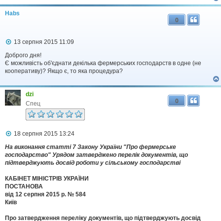
н
Habs
н
0
я
П
13 серпня 2015 11:09
о
в
Доброго дня!
і
Є можливість об'єднати декілька фермерських господарств в одне (не
д
кооперативу)? Якщо є, то яка процедура?
о
м
л
dzi
е
0
н
Спец
н
я
П
18 серпня 2015 13:24
о
в
На виконання статті 7 Закону України "Про фермерське
і
господарство" Урядом затверджено перелік документів, що
д
підтверджують досвід роботи у сільському господарстві
о
м
КАБІНЕТ МІНІСТРІВ УКРАЇНИ
л
ПОСТАНОВА
е
від 12 серпня 2015 р. № 584
н
н
Київ
я
Про затвердження переліку документів, що підтверджують досвід