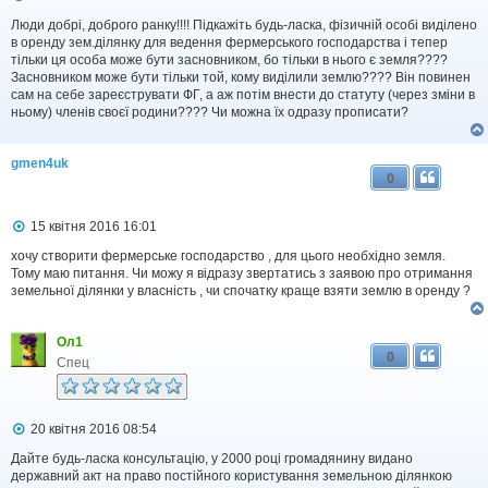
о
в
Люди добрі, доброго ранку!!!! Підкажіть будь-ласка, фізичній особі виділено
і
в оренду зем.ділянку для ведення фермерського господарства і тепер
д
тільки ця особа може бути засновником, бо тільки в нього є земля????
о
Засновником може бути тільки той, кому виділили землю???? Він повинен
м
сам на себе зареєструвати ФГ, а аж потім внести до статуту (через зміни в
л
ньому) членів своєї родини???? Чи можна їх одразу прописати?
е
н
н
я
gmen4uk
0
П
15 квітня 2016 16:01
о
в
хочу створити фермерське господарство , для цього необхідно земля.
і
Тому маю питання. Чи можу я відразу звертатись з заявою про отримання
д
земельної ділянки у власність , чи спочатку краще взяти землю в оренду ?
о
м
л
Ол1
е
0
н
Спец
н
я
П
20 квітня 2016 08:54
о
в
Дайте будь-ласка консультацію, у 2000 році громадянину видано
і
державний акт на право постійного користування земельною ділянкою