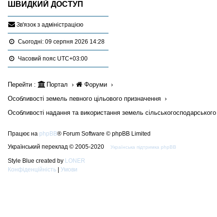
ШВИДКИЙ ДОСТУП
З
в
'
я
з
о
к
з
а
д
м
і
н
і
с
т
р
а
ц
і
є
ю
Сьогодні: 09 серпня 2026 14:28
Часовий пояс
UTC+03:00
Перейти :
Портал
Форуми
Особливості земель певного цільового призначення
Особливості надання та використання земель сільськогосподарського
Працює на
phpBB
® Forum Software © phpBB Limited
Український переклад © 2005-2020
Українська підтримка phpBB
Style Blue created by
LONER
Конфіденційність
|
Умови