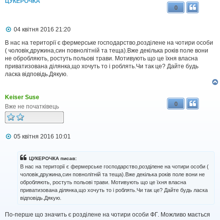
ЦУКЕРОЧКА
н
0
я
П
04 квітня 2016 21:20
о
в
В нас на території є фермерське господарство,розділене на чотири особи
і
( чоловік,дружина,син повнолітній та теща).Вже декілька років поле вони
д
не обробляють, ростуть польові трави. Мотивують що це їхня власна
о
приватизована ділянка,що хочуть то і роблять.Чи так це? Дайте будь
м
ласка відповідь.Дякую.
л
е
н
Keiser Suse
н
0
я
Вже не початківець
П
05 квітня 2016 10:01
о
в
і
ЦУКЕРОЧКА писав:
д
В нас на території є фермерське господарство,розділене на чотири особи (
о
чоловік,дружина,син повнолітній та теща).Вже декілька років поле вони не
м
обробляють, ростуть польові трави. Мотивують що це їхня власна
л
приватизована ділянка,що хочуть то і роблять.Чи так це? Дайте будь ласка
е
н
відповідь.Дякую.
н
я
По-перше що значить є розділене на чотири особи ФГ. Можливо мається