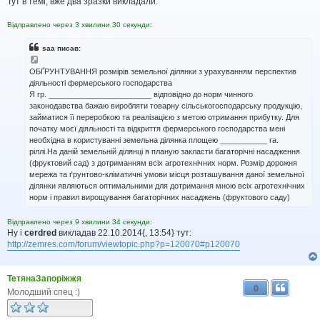
Тут в темі, вже два зразки викладали.
д
о
Відправлено через 3 хвилини 30 секунди:
м
л
saa писав:
е
н
н
ОБҐРУНТУВАННЯ розмірів земельної ділянки з урахуванням перспектив
я
діяльності фермерського господарства
Я гр. ________________________ відповідно до норм чинного
законодавства бажаю виробляти товарну сільськогосподарську продукцію,
займатися її переробкою та реалізацією з метою отримання прибутку. Для
початку моєї діяльності та відкриття фермерського господарства мені
необхідна в користуванні земельна ділянка площею ___________ га.
ріллі.На даній земельній ділянці я планую закласти багаторічні насадження
(фруктовий сад) з дотриманням всіх агротехнічних норм. Розмір дорожня
мережа та ґрунтово-кліматичні умови місця розташування даної земельної
ділянки являються оптимальними для дотримання мною всіх агротехнічних
норм і правил вирощування багаторічних насаджень (фруктового саду)
Відправлено через 9 хвилини 34 секунди:
Ну і
cerdred
викладав 22.10.2014{, 13:54} тут:
http://zemres.com/forum/viewtopic.php?p=120070#p120070
ТетянаЗапоріжжя
0
Молодший спец :)