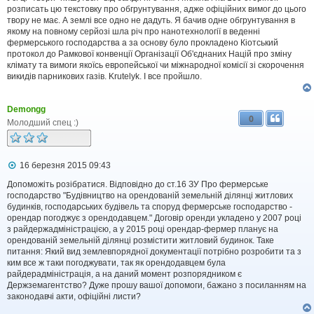
н
розписать цю текстовку про обгрунтування, адже офіційних вимог до цього
н
твору не має. А землі все одно не дадуть. Я бачив одне обгрунтування в
я
якому на повному серйозі шла річ про нанотехнології в веденні
фермерського господарства а за основу було прокладено Кіотський
протокол до Рамкової конвенції Організації Об'єднаних Націй про зміну
клімату та вимоги якоїсь европейської чи міжнародної комісії зі скорочення
викидів парникових газів. Krutelyk. І все пройшло.
Demongg
0
Молодший спец :)
П
16 березня 2015 09:43
о
в
Допоможіть розібратися. Відповідно до ст.16 ЗУ Про фермерське
і
господарство "Будівництво на орендованій земельній ділянці житлових
д
будинків, господарських будівель та споруд фермерське господарство -
о
орендар погоджує з орендодавцем." Договір оренди укладено у 2007 році
м
з райдержадміністрацією, а у 2015 році орендар-фермер планує на
л
орендованій земельній ділянці розмістити житловий будинок. Таке
е
питання: Який вид землевпорядної документації потрібно розробити та з
н
н
ким все ж таки погоджувати, так як орендодавцем була
я
райдерадміністрація, а на даний момент розпорядником є
Держземагентство? Дуже прошу вашої допомоги, бажано з посиланням на
законодавчі акти, офіційні листи?