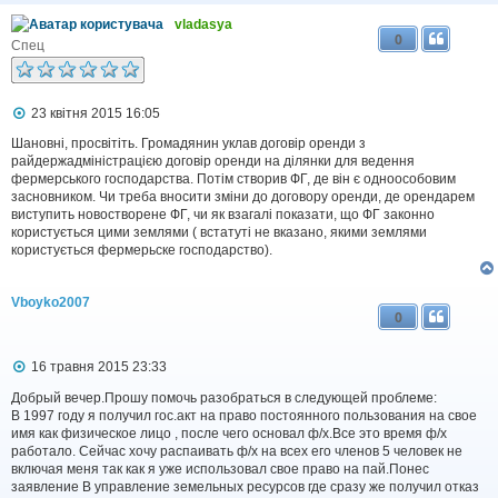
vladasya
0
Спец
П
23 квітня 2015 16:05
о
в
Шановні, просвітіть. Громадянин уклав договір оренди з
і
райдержадміністрацією договір оренди на ділянки для ведення
д
фермерського господарства. Потім створив ФГ, де він є одноособовим
о
засновником. Чи треба вносити зміни до договору оренди, де орендарем
м
виступить новостворене ФГ, чи як взагалі показати, що ФГ законно
л
користується цими землями ( встатуті не вказано, якими землями
е
користується фермерьске господарство).
н
н
я
Vboyko2007
0
П
16 травня 2015 23:33
о
в
Добрый вечер.Прошу помочь разобраться в следующей проблеме:
і
В 1997 году я получил гос.акт на право постоянного пользования на свое
д
имя как физическое лицо , после чего основал ф/х.Все это время ф/х
о
работало. Сейчас хочу распаивать ф/х на всех его членов 5 человек не
м
включая меня так как я уже использовал свое право на пай.Понес
л
заявление В управление земельных ресурсов где сразу же получил отказ
е