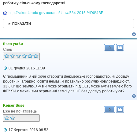
роботи у сільському господарстві
http://zakon4.rada.gov.ua/rada/show/584-2015-%D0%BF
► ПОКАЗАТИ
thom yorke
0
Спец
П
01 грудня 2015 11:09
о
в
Є громадянин, який хоче створити фермерське господарство. Ні досвіду
і
роботи, ні аграрної освіти немає. Я правильно розумію нову редакцію ст.
д
33 ЗКУ, що землю, яку він може отримати під ОСГ, може бути землею його
о
ФГ? Які є механізми отриманні землі для ФГ без досвіду роботи у с/г?
м
л
е
Keiser Suse
н
0
н
Вже не початківець
я
П
17 березня 2016 08:53
о