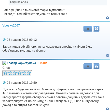
получил отказ
м
л
Вам офіцйно і в письмовій формі відмовили?
е
н
Викладіть точний текст відмови та ваших заяв.
н
я
Vboyko2007
0
П
26 травня 2015 09:12
о
в
Зараз подав офіційного листа ,чекаю на відповідь як тільки буде
і
обов"язково викладу на форум.
д
о
м
Сhibis
л
0
е
Спец
н
н
я
П
26 травня 2015 19:50
о
в
Підскажіть будь ласка ті хто ближче до фермерства хто практикує зараз
і
ФГ загальної системи оподаткування. Цікавить саме чи ведеться при
д
цьому проста форма обліку оскільки в рекомендаційних документах вона
о
характеризується по-різному, в нашій місцевій ОДПІ про Книгу обліку
м
доходів та витрат взагалі не чули.
л
е