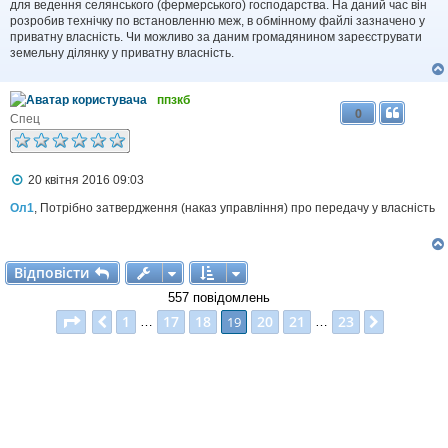
д
для ведення селянського (фермерського) господарства. На даний час він
о
розробив технічку по встановленню меж, в обмінному файлі зазначено у
м
приватну власність. Чи можливо за даним громадянином зареєструвати
л
земельну ділянку у приватну власність.
е
н
н
я
ппзкб
0
Спец
П
20 квітня 2016 09:03
о
в
Ол1
, Потрібно затвердження (наказ управління) про передачу у власність
і
д
о
м
Відповісти
В
і
д
п
о
в
і
с
т
и
л
е
557 повідомлень
н
Сторінка
19
з
23
1
17
18
20
21
23
н
Поперед.
19
Далі
…
…
я