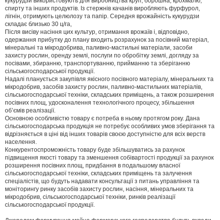
кукурудзи використовують для виробництва круп, борошна, крохмалю,
спирту та інших продуктів. Із стержнів качанів виробляють фурфурол,
лігнін, отримують целюлозу та папір. Середня врожайність кукурудзи
складає близько 30 ц/га,
Після висіву насіння цих культур, отримання врожаїв і, відповідно,
одержання прибутку до плану входить розрахунок за посівний матеріал,
мінеральні та мікродобрива, паливно-мастильні матеріали, засоби
захисту рослин, оренду землі, послуги по обробітку землі, догляду за
посівами, збиранню, транспортуванню, прийманню та зберіганню
сільськогосподарської продукції.
Надалі планується закупівля якісного посівного матеріалу, мінеральних та
мікродобрив, засобів захисту рослин, паливно-мастильних матеріалів,
сільськогосподарської техніки, складських приміщень, а також розширення
посівних площ, удосконалення технологічного процесу, збільшення
об’ємів реалізації.
Основною особливістю товару є потреба в ньому протягом року. Дана
сільськогосподарська продукція не потребує особливих умов зберігання та
відрізняється в ціні від інших товарів своєю доступністю для всіх верств
населення.
Конкурентоспроможність товару буде збільшуватись за рахунок
підвищення якості товару та зменшення собівартості продукції за рахунок
розширення посівних площ, придбання в подальшому власної
сільськогосподарської техніки, складських приміщень та залучення
спеціалістів, що будуть надавати консультації з питань управління та
моніторингу ринку засобів захисту рослин, насіння, мінеральних та
мікродобрив, сільськогосподарської техніки, ринків реалізації
сільськогосподарської продукції.