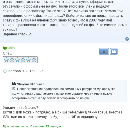
о распаковке так как мне сказали что сначала нужно оформить витяг на
н
н
эту землю и оформить её на ф/х.После этого все члены подадут
я
заявление на распаковку. Так ли это ? Нет ли риска потерять землю при
переоформлении с физ лица на ф/х? Действительно ли нельзя паевать
сразу с физ лица на членов ф/х? Знаю точно , что в 2007 году мой
товарищ распаевал свою землю не переводя её на ф/х . Что изменилось с
тех пор?
Заранее спасибо.
fgrubin
0
Спец
П
22 травня 2015 00:26
о
в
і
Vboyko2007 писав:
д
Понес заявление В управление земельных ресурсов где сразу же
о
получил отказ о распаковке так как мне сказали что сначала нужно
м
оформить витяг на эту землю и оформить её на ф/х
л
е
н
Управління обласне?
н
Витяг з ДЗК може й потрібно, а вірніше земельну ділянку треба внести в
я
ДЗК, але на вас як фізичну особу, а не на ФГ як юридичну.
Відправлено через 6 хвилини 35 секунди: