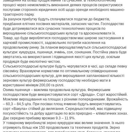
заміщення на більш продуктивний та сучасний. В технологогічному
процесі через неможливість виконання деяких процесів скористуємося
послугами сторонніх юридичних осіб щодо оренди необхідного машино-
тракторного парку.
За рахунок прибутку будуть сплачуватися податки до бюджетів,
придбання елітних посівних матеріалів, запасних частин. Господарство
буде дотримуватися всіх сучасних технологічних процесів по
вирощуванню сільськогосподарських культур та вдосконалювати їх.
Товар, що буде вироблятися господарством має широке застосування в
харчовій промисловості, задовольняє потреби населення на
продовольчому ринку. За планом вирощуватимуться сільськогосподарські
культури: кукурудза, пшениця, ячмінь, соя, соняшник. Постійна увага буде
звертатись на використання і підвищення якості цих культур, оскільки
продукція буде екологічно чистою.
Сільськогосподарські культури будуть чергуватися в часі, що складе певну
сівозміну. Враховуючи нормативи по оптимальному співвідношенню
сільськогосподарських культур, для вирощування запланованої кількості
зернових культур фермерському господарству необхідно мати в
користуванні мінімум 200,00 га ріллі.
Озима пшениця – важлива продовольча культура. Фермерським
господарством буде використовуватися сорт «Дріада». Сорт жаростійкий.
Можливе вирощування на площах з різними попередниками. Врожайність
– 60,3 – 84,5 ц/га. При посівах площ ячменю будуть використовуватись
сорт «Вакула» стійкий до вилягання. Середньостиглий, має підвищену
посухостійкість та добру адаптацію по всіх природно – кліматичних зонах.
Дає середню прибавку врожаю 9.3 – 11.9%.
У товарному виробництві зерно кукурудзи має велике значення. Із нього
отримують більш ніж 150 продовольчих та технічних продуктів. Зерно