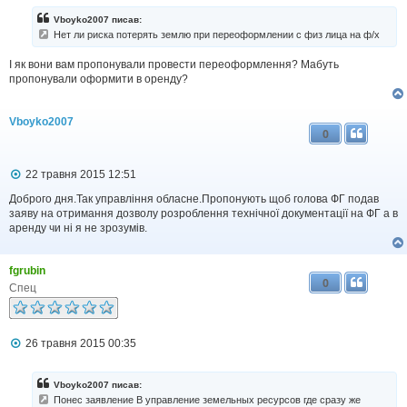
Vboyko2007 писав:
Нет ли риска потерять землю при переоформлении с физ лица на ф/х
І як вони вам пропонували провести переоформлення? Мабуть
пропонували оформити в оренду?
Vboyko2007
0
П
22 травня 2015 12:51
о
в
Доброго дня.Так управління обласне.Пропонують щоб голова ФГ подав
і
заяву на отримання дозволу розроблення технічної документації на ФГ а в
д
аренду чи ні я не зрозумів.
о
м
л
fgrubin
е
0
н
Спец
н
я
П
26 травня 2015 00:35
о
в
і
Vboyko2007 писав:
д
Понес заявление В управление земельных ресурсов где сразу же
о