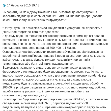
П
14 березня 2015 19:41
о
в
Як варіант, на мою думку можливо і так. А взагалі це обгрунтування
і
залежить від площі земельної ділянки - чим більше площа орендованої
д
землі - тим краще її необхідно "обгрунтувати"
о
м
"Обґрунтування розмірів земельної ділянки з урахуванням перспектив
л
діяльності фермерського господарства"
е
З досвіду ведення фермерських господарств мені відомо, що всі роботи
н
н
ведуться на основі праці сім’ї. Досвід сільськогосподарського виробництва
я
розвинених країн свідчить, що значно ефективнішим є велике фермерське
господарство створене на площі 300-400 га і більше.
Основна частина фермерських господарств України спеціалізується на
виробництві продукції рослинництва і, перш за все, зернових культур, які
забезпечують швидку віддачу вкладених коштів у порівнянні з
тваринництвом або багаторічними насадженнями.
Враховуючи зазначене вище, основними напрямками діяльності
фермерського господарства буде вирощування зернових, технічних та
інших сільськогосподарських культур для отримання певних прибутків від
вирощування сільськогосподарських культур, за рахунок яких в
подальшому будуть здійснюватися агротехнічні заходи щодо обробітку
200,00 га ріллі, для закупівлі високоякісного посівного матеріалу, добрив,
засобів захисту рослин, поліпшення технологій виробництва
сільськогосподарської продукції.
Господарство буде мати в розпорядженні трактор ЮМЗ-6, а також навісне
обладнання, а саме плуг ПЛН 3-35, оприскувач джермет-600. В
подальшому планується розширення машино-тракторного парку та його