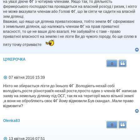
на увазі діюче ФГ з чотирма членами. Якщо так, то діяльність
фермерського господарства провадиться на власний розсуд і ризик, і ніхто
не може вказувати членам або Голові ФГ, що їм сіяти чи садити на власній
зем ділянці.
Вважаю, що якщо ця ділянка приватизована, тобто земли ФГ сформовані
з земельних ділянок, що належать членам ФГ на праві приватної
власності, то це не ваше діло взагалі. Не забувайте є таке - право
приватної власності на землю і не лізте Ви до чужого городу, бо ще сіллю в
пяту точку отримаєте
ЦУКЕРОЧКА
0
П
07 квітня 2016 15:39
о
в
Ніхто не збирається лізти до їхнього ФГ .Володіють-нехай собі
і
володіють,росте різнотрав'я-нехай росте,просто один з членів ФГ написав
д
заяву на земельну ділянку під ОСГ, так як на території мало вільної землі
о
,а вони не обробляють своє ФГ йому відмовили.Був скандал...Мали право
м
відмовити?
л
е
н
Olenka83
н
0
я
П
13 квітня 2016 07:51