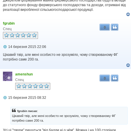
Джерелом формування майна фермерського господарства будуть вклади
до статутного фонду фермерського господарства та доходи, отримані від
реалізації виробленої сільськогосподарської продукції.
fgrubin
0
Спец
П
14 березня 2015 22:06
о
в
Цікавий твір, але мені особисто не зрозуміло, чому створюваному ФГ
і
потрібно саме 200 га.
д
о
м
amenshun
л
0
е
Спец
н
н
я
П
15 березня 2015 08:32
о
в
і
fgrubin писав:
д
Цікавий твір, але мені особисто не зрозуміло, чому створюваному ФГ
о
потрібно саме 200 га.
м
л
Усі ці "твори" пишуться "від балди ні о чём". Можна і на 100 сторінок
е