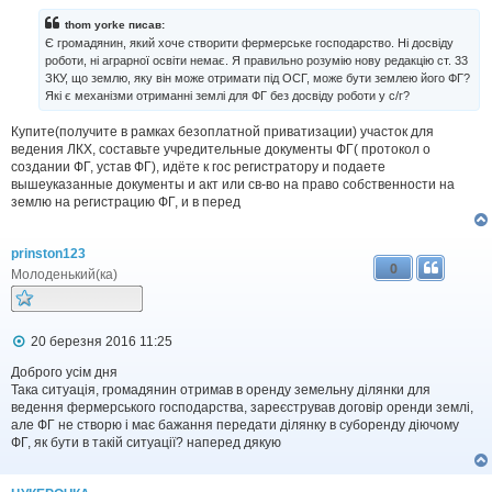
в
і
thom yorke писав:
д
Є громадянин, який хоче створити фермерське господарство. Ні досвіду
о
роботи, ні аграрної освіти немає. Я правильно розумію нову редакцію ст. 33
м
ЗКУ, що землю, яку він може отримати під ОСГ, може бути землею його ФГ?
л
Які є механізми отриманні землі для ФГ без досвіду роботи у с/г?
е
н
н
Купите(получите в рамках безоплатной приватизации) участок для
я
ведения ЛКХ, составьте учредительные документы ФГ( протокол о
создании ФГ, устав ФГ), идёте к гос регистратору и подаете
вышеуказанные документы и акт или св-во на право собственности на
землю на регистрацию ФГ, и в перед
prinston123
0
Молоденький(ка)
П
20 березня 2016 11:25
о
в
Доброго усім дня
і
Така ситуація, громадянин отримав в оренду земельну ділянки для
д
ведення фермерського господарства, зареєстрував договір оренди землі,
о
але ФГ не створю і має бажання передати ділянку в суборенду діючому
м
ФГ, як бути в такій ситуації? наперед дякую
л
е
н