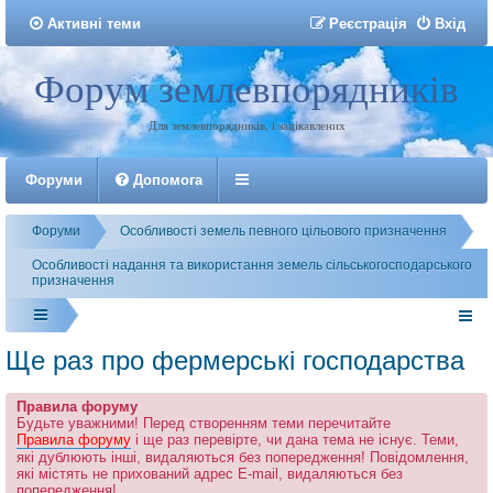
Активні теми
Р
е
є
с
т
р
а
ц
і
я
Вхід
Форум землевпорядників
Реєстрація
Для землевпорядників, і зацікавлених
Форуми
Допомога
Форуми
Особливості земель певного цільового призначення
Особливості надання та використання земель сільськогосподарського
призначення
Ще раз про фермерські господарства
Правила форуму
Будьте уважними! Перед створенням теми перечитайте
Правила форуму
і ще раз перевірте, чи дана тема не існує. Теми,
які дублюють інші, видаляються без попередження! Повідомлення,
які містять не прихований адрес E-mail, видаляються без
попередження!