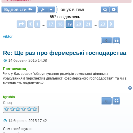
Відповісти
Пошук
Розшир
В
і
д
п
о
в
і
с
т
и
557 повідомлень
Сторінка
19
з
23
1
17
18
20
21
23
Поперед.
19
Далі
…
…
viktor
0
Re: Ще раз про фермерські господарства
П
14 березня 2015 14:08
о
в
Полтавчанка
,
і
Чи є у Вас зразок "обгрунтування розмірів земельної ділянки з
д
урахуванням перспектив діяльності фермерського господарства", та чи є
о
можливість поділитись?
м
л
е
fgrubin
н
0
н
Спец
я
П
14 березня 2015 17:42
о
в
Сам такий шукаю.
і