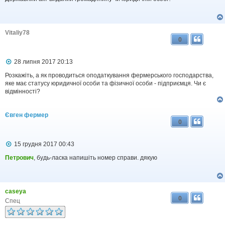
і
д
о
м
Vitaliy78
л
0
е
н
н
П
28 липня 2017 20:13
я
о
в
Розкажіть, а як проводиться оподаткування фермерського господарства,
і
яке має статусу юридичної особи та фізичної особи - підприємця. Чи є
д
відмінності?
о
м
л
Євген фермер
е
0
н
н
я
П
15 грудня 2017 00:43
о
в
Петрович
, будь-ласка напишіть номер справи. дякую
і
д
о
м
caseya
л
0
е
Спец
н
н
я