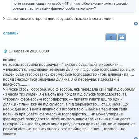
потім створив юридичну особу - ФГ , чи потрібно вносити зміни в договір
л
оренди в частині заміни фізичної особи на юридину?
е
н
н
У вас змінилася сторона договору....обов'язково внести зміни...
я
слава87
0
П
17 березня 2018 00:30
о
в
вітання...
і
не зовсім зрозуміла процедура - підкажіть будь ласка, як зробити....
д
у власності кількох людей земельні ділянки під сільске господарство. в цих
о
людей буде утворюватись фермерське господарство - тов. ділянки - паї.....
м
поряд знаходиться земельна ділянка, яка перебуває в державній
л
власності..........
е
Чи може хтось (юрособа, або фізособа, яка передала свій пай під обробку
н
н
- з числа тих людей, які мають вже по 2 га під сільске господарство, та
я
утворили фермерське господарство) --- приватизувати щЕ по одній
ділянці - тільки вже не під сільгосп, а під фермерство.... ст118 каже, що
необхідно або 1)бути людиною з агроосвітою, 2)або на території села
повинно працювати фермерське господарство.... Чи може утворене
фермерське господарство може якимось чином зазіхати на кілька десят
гектарів??? якщо так, яким чином регулюється це питання, як изначаються
розміри ділянки, на яких умовах, хто приймає рішення.... взагалі.... не
уявляю