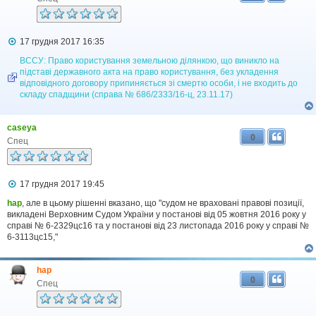
н
н
я
П
17 грудня 2017 16:35
о
в
ВССУ: Право користування земельною ділянкою, що виникло на
і
підставі державного акта на право користування, без укладення
д
відповідного договору припиняється зі смертю особи, і не входить до
о
складу спадщини (справа № 686/2333/16-ц, 23.11.17)
м
л
е
caseya
н
0
н
Спец
я
П
17 грудня 2017 19:45
о
в
hap
, але в цьому рішенні вказано, що "судом не враховані правові позиції,
і
викладені Верховним Судом України у постанові від 05 жовтня 2016 року у
д
справі № 6-2329цс16 та у постанові від 23 листопада 2016 року у справі №
о
6-3113цс15,"
м
л
е
hap
н
0
н
Спец
я