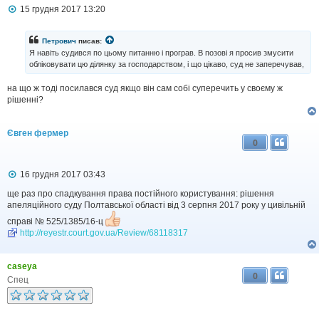
П
15 грудня 2017 13:20
о
в
і
Петрович
писав:
д
Я навіть судився по цьому питанню і програв. В позові я просив змусити
о
обліковувати цю ділянку за господарством, і що цікаво, суд не заперечував,
м
л
на що ж тоді посилався суд якщо він сам собі суперечить у своєму ж
е
н
рішенні?
н
я
Євген фермер
0
П
16 грудня 2017 03:43
о
в
ще раз про спадкування права постійного користування: рішення
і
апеляційного суду Полтавської області від 3 серпня 2017 року у цивільній
д
справі № 525/1385/16-ц
о
http://reyestr.court.gov.ua/Review/68118317
м
л
е
н
caseya
н
0
Спец
я