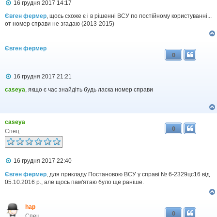
П
16 грудня 2017 14:17
о
в
Євген фермер
, щось схоже є і в рішенні ВСУ по постійному користуванні...
і
от номер справи не згадаю (2013-2015)
д
о
м
Євген фермер
л
0
е
н
н
П
16 грудня 2017 21:21
я
о
в
caseya
, якщо є час знайдіть будь ласка номер справи
і
д
о
м
caseya
л
0
е
Спец
н
н
я
П
16 грудня 2017 22:40
о
в
Євген фермер
, для прикладу Постановою ВСУ у справі № 6-2329цс16 від
і
05.10.2016 р., але щось пам'ятаю було ще раніше.
д
о
м
hap
л
0
е
Спец