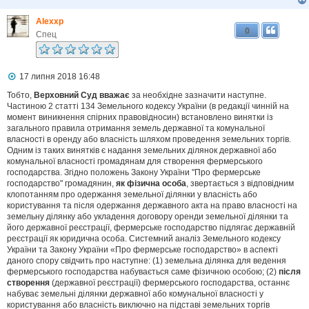
Alexxp
0
Спец
П
17 липня 2018 16:48
о
в
Тобто,
Верховний Суд вважає
за необхідне зазначити наступне.
і
Частиною 2 статті 134 Земельного кодексу України (в редакції чинній на
д
момент виникнення спірних правовідносин) встановлено винятки із
о
загального правила отримання земель державної та комунальної
м
власності в оренду або власність шляхом проведення земельних торгів.
л
Одним із таких винятків є надання земельних ділянок державної або
е
комунальної власності громадянам для створення фермерського
н
н
господарства. Згідно положень Закону України "Про фермерське
я
господарство" громадянин,
як фізична особа
, звертається з відповідним
клопотанням про одержання земельної ділянки у власність або
користування та після одержання державного акта на право власності на
земельну ділянку або укладення договору оренди земельної ділянки та
його державної реєстрації, фермерське господарство підлягає державній
реєстрації як юридична особа. Системний аналіз Земельного кодексу
України та Закону України «Про фермерське господарство» в аспекті
даного спору свідчить про наступне: (1) земельна ділянка для ведення
фермерського господарства набувається саме фізичною особою; (2)
після
створення
(державної реєстрації) фермерського господарства, останнє
набуває земельні ділянки державної або комунальної власності у
користування або власність виключно на підставі земельних торгів