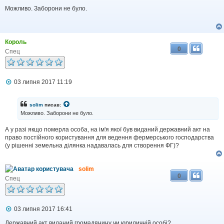
о
в
Можливо. Заборони не було.
і
д
о
м
Король
л
0
е
Спец
н
н
я
П
03 липня 2017 11:19
о
в
і
solim
писав:
д
Можливо. Заборони не було.
о
м
А у разі якщо померла особа, на ім'я якої був виданий державний акт на
л
право постійного користування для ведення фермерського господарства
е
н
(у рішенні земельна ділянка надавалась для створення ФГ)?
н
я
solim
0
Спец
П
03 липня 2017 16:41
о
в
Державний акт виданий громадянину чи юридичній особі?