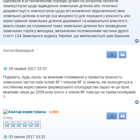
одержали в установленому порядку дозвіл на розробку проектів
м
землеустрою щодо відведення земельних ділянок або технічної
л
документації із землеустрою щодо встановлення (відновлення) меж
е
земельної ділянки в натурі (на місцевості) для передачі у власність або
н
н
користування земельних ділянок державної та комунальної власності,
я
мають право на отримання таких земельних ділянок без проведення
земельних торгів у випадках, визначених положеннями частини другої
статті 134 Земельного кодексу України, що виключаються цим Законом.
Антон Вернидуб
0
П
28 червня 2017 22:37
о
в
Підкажіть, будь ласка, чи можливе отримання у приватну власність
і
земельних часток паїв голові ФГ і членам ФГ із земель, які знаходяться в
д
постійному користуванні фермерського господарства зараз чи це було
о
можливо лише до 2008 року (ніхто з членів ФГ паїв ще не приватизовував)
м
?
л
е
н
solim
н
0
я
Спец
П
03 липня 2017 10:32