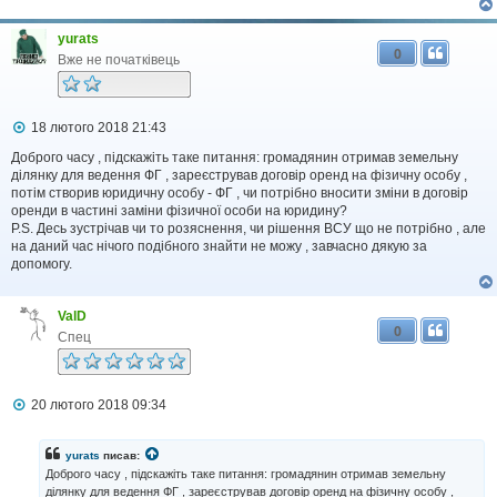
о
м
yurats
л
0
е
Вже не початківець
н
н
я
П
18 лютого 2018 21:43
о
в
Доброго часу , підскажіть таке питання: громадянин отримав земельну
і
ділянку для ведення ФГ , зареєстрував договір оренд на фізичну особу ,
д
потім створив юридичну особу - ФГ , чи потрібно вносити зміни в договір
о
оренди в частині заміни фізичної особи на юридину?
м
P.S. Десь зустрічав чи то розяснення, чи рішення ВСУ що не потрібно , але
л
на даний час нічого подібного знайти не можу , завчасно дякую за
е
допомогу.
н
н
я
ValD
0
Спец
П
20 лютого 2018 09:34
о
в
і
yurats
писав:
д
Доброго часу , підскажіть таке питання: громадянин отримав земельну
о
ділянку для ведення ФГ , зареєстрував договір оренд на фізичну особу ,
м