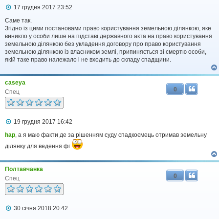
П
17 грудня 2017 23:52
о
в
Саме так.
і
Згідно із цими постановами право користування земельною ділянкою, яке
д
виникло у особи лише на підставі державного акта на право користування
о
земельною ділянкою без укладення договору про право користування
м
земельною ділянкою із власником землі, припиняється зі смертю особи,
л
якій таке право належало і не входить до складу спадщини.
е
н
н
я
caseya
0
Спец
П
19 грудня 2017 16:42
о
в
hap
, а я маю факти де за рішенням суду спадкоємець отримав земельну
і
ділянку для ведення фг
д
о
м
л
Полтавчанка
0
е
Спец
н
н
я
П
30 січня 2018 20:42
о