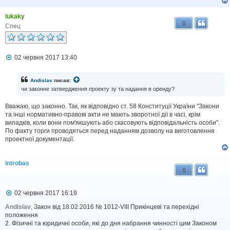
е
н
lukaky
н
0
я
Спец
П
02 червня 2017 13:40
о
в
і
Andislav
писав:
д
чи законне затвердження проекту зу та надання в оренду?
о
м
Вважаю, що законно. Так, як відповідно ст. 58 Конституції України "Закони
л
та інші нормативно-правові акти не мають зворотної дії в часі, крім
е
н
випадків, коли вони пом'якшують або скасовують відповідальність особи".
н
По факту торги проводяться перед наданням дозволу на виготовлення
я
проектної документації.
introbas
0
П
02 червня 2017 16:19
о
в
Andislav
, Закон від 18.02.2016 № 1012-VIII Прикінцеві та перехідні
і
положення
д
2. Фізичні та юридичні особи, які до дня набрання чинності цим Законом
о