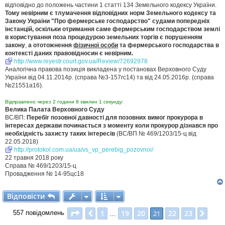
відповідно до положень частини 1 статті 134 Земельного кодексу України.
Тому невірним є тлумачення відповідних норм Земельного кодексу та
Закону України "Про фермерське господарство" судами попередніх
інстанцій, оскільки отримання саме фермерським господарством землі
в користування поза процедурою земельних торгів є порушенням
закону
,
а ототожнення
фізичної особи
та фермерського господарства в
контексті даних правовідносин є невірним.
http://www.reyestr.court.gov.ua/Review/72692978
Аналогічна правова позиція викладена у постановах Верховного Суду
України від 04.11.2014р. (справа №3-157гс14) та від 24.05.2016р. (справа
№21551а16).
Відправлено через 2 години 8 хвилин 1 секунду:
Велика Палата Верховного Суду
ВС/ВП:
Перебіг позовної давності для позовних вимог прокурора в
інтересах держави починається з моменту коли прокурор дізнався про
необхідність захисту таких інтересів
(ВС/ВП № 469/1203/15-ц від
22.05.2018)
http://protokol.com.ua/ua/vs_vp_perebig_pozovnoi/
22 травня 2018 року
Справа № 469/1203/15-ц
Провадження № 14-95цс18
Відповісти
В
і
д
п
о
в
і
с
т
и
Сторінка
21
з
23
1
19
20
22
23
Поперед.
21
Далі
557 повідомлень
…