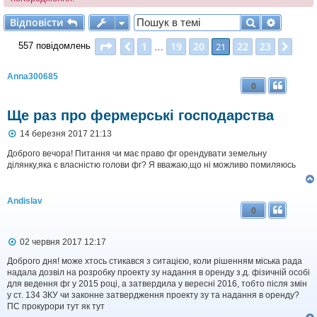
Відповісти
Пошук
Розшир
В
і
д
п
о
в
і
с
т
и
Сторінка
21
з
23
1
19
20
22
23
Поперед.
21
Далі
557 повідомлень
…
Anna300685
0
Ще раз про фермерські господарства
П
14 березня 2017 21:13
о
в
Доброго вечора! Питання чи має право фг орендувати земельну
і
ділянку,яка є власністю голови фг? Я вважаю,що ні можливо помиляюсь
д
о
м
Andislav
л
0
е
н
н
П
02 червня 2017 12:17
я
о
в
Доброго дня! може хтось стикався з ситацією, коли рішенням міська рада
і
надала дозвіл на розробку проекту зу надання в оренду з.д. фізичній особі
д
для ведення фг у 2015 році, а затвердила у вересні 2016, тобто після змін
о
у ст. 134 ЗКУ чи законне затвердження проекту зу та надання в оренду?
м
ПС прокурори тут як тут
л