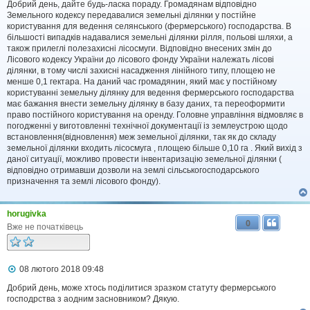
в
Добрий день, дайте будь-ласка пораду. Громадянам відповідно
і
Земельного кодексу передавалися земельні ділянки у постійне
д
користування для ведення селянського (фермерського) господарства. В
о
більшості випадків надавалися земельні ділянки рілля, польові шляхи, а
м
також прилеглі полезахисні лісосмуги. Відповідно внесених змін до
л
Лісового кодексу України до лісового фонду України належать лісові
е
ділянки, в тому числі захисні насадження лінійного типу, площею не
н
н
менше 0,1 гектара. На даний час громадянин, який має у постійному
я
користуванні земельну ділянку для ведення фермерського господарства
має бажання внести земельну ділянку в базу даних, та переоформити
право постійного користування на оренду. Головне управління відмовляє в
погодженні у виготовленні технічної документації із землеустрою щодо
встановлення(відновлення) меж земельної ділянки, так як до складу
земельної ділянки входить лісосмуга , площею більше 0,10 га . Який вихід з
даної ситуації, можливо провести інвентаризацію земельної ділянки (
відповідно отримавши дозволи на землі сільськогосподарського
призначення та землі лісового фонду).
horugivka
0
Вже не початківець
П
08 лютого 2018 09:48
о
в
Добрий день, може хтось поділитися зразком статуту фермерського
і
господрства з аодним засновником? Дякую.
д