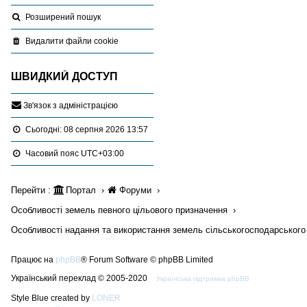
Розширений пошук
Видалити файли cookie
ШВИДКИЙ ДОСТУП
З
в
'
я
з
о
к
з
а
д
м
і
н
і
с
т
р
а
ц
і
є
ю
Сьогодні: 08 серпня 2026 13:57
Часовий пояс
UTC+03:00
Перейти :
Портал
Форуми
Особливості земель певного цільового призначення
Особливості надання та використання земель сільськогосподарського
Працює на
phpBB
® Forum Software © phpBB Limited
Український переклад © 2005-2020
Українська підтримка phpBB
Style Blue created by
LONER