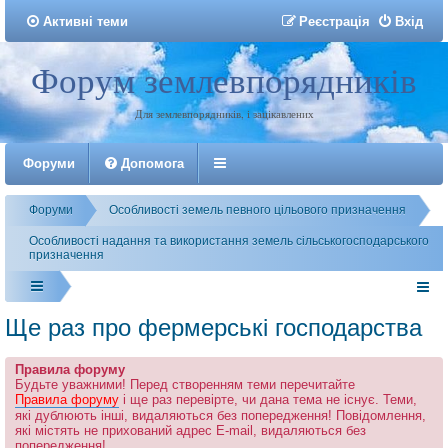
Активні теми
Р
е
є
с
т
р
а
ц
і
я
Вхід
Форум землевпорядників
Реєстрація
Для землевпорядників, і зацікавлених
Форуми
Допомога
Форуми
Особливості земель певного цільового призначення
Особливості надання та використання земель сільськогосподарського
призначення
Ще раз про фермерські господарства
Правила форуму
Будьте уважними! Перед створенням теми перечитайте
Правила форуму
і ще раз перевірте, чи дана тема не існує. Теми,
які дублюють інші, видаляються без попередження! Повідомлення,
які містять не прихований адрес E-mail, видаляються без
попередження!