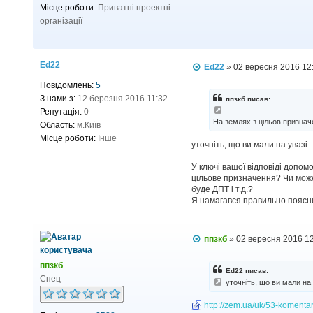
Місце роботи:
Приватні проектні
організації
Ed22
П
Ed22
»
02 вересня 2016 12
о
Повідомлень:
5
в
і
З нами з:
12 березня 2016 11:32
ппзкб писав:
д
Репутація:
0
о
На землях з цільов признач
Область:
м.Київ
м
л
Місце роботи:
Інше
уточніть, що ви мали на увазі.
е
н
н
У ключі вашої відповіді допом
я
цільове призначення? Чи може
буде ДПТ і т.д.?
Я намагався правильно поясни
П
ппзкб
»
02 вересня 2016 1
о
в
ппзкб
і
Ed22 писав:
д
Спец
уточніть, що ви мали на 
о
м
http://zem.ua/uk/53-komentar-
л