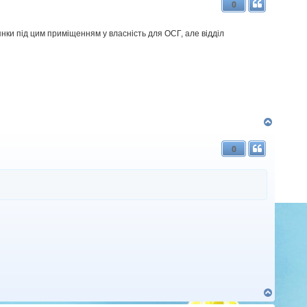
0
о
р
и
нки під цим приміщенням у власність для ОСГ, але відділ
Д
о
г
0
о
р
и
Д
о