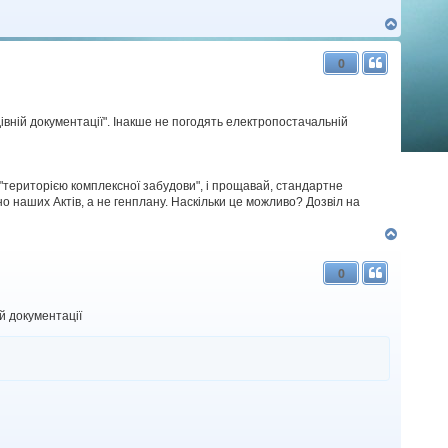
Д
о
г
0
о
р
и
івній документації". Інакше не погодять електропостачальній
 "територією комплексної забудови", і прощавай, стандартне
о наших Актів, а не генплану. Наскільки це можливо? Дозвіл на
Д
о
г
0
о
р
и
й документації