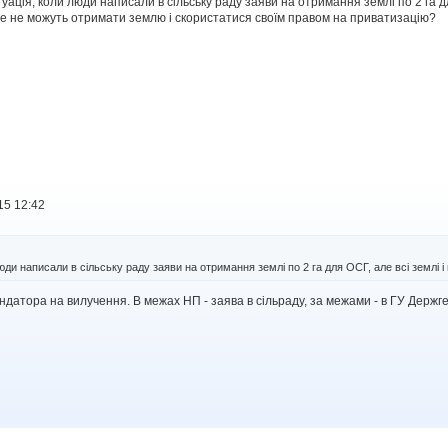
туація, коли люди написали в сільську раду заяви на отримання землі по 2 га дл
вже не можуть отримати землю і скористатися своїм правом на приватизацію?
15 12:42
юди написали в сільську раду заяви на отримання землі по 2 га для ОСГ, але всі землі і 
датора на вилучення. В межах НП - заява в сільраду, за межами - в ГУ Держг