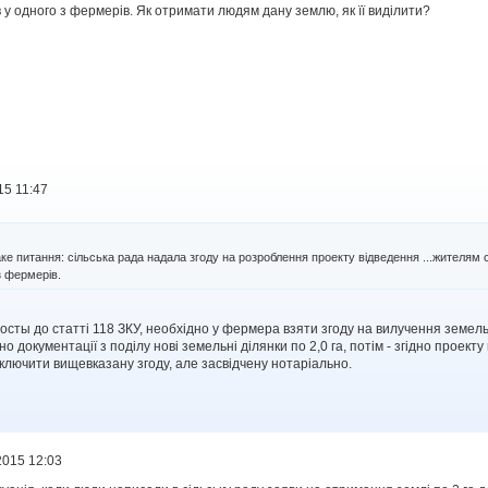
в у одного з фермерів. Як отримати людям дану землю, як її виділити?
15 11:47
аке питання: сільська рада надала згоду на розроблення проекту відведення ...жителям
з фермерів.
осты до статті 118 ЗКУ, необхідно у фермера взяти згоду на вилучення земель
дно документації з поділу нові земельні ділянки по 2,0 га, потім - згідно проект
д ключити вищевказану згоду, але засвідчену нотаріально.
2015 12:03