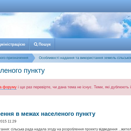
д
м
і
н
і
с
т
р
а
ц
і
є
ю
Пошук
вого призначення
Особливості надання та використання земель сільськ
леного пункту
а форуму
і ще раз перевірте, чи дана тема не існує. Теми, які дублюють
к
озширений пошук
чення в межах населеного пункту
2015 11:29
тання: сільська рада надала згоду на розроблення проекту відведення ...жите