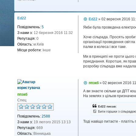
Ed22
П
Ed22
»
02 вересня 2016 11
о
Повідомлень:
5
в
Якби була проведена електрое
і
З нами з:
12 березня 2016 11:32
д
Хоче сільрада. Просять зробит
Репутація:
0
о
організації проведення світла і
Область:
м.Київ
м
палки в колеса і все таке.
л
Місце роботи:
Інше
е
Ми в принципі не проти цього 
н
н
приєднання. Коротше, як прави
я
розробку сільрада вже надала 
П
ппзкб
»
02 вересня 2016 1
о
в
А ви знаєте скільки це ДПТ ко
ппзкб
і
На землях з цільов призначен
д
Спец
о
Ed22 писав:
м
Бити горшки з сільрадою
л
Повідомлень:
2588
е
н
Тоді навіщо питаєте - платіть г
З нами з:
19 лютого 2015 13:13
н
Репутація:
669
я
Область:
Вінницька