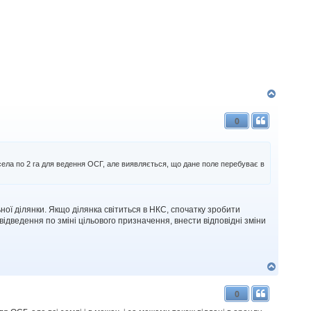
Д
о
г
0
о
р
и
 села по 2 га для ведення ОСГ, але виявляється, що дане поле перебуває в
ної ділянки. Якщо ділянка світиться в НКС, спочатку зробити
у відведення по зміні цільового призначення, внести відповідні зміни
Д
о
г
0
о
р