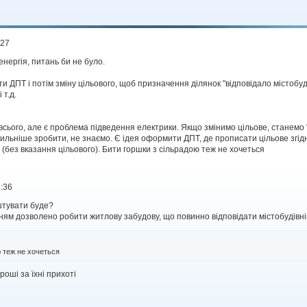
:27
нергія, питань би не було.
и ДПТ і потім зміну цільового, щоб призначення ділянок "відповідало містобуд
 т.д.
всього, але є проблема підведення електрики. Якщо змінимо цільове, станемо
льніше зробити, не знаємо. Є ідея оформити ДПТ, де прописати цільове згідн
(без вказання цільового). Бити горшки з сільрадою теж не хочеться
1:36
штувати буде?
ням дозволено робити житлову забудову, що повинно відповідати містобудівні
 теж не хочеться
роші за їхні прихоті