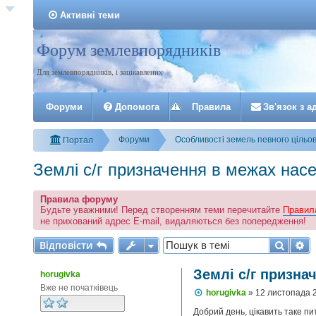
Активні теми
Форум землевпорядників
Реєстрація
Для землевпорядників, і зацікавлених
Форуми
Допомога
Правила
З
в
'
я
з
о
к
з
а
Форуми
Особливості земель певного цільо
Портал
Землі с/г призначення в межах насе
Правила форуму
Будьте уважними! Перед створенням теми перечитайте
Правил
не прихований адрес E-mail, видаляються без попередження!
Відповісти
Пошу
Р
В
і
д
п
о
в
і
с
т
и
Землі с/г призна
horugivka
Вже не початківець
П
horugivka
»
12 листопада 
о
в
Добрий день, цікавить таке пи