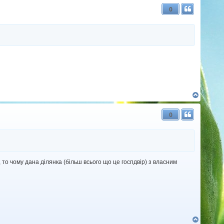
г
0
о
р
и
Д
о
г
0
о
р
и
то чому дана ділянка (більш всього що це госпдвір) з власним
Д