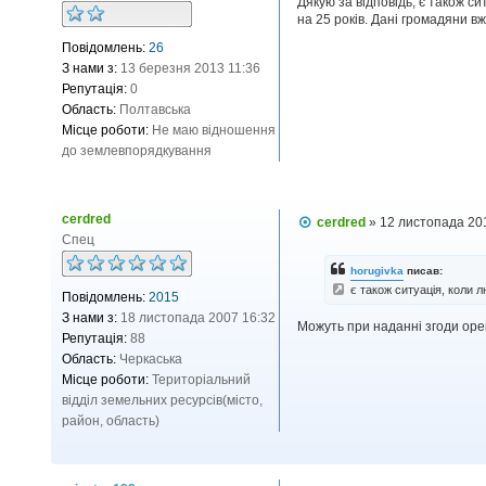
в
Дякую за відповідь, є також си
і
на 25 років. Дані громадяни 
д
Повідомлень:
26
о
м
З нами з:
13 березня 2013 11:36
л
Репутація:
0
е
н
Область:
Полтавська
н
Місце роботи:
Не маю відношення
я
до землевпорядкування
cerdred
П
cerdred
»
12 листопада 20
о
Спец
в
і
horugivka
писав:
д
є також ситуація, коли л
Повідомлень:
2015
о
м
З нами з:
18 листопада 2007 16:32
Можуть при наданні згоди орен
л
Репутація:
88
е
н
Область:
Черкаська
н
Місце роботи:
Територіальний
я
відділ земельних ресурсів(місто,
район, область)