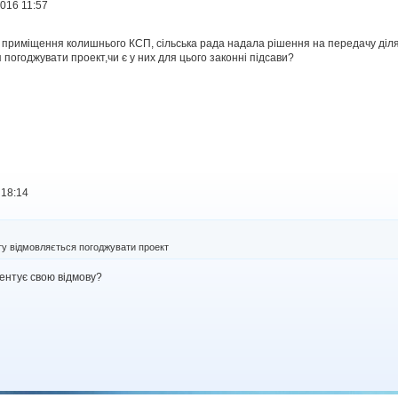
016 11:57
ті приміщення колишнього КСП, сільська рада надала рішення на передачу діля
погоджувати проект,чи є у них для цього законні підсави?
 18:14
ту відмовляється погоджувати проект
ентує свою відмову?