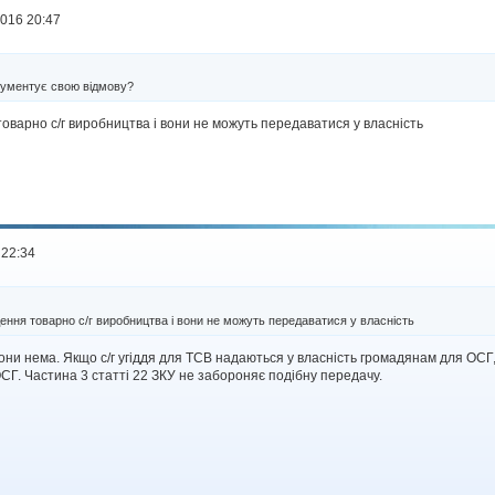
016 20:47
гументує свою відмову?
оварно с/г виробництва і вони не можуть передаватися у власність
 22:34
ення товарно с/г виробництва і вони не можуть передаватися у власність
ни нема. Якщо с/г угіддя для ТСВ надаються у власність громадянам для ОСГ, 
Г. Частина 3 статті 22 ЗКУ не забороняє подібну передачу.