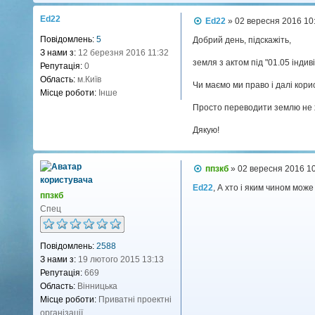
Ed22
П
Ed22
»
02 вересня 2016 10
о
Повідомлень:
5
в
Добрий день, підскажіть,
і
З нами з:
12 березня 2016 11:32
д
земля з актом під "01.05 інди
Репутація:
0
о
Область:
м.Київ
м
Чи маємо ми право і далі кор
л
Місце роботи:
Інше
е
Просто переводити землю не хо
н
н
я
Дякую!
П
ппзкб
»
02 вересня 2016 1
о
в
Ed22
, А хто і яким чином мож
ппзкб
і
д
Спец
о
м
л
Повідомлень:
2588
е
н
З нами з:
19 лютого 2015 13:13
н
Репутація:
669
я
Область:
Вінницька
Місце роботи:
Приватні проектні
організації