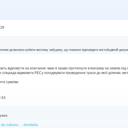
:26
енням дозволено робити житлову забудову, що повинно відповідати містобудівній докум
ожіть відповісти на епитання: маю я право протягнути електрику на землю під 
 сільрада відмовити РЕСу погоджувати проведення траси до мо\ї ділянки, мот
ти сумніви.
2:43
увазі.
do-zakonu- ... divnitstva