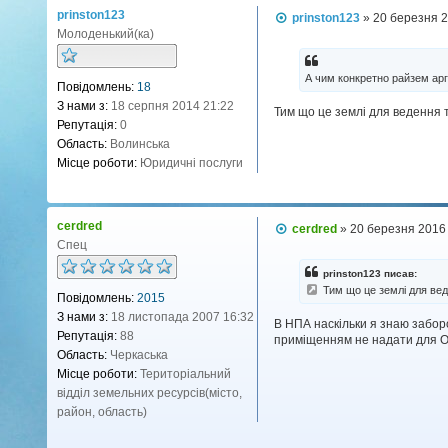
prinston123
П
prinston123
»
20 березня 2
о
Молоденький(ка)
в
і
д
А чим конкретно райзем ар
Повідомлень:
18
о
м
З нами з:
18 серпня 2014 21:22
Тим що це землі для ведення т
л
Репутація:
0
е
н
Область:
Волинська
н
Місце роботи:
Юридичні послуги
я
cerdred
П
cerdred
»
20 березня 2016
о
Спец
в
і
prinston123 писав:
д
Тим що це землі для вед
Повідомлень:
2015
о
м
З нами з:
18 листопада 2007 16:32
В НПА наскільки я знаю заборо
л
Репутація:
88
приміщенням не надати для ОС
е
н
Область:
Черкаська
н
Місце роботи:
Територіальний
я
відділ земельних ресурсів(місто,
район, область)