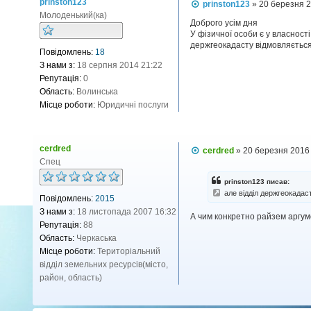
prinston123
П
prinston123
»
20 березня 2
о
Молоденький(ка)
в
Доброго усім дня
і
У фізичної особи є у власнос
д
держгеокадасту відмовляється 
Повідомлень:
18
о
м
З нами з:
18 серпня 2014 21:22
л
Репутація:
0
е
н
Область:
Волинська
н
Місце роботи:
Юридичні послуги
я
cerdred
П
cerdred
»
20 березня 2016
о
Спец
в
і
prinston123 писав:
д
але відділ держгеокадас
Повідомлень:
2015
о
м
З нами з:
18 листопада 2007 16:32
А чим конкретно райзем аргум
л
Репутація:
88
е
н
Область:
Черкаська
н
Місце роботи:
Територіальний
я
відділ земельних ресурсів(місто,
район, область)