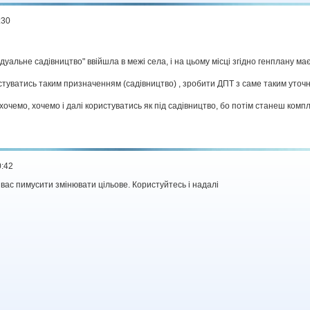
:30
відуальне садівництво" ввійшла в межі села, і на цьому місці згідно генплану м
истуватись таким призначенням (садівництво) , зробити ДПТ з саме таким уто
чемо, хочемо і далі користуватись як під садівництво, бо потім станеш компл
0:42
е вас пимусити змінювати цільове. Користуйтесь і надалі