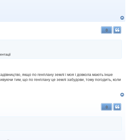
Д
о
г
0
о
р
и
ентації
садівництво, якщо по генплану землі і моя і довкола мають інше
ивуючи тим, що по генплану це землі забудови, тому погодить, коли
Д
о
г
0
о
р
и