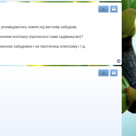
о
г
0
о
р
и
ає розміщуватись земля під житлову забудову.
чненням генплану (прописати саме садівництво)?
ексною забудовою і не протягнеш електрику і т.д.
Д
о
г
0
о
р
и