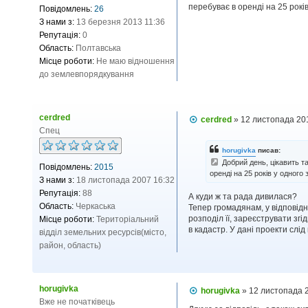
і
перебуває в оренді на 25 рокі
Повідомлень:
26
д
З нами з:
13 березня 2013 11:36
о
м
Репутація:
0
л
Область:
Полтавська
е
Місце роботи:
Не маю відношення
н
н
до землевпорядкування
я
cerdred
П
cerdred
»
12 листопада 20
о
Спец
в
і
horugivka
писав:
д
Добрий день, цікавить т
Повідомлень:
2015
о
оренді на 25 років у одного 
м
З нами з:
18 листопада 2007 16:32
л
Репутація:
88
е
А куди ж та рада дивилася?
н
Область:
Черкаська
Тепер громадянам, у відповідн
н
розподіл її, зареєструвати згі
Місце роботи:
Територіальний
я
в кадастр. У дані проекти слі
відділ земельних ресурсів(місто,
район, область)
horugivka
П
horugivka
»
12 листопада 
о
Вже не початківець