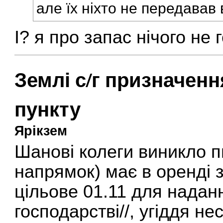
але їх ніхто не передавав 
І? я про запас нічого не
Землі с/г призначен
пункту
Ярікзем
Шанові колеги виникло п
напрямок) має в оренді з
цільове 01.11 для надан
господарстві//, угіддя нес