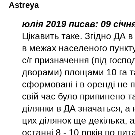
Astreya
юлія 2019
писав:
09 січн
Цікавить таке. Згідно ДА в
в межах населеного пункту
с/г призначення (під госп
дворами) площами 10 га та
сформовані і в оренді не 
свій час було припинено та
ділянки в ДА значаться, а
цих ділянок ще декілька, а
останні 8 - 10 років по п