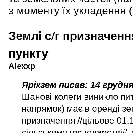
з моменту їх укладення (
Землі с/г призначен
пункту
Alexxp
Ярікзем
писав:
14 грудня
Шанові колеги виникло пи
напрямок) має в оренді зем
призначення //цільове 01.
сільському господарстві//, 