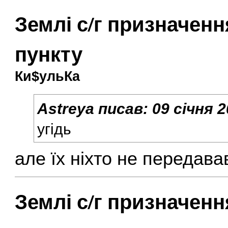
Землі с/г призначен
пункту
Ки$ульКа
Astreya
писав:
09 січня 2
угідь
але їх ніхто не передава
Землі с/г призначен