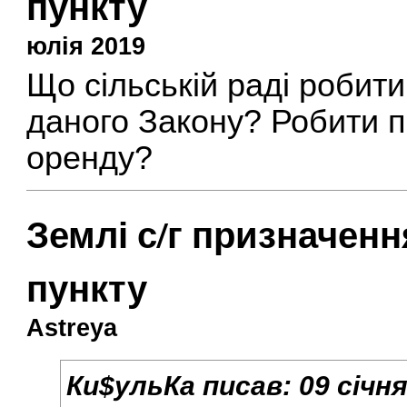
пункту
юлія 2019
Що сільській раді робити
даного Закону? Робити п
оренду?
Землі с/г призначен
пункту
Astreya
Ки$ульКа
писав:
09 січня