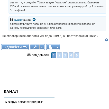
оце життя, я розумію. Тільки за цим "наказом" сертифіката позбавляють
е
н
СІЗа, бо в нього не вистачило сил не взятися за сумнівну роботу й сказати
н
"стоп фіґня!
я
kurilov
писав:
а потім почитайте подання ДГК про розроблення проектів відведення
одному громадянину окремими ділянками
не спостерігаєте аналогію між поданням ДГК і протоколом гаїшника?
Відповісти
В
і
д
п
о
в
і
с
т
и
2
3
4
1
Далі
88 повідомлень
КАНАЛ
Форум землевпорядників