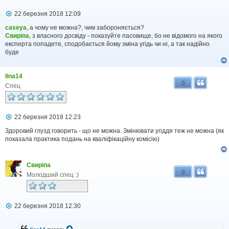
П
22 березня 2018 12:09
о
в
caseya
, а чому не можна?, чим забороняється?
і
Свиріпа
, з власного досвіду - показуйте пасовище, бо не відомого на якого
д
експерта попадете, сподобається йому зміна угідь чи ні, а так надійно
о
буде
м
л
е
lina14
н
0
н
Спец
я
П
22 березня 2018 12:23
о
в
Здоровий глузд говорить - що не можна. Змінювати угіддя теж не можна (як
і
показала практика подань на кваліфікаційну комісію)
д
о
м
Свиріпа
л
0
е
Молодший спец :)
н
н
я
П
22 березня 2018 12:30
о
в
і