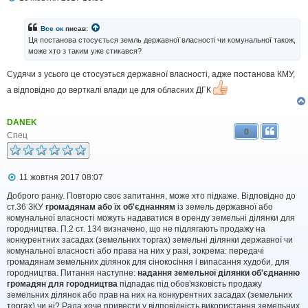
о
в
і
Все ок
писав:
д
Ця постанова стосується земль державної власності чи комунальної також,
о
може хто з таким уже стикався?
м
л
Судячи з усього це стосуэться державної власності, адже постанова КМУ,
е
н
а відповідно до верткалі влади це для обласних ДГК
н
я
DANEK
0
Спец
П
11 жовтня 2017 08:07
о
в
Доброго ранку. Повторю своє запитання, може хто підкаже. Відповідно до
і
ст.36 ЗКУ
громадянам або їх об'єднанням
із земель державної або
д
комунальної власності можуть надаватися в оренду земельні ділянки для
о
городництва. П.2 ст. 134 визначено, що не підлягають продажу на
м
конкурентних засадах (земельних торгах) земельні ділянки державної чи
л
комунальної власності або права на них у разі, зокрема: передачі
е
громадянам земельних ділянок для сінокосіння і випасання худоби, для
н
н
городництва. Питання наступне:
надання земельної ділянки об'єднанню
я
громадян для городництва
підпадає під обов'язковість продажу
земельних ділянок або прав на них на конкурентних засадах (земельних
торгах) чи ні? Рада хоче привести у відповідність використання земельних