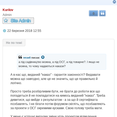
о
м
Kurilov
л
0
е
Admin
н
н
я
П
22 березня 2018 12:55
о
в
і
Не по темі
д
о
м
л
ппзкб
писав:
е
а під садівництво можна, а під ОСГ, а під товарне?. І якщо не
н
можна, то чому надаються накази?
н
я
А в нас що, виданий "наказ" - гарантія законності? Видавати
можна що завгодно, але це не значить, що це правильно й
логічно.
Просто треба розбірливим бути, не брати до роботи все що
попадеться й не покладатися на кимось виданий "наказ". Треба
дивитися, що вийде з результатом - а за що й сертифіката
позбавлять. І не бігати потім форумом скігліть, що позбавляють
за проекти з ОСГ окремими кусками. Свою голову треба мати.
У мене є успішні випадки зміни угідь проектом відведення