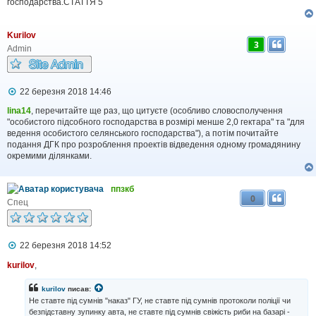
господарства.СТАТТЯ 5
н
н
я
Kurilov
3
Admin
П
22 березня 2018 14:46
о
в
lina14
, перечитайте ще раз, що цитуєте (особливо словосполучення
і
"особистого підсобного господарства в розмірі менше 2,0 гектара" та "для
д
ведення особистого селянського господарства"), а потім почитайте
о
подання ДГК про розроблення проектів відведення одному громадянину
м
окремими ділянками.
л
е
н
ппзкб
н
0
я
Спец
П
22 березня 2018 14:52
о
в
kurilov
,
і
д
kurilov
писав:
о
Не ставте під сумнів "наказ" ГУ, не ставте під сумнів протоколи поліції чи
м
безпідставну зупинку авта, не ставте під сумнів свіжість риби на базарі -
л