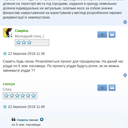
ділянок на території міста під городами, надання в оренду земельних
ділянок індивідуально не актуальне, оскільки несе за собою значне
фінансове навантаження на користувачів у вигляді розроблення окремої
документації із землеустрою.
Свиріпа
0
Молодший спец :)
П
22 березня 2018 11:36
о
в
Скажіть будь ласка. Розробляється проект для городництва. На даний час
і
угіддя по 6 зем- пасовище. По проекту угіддя будуть рілля, чи не можна
д
змінювати угіддя ??
о
м
л
caseya
е
0
н
Спец
н
я
П
22 березня 2018 11:40
о
в
і
Свиріпа
писав:
д
по 6 зем- пасовище
о