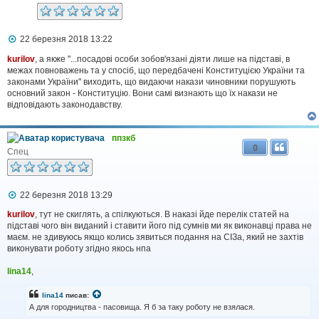
П
22 березня 2018 13:22
о
в
kurilov
, а якже "...посадові особи зобов'язані діяти лише на підставі, в
і
межах повноважень та у спосіб, що передбачені Конституцією України та
д
законами України" виходить, що видаючи накази чиновники порушують
о
основний закон - Конституцію. Вони самі визнають що їх накази не
м
відповідають законодавству.
л
е
н
ппзкб
н
0
я
Спец
П
22 березня 2018 13:29
о
в
kurilov
, тут не скиглять, а спілкуються. В наказі йде перелік статей на
і
підставі чого він виданий і ставити його під сумнів ми як виконавці права не
д
маєм. не здивуюсь якщо колись зявиться подання на СІЗа, який не захтів
о
виконувати роботу згідно якось нпа
м
л
lina14
,
е
н
н
lina14
писав:
я
А для городництва - пасовища. Я б за таку роботу не взялася.