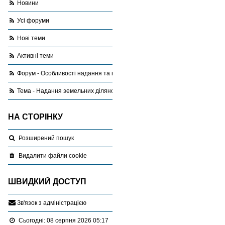
Новини
Усі форуми
Нові теми
Активні теми
Форум - Особливості надання та використання земель сільськогоспода
Тема - Надання земельних ділянок для городництва
НА СТОРІНКУ
Розширений пошук
Видалити файли cookie
ШВИДКИЙ ДОСТУП
З
в
'
я
з
о
к
з
а
д
м
і
н
і
с
т
р
а
ц
і
є
ю
Сьогодні: 08 серпня 2026 05:17