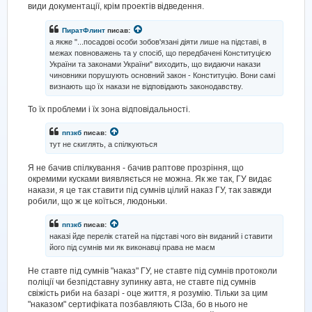
види документації, крім проектів відведення.
ПиратФлинт
писав:
а якже "...посадові особи зобов'язані діяти лише на підставі, в
межах повноважень та у спосіб, що передбачені Конституцією
України та законами України" виходить, що видаючи накази
чиновники порушують основний закон - Конституцію. Вони самі
визнають що їх накази не відповідають законодавству.
То їх проблеми і їх зона відповідальності.
ппзкб
писав:
тут не скиглять, а спілкуються
Я не бачив спілкування - бачив раптове прозріння, що
окремими кусками виявляється не можна. Як же так, ГУ видає
накази, я це так ставити під сумнів цілий наказ ГУ, так завжди
робили, що ж це коїться, людоньки.
ппзкб
писав:
наказі йде перелік статей на підставі чого він виданий і ставити
його під сумнів ми як виконавці права не маєм
Не ставте під сумнів "наказ" ГУ, не ставте під сумнів протоколи
поліції чи безпідставну зупинку авта, не ставте під сумнів
свіжість риби на базарі - оце життя, я розумію. Тільки за цим
"наказом" сертифіката позбавляють СІЗа, бо в нього не