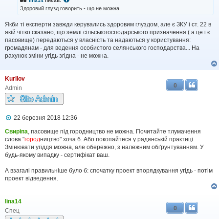
lina14
писав:
д
Здоровий глузд говорить - що не можна.
о
м
Якби ті експерти завжди керувались здоровим глуздом, але є ЗКУ і ст. 22 в
л
якій чітко сказано, що землі сільськогосподарського призначення ( а це і є
е
н
пасовище) передаються у власність та надаються у користування:
н
громадянам - для ведення особистого селянського господарства... На
я
рахунок зміни угідь згідна - не можна.
Kurilov
0
Admin
П
22 березня 2018 12:36
о
в
Свиріпа
, пасовище під городництво не можна. Почитайте тлумачення
і
слова "
город
ництво" хоча б. Або покопайтеся у радянській практиці.
д
Змінювати угіддя можна, але обережно, з належним обґрунтуванням. У
о
будь-якому випадку - сертифікат ваш.
м
л
А взагалі правильніше було б: спочатку проект впорядкування угідь - потім
е
проект відведення.
н
н
я
lina14
0
Спец