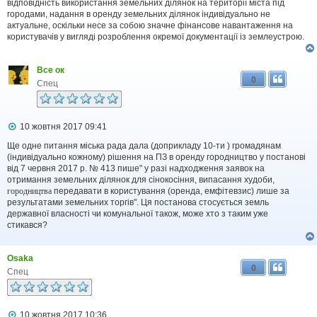
відповідність використання земельних ділянок на території міста під
городами, надання в оренду земельних ділянок індивідуально не
актуальне, оскільки несе за собою значне фінансове навантаження на
користувачів у вигляді розроблення окремої документації із землеустрою.
Все ок
0
Спец
П
10 жовтня 2017 09:41
о
в
Ще одне питання міська рада дала (доприкладу 10-ти ) громадянам
і
(індивідуально кожному) рішення на ПЗ в оренду городництво у постанові
д
від 7 червня 2017 р. № 413 пише" у разі надходження заявок на
о
отримання земельних ділянок для сінокосіння, випасання худоби,
м
городництва
передавати в користування (оренда, емфітевзис) лише за
л
результатами земельних торгів". Ця постанова стосується земль
е
державної власності чи комунальної також, може хто з таким уже
н
н
стикався?
я
Osaka
0
Спец
П
10 жовтня 2017 10:36