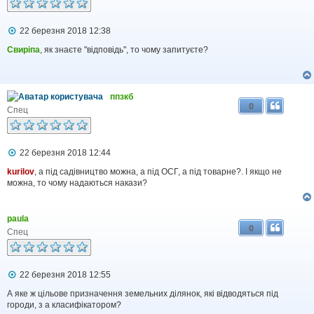
П
22 березня 2018 12:38
о
в
Свиріпа
, як знаєте "відповідь", то чому запитуєте?
і
д
о
м
ппзкб
л
0
е
Спец
н
н
я
П
22 березня 2018 12:44
о
в
kurilov
, а під садівництво можна, а під ОСГ, а під товарне?. І якщо не
і
можна, то чому надаються накази?
д
о
м
paula
л
0
е
Спец
н
н
я
П
22 березня 2018 12:55
о
в
А яке ж цільове призначення земельних ділянок, які відводяться під
і
городи, з а класифікатором?
д