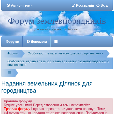
Активні теми
Р
е
є
с
т
р
а
ц
і
я
Вхід
Форум землевпорядників
Реєстрація
Для землевпорядників, і зацікавлених
Форуми
Допомога
Форуми
Особливості земель певного цільового призначення
Особливості надання та використання земель сільськогосподарського
призначення
Надання земельних ділянок для
городництва
Правила форуму
Будьте уважними! Перед створенням теми перечитайте
Правила форуму
і ще раз перевірте, чи дана тема не існує. Теми,
які дублюють інші, видаляються без попередження! Повідомлення,