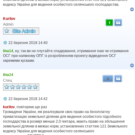
кодексу України для ведення особистого селянського господарства.
Kurilov
1
Admin
П
22 березня 2018 14:40
о
в
lina14
, ну, так ви не плутайте спадкування, отримання паю чи отримання
і
ОСГ при наявному ОПГ із розробленням проекту відведення ОСГ
д
окремими кусками.
о
м
л
lina14
е
0
н
Спец
н
я
П
22 березня 2018 14:42
о
в
kurilov
, повторюю ще раз
і
Громадяни України, які реалізували своє право на безоплатну
д
приватизацію земельної ділянки для ведення особистого підсобного
о
господарства в розмірі менше 2,0 гектара, мають право на збільшення
м
земельної ділянки в межах норм, установлених статтею 121 Земельного
л
кодексу України для ведення особистого селянського
е