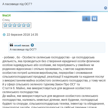
А пасовище під ОСГ?
lina14
0
Спец
П
22 березня 2018 14:35
о
в
і
ппзкб
писав:
д
А пасовище під ОСГ?
о
м
- робимо , бо - Особисте селянське господарство - це господарська
л
діяльність, яка проводиться без створення юридичної особи фізичною
е
н
особою індивідуально або особами, які перебувають у сімейних чи
н
родинних відносинах і спільно проживають, з метою задоволення
я
особистих потреб шляхом виробництва, переробки і споживання
сільськогосподарської продукції, реалізації її надлишків та надання послуг
з використанням майна особистого селянського господарства, у тому числі
й у сфері сільського зеленого туризму.Закон Про ОСГ та
Стаття 6. Майно, яке використовується для ведення особистого
селянського господарства
До майна, яке використовується для ведення особистого селянського
господарства, належать земельні ділянки, жилі будинки, господарські
будівлі та споруди, сільськогосподарська техніка, інвентар та обладнання,
транспортні засоби, сільськогосподарські та свійські тварини і птиця,