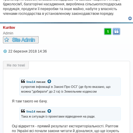
бджолосім'ї, багаторічні насадження, вироблена сільськогосподарська
продукція, продукти її переробки та інше майно, набуте у власність
членами господарства в установленому законодавством порядку.
Kurilov
1
Admin
П
22 березня 2018 14:36
о
в
і
Не по темі
д
о
м
л
lina14
писав:
е
супротив інфомації в Законі Про ОСГ (де було вказано, що
н
можна "добирати" до 2 га) із Земельним кодексом
н
я
Я там такого не бачу.
lina14
писав:
Така ж ситуація із проектами відведення на ради.
Оці відкриття - прямий результат екстериторіальності. Раптом
по Україні всі почали закони читати й дізналися, що ще існують