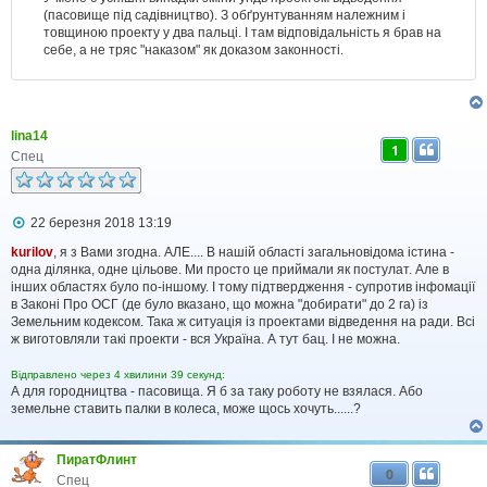
(пасовище під садівництво). З обґрунтуванням належним і
товщиною проекту у два пальці. І там відповідальність я брав на
себе, а не тряс "наказом" як доказом законності.
lina14
1
Спец
П
22 березня 2018 13:19
о
в
kurilov
, я з Вами згодна. АЛЕ.... В нашій області загальновідома істина -
і
одна ділянка, одне цільове. Ми просто це приймали як постулат. Але в
д
інших областях було по-іншому. І тому підтвердження - супротив інфомації
о
в Законі Про ОСГ (де було вказано, що можна "добирати" до 2 га) із
м
Земельним кодексом. Така ж ситуація із проектами відведення на ради. Всі
л
ж виготовляли такі проекти - вся Україна. А тут бац. І не можна.
е
н
н
Відправлено через 4 хвилини 39 секунд:
я
А для городництва - пасовища. Я б за таку роботу не взялася. Або
земельне ставить палки в колеса, може щось хочуть......?
ПиратФлинт
0
Спец