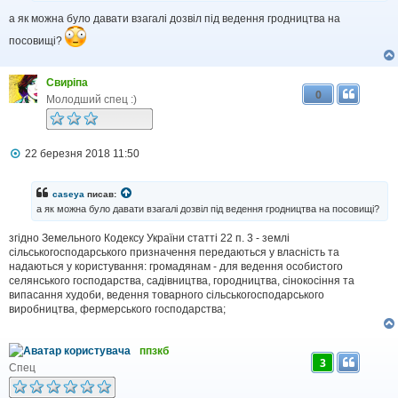
м
а як можна було давати взагалі дозвіл під ведення гродництва на
л
е
посовищі?
н
н
я
Свиріпа
0
Молодший спец :)
П
22 березня 2018 11:50
о
в
і
caseya
писав:
д
а як можна було давати взагалі дозвіл під ведення гродництва на посовищі?
о
м
згідно Земельного Кодексу України статті 22 п. 3 - землі
л
сільськогосподарського призначення передаються у власність та
е
н
надаються у користування: громадянам - для ведення особистого
н
селянського господарства, садівництва, городництва, сінокосіння та
я
випасання худоби, ведення товарного сільськогосподарського
виробництва, фермерського господарства;
ппзкб
3
Спец