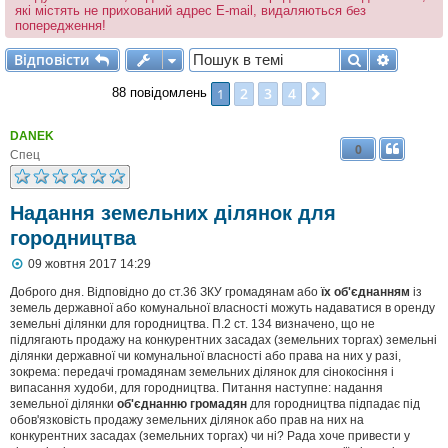
які містять не прихований адрес E-mail, видаляються без
попередження!
Відповісти
Пошук
Розшир
В
і
д
п
о
в
і
с
т
и
2
3
4
1
Далі
88 повідомлень
DANEK
0
Спец
Надання земельних ділянок для
городництва
П
09 жовтня 2017 14:29
о
в
Доброго дня. Відповідно до ст.36 ЗКУ громадянам або
їх об'єднанням
із
і
земель державної або комунальної власності можуть надаватися в оренду
д
земельні ділянки для городництва. П.2 ст. 134 визначено, що не
о
підлягають продажу на конкурентних засадах (земельних торгах) земельні
м
ділянки державної чи комунальної власності або права на них у разі,
л
зокрема: передачі громадянам земельних ділянок для сінокосіння і
е
випасання худоби, для городництва. Питання наступне: надання
н
н
земельної ділянки
об'єднанню громадян
для городництва підпадає під
я
обов'язковість продажу земельних ділянок або прав на них на
конкурентних засадах (земельних торгах) чи ні? Рада хоче привести у