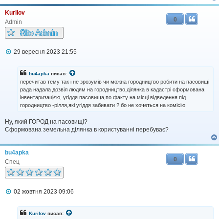
н
Kurilov
н
0
я
Admin
П
29 вересня 2023 21:55
о
в
і
bu4apka
писав:
д
перечитав тему так і не зрозумів чи можна городництво робити на пасовищі
о
рада надала дозвіл людям на городництво,ділянка в кадастрі сформована
м
інвентаризацією, угіддя пасовища,по факту на місці відведення під
л
городництво -рілля,які угіддя забивати ? бо не хочеться на комісію
е
н
н
Ну, який ГОРОД на пасовищі?
я
Сформована земельна ділянка в користуванні перебуває?
bu4apka
0
Спец
П
02 жовтня 2023 09:06
о
в
і
Kurilov
писав:
д