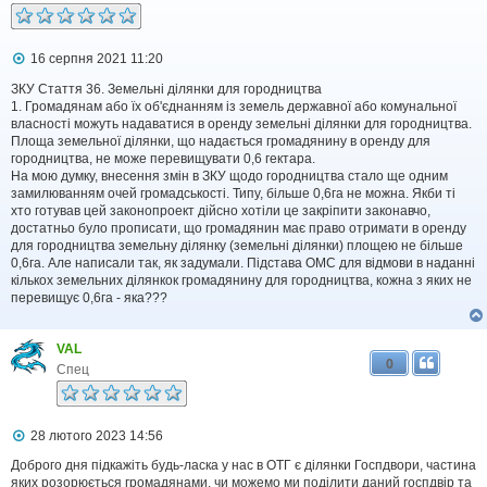
П
16 серпня 2021 11:20
о
в
ЗКУ Стаття 36. Земельні ділянки для городництва
і
1. Громадянам або їх об'єднанням із земель державної або комунальної
д
власності можуть надаватися в оренду земельні ділянки для городництва.
о
Площа земельної ділянки, що надається громадянину в оренду для
м
городництва, не може перевищувати 0,6 гектара.
л
На мою думку, внесення змін в ЗКУ щодо городництва стало ще одним
е
замилюванням очей громадськості. Типу, більше 0,6га не можна. Якби ті
н
н
хто готував цей законопроект дійсно хотіли це закріпити законавчо,
я
достатньо було прописати, що громадянин має право отримати в оренду
для городництва земельну ділянку (земельні ділянки) площею не більше
0,6га. Але написали так, як задумали. Підстава ОМС для відмови в наданні
кількох земельних ділянкок громадянину для городництва, кожна з яких не
перевищує 0,6га - яка???
VAL
0
Спец
П
28 лютого 2023 14:56
о
в
Доброго дня підкажіть будь-ласка у нас в ОТГ є ділянки Госпдвори, частина
і
яких розорюється громадянами, чи можемо ми поділити даний госпдвір та