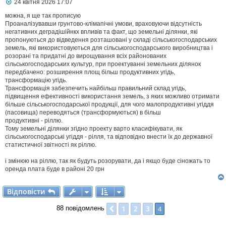
П
24 квітня 2026 17:07
о
в
можна, я ще так прописую
і
Проаналізувавши грунтово-клімапічні умови, враховуючи відсутність
д
негативних деградішійнкх впливів та факт, що земельні ділянки, які
о
пропонуються до відведення розташовані у складі сільськогосподарських
м
земель, які використовуються для сільськогосподарського виробництва і
л
розорані та придатні до вирощування всіх районованих
е
сільськогосподарських культур, при проектуванні земельних ділянок
н
н
передбачено: розширення площ більш продуктивних угідь,
я
трансформацію угідь.
Трансформація забезпечить найбільш правильний склад угідь,
підвищення ефективності використання земель, з яких можливо отримати
більше сільськогосподарської продукції, для чого малопродуктивні угіддя
(пасовища) переводяться (трансформуються) в більш
продуктивні - ріллю.
Тому земельні ділянки згідно проекту варто класифікувати, як
сільськогосподарські угіддя - рілля, та відповідно внести їх до державної
статистичної звітності як ріллю.
і змінюю на ріллю, так як будуть розорувати, да і якщо буде сіножать то
оренда плата буде в районі 20 грн
Відповісти
В
і
д
п
о
в
і
с
т
и
1
2
3
Поперед.
4
88 повідомлень