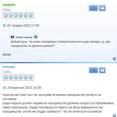
magalon
0
Спец
П
02 травня 2023 17:59
о
в
і
Vitolla
писав:
д
Добрий день. Чи може громадянин отримати рішення щодо оренди з.д. для
о
городництва на декілька ділянок?
м
л
Може.
е
н
н
я
bu4apka
0
Спец
П
29 вересня 2023 14:39
о
в
перечитав тему так і не зрозумів чи можна городництво робити на
і
пасовищі
д
рада надала дозвіл людям на городництво,ділянка в кадастрі сформована
о
інвентаризацією, угіддя пасовища,по факту на місці відведення під
м
городництво -рілля,які угіддя забивати ? бо не хочеться на комісію
л
е