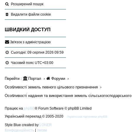
Розширений пошук
Видалити файли cookie
ШВИДКИЙ ДОСТУП
З
в
'
я
з
о
к
з
а
д
м
і
н
і
с
т
р
а
ц
і
є
ю
Сьогодні: 09 серпня 2026 09:59
Часовий пояс
UTC+03:00
Перейти :
Портал
Форуми
Особливості земель певного цільового призначення
Особливості надання та використання земель сільськогосподарського
Працює на
phpBB
® Forum Software © phpBB Limited
Український переклад © 2005-2020
Українська підтримка phpBB
Style Blue created by
LONER
Конфіденційність
|
Умови