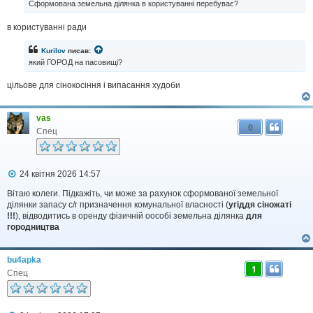
Сформована земельна ділянка в користуванні перебуває?
о
м
в користуванні ради
л
е
н
Kurilov
писав:
н
який ГОРОД на пасовищі?
я
цільове для сінокосіння і випасання худоби
vas
0
Спец
П
24 квітня 2026 14:57
о
в
Вітаю колеги. Підкажіть, чи може за рахунок сформованої земельної
і
ділянки запасу с/г призначення комунальної власності (
угіддя сіножаті
д
!!!
), відводитись в оренду фізичній оособі земельна ділянка
для
о
городництва
м
л
е
bu4apka
н
1
н
Спец
я