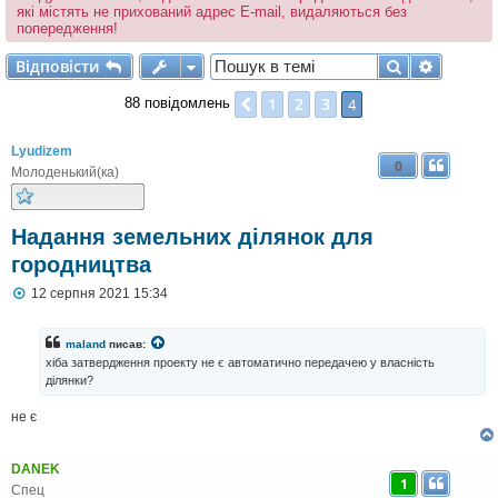
які містять не прихований адрес E-mail, видаляються без
попередження!
Відповісти
Пошук
Розшир
В
і
д
п
о
в
і
с
т
и
1
2
3
Поперед.
4
88 повідомлень
Lyudizem
0
Молоденький(ка)
Надання земельних ділянок для
городництва
П
12 серпня 2021 15:34
о
в
і
maland
писав:
д
хіба затвердження проекту не є автоматично передачею у власність
о
ділянки?
м
л
не є
е
н
н
я
DANEK
1
Спец