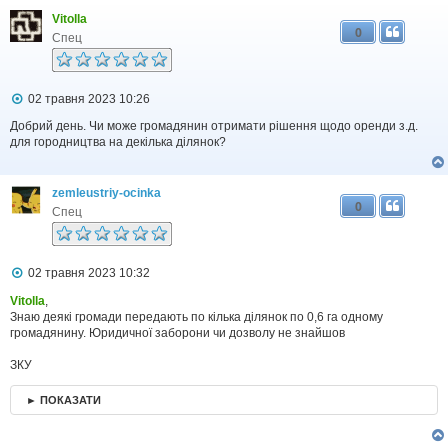
н
я
Vitolla
0
Спец
П
02 травня 2023 10:26
о
в
Добрий день. Чи може громадянин отримати рішення щодо оренди з.д.
і
для городництва на декілька ділянок?
д
о
м
zemleustriy-ocinka
л
0
е
Спец
н
н
я
П
02 травня 2023 10:32
о
в
Vitolla
,
і
Знаю деякі громади передають по кілька ділянок по 0,6 га одному
д
громадянину. Юридичної заборони чи дозволу не знайшов
о
м
ЗКУ
л
е
н
► ПОКАЗАТИ
н
я