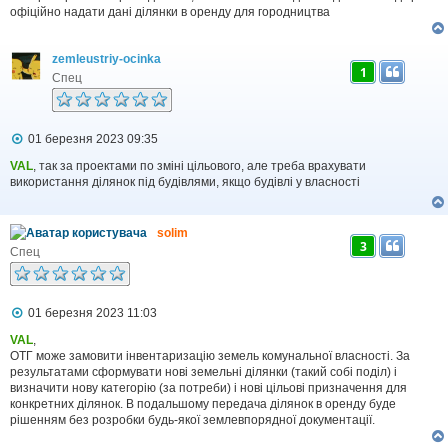
д
офіційно надати дані ділянки в оренду для городництва
о
м
л
zemleustriy-ocinka
е
1
н
Спец
н
я
П
01 березня 2023 09:35
о
в
VAL
, так за проектами по зміні цільового, але треба врахувати
і
використання ділянок під будівлями, якщо будівлі у власності
д
о
м
solim
л
3
е
Спец
н
н
я
П
01 березня 2023 11:03
о
в
VAL
,
і
ОТГ може замовити інвентаризацію земель комунальної власності. За
д
результатами сформувати нові земельні ділянки (такий собі поділ) і
о
визначити нову категорію (за потреби) і нові цільові призначення для
м
конкретних ділянок. В подальшому передача ділянок в оренду буде
л
рішенням без розробки будь-якої землевпорядної документації.
е
н