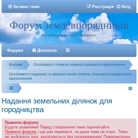
Активні теми
Р
е
є
с
т
р
а
ц
і
я
Вхід
Форум землевпорядників
Реєстрація
Для землевпорядників, і зацікавлених
Форуми
Допомога
Форуми
Особливості земель певного цільового призначення
Особливості надання та використання земель сільськогосподарського
призначення
Надання земельних ділянок для
городництва
Правила форуму
Будьте уважними! Перед створенням теми перечитайте
Правила форуму
і ще раз перевірте, чи дана тема не існує. Теми,
які дублюють інші, видаляються без попередження! Повідомлення,