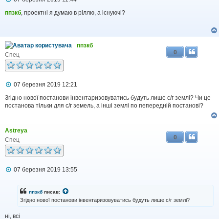
о
в
ппзкб
, проектні я думаю в ріллю, а існуючі?
і
д
о
м
ппзкб
л
0
е
Спец
н
н
я
П
07 березня 2019 12:21
о
в
Згідно нової постанови інвентаризовуватись будуть лише с/г землі? Чи це
і
постанова тільки для с/г земель, а інші землі по пепередній постанові?
д
о
м
Astreya
л
0
е
Спец
н
н
я
П
07 березня 2019 13:55
о
в
і
ппзкб
писав:
д
Згідно нової постанови інвентаризовуватись будуть лише с/г землі?
о
м
ні, всі
л