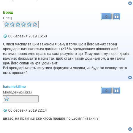
Борщ
0
Спец
П
06 березня 2019 16:50
о
в
Смисл масиву за цим законом я бачу в тому, що в його межах серед
і
орендарів визначається домінант (>75% орендованих ділянок) який
д
матиме переважне право на самі розумієте що. Тому кожному з орендарів
о
важливо формувати масив так, щоб стати таким домінантом, а не таким
м
щоб його совав на краї домінант.
л
Всі орендарі мають кинутися формувати масиви, чи буде за основу взято
е
якісь проекти?
н
н
я
hatemekillme
0
Молоденький(ка)
П
06 березня 2019 22:14
о
в
цікаво, на практиці вже хтось працює по цьому питанні ?
і
д
о