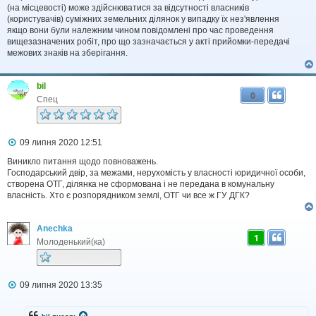
(на місцевості) може здійснюватися за відсутності власників
(користувачів) суміжних земельних ділянок у випадку їх нез'явлення
якщо вони були належним чином повідомлені про час проведення
вищезазначених робіт, про що зазначається у акті прийомки-передачі
межових знаків на зберігання.
bil
0
Спец
П
09 липня 2020 12:51
о
в
Виникло питання щодо повноважень.
і
Господарський двір, за межами, нерухомість у власності юридичної особи,
д
створена ОТГ, ділянка не сформована і не передана в комунальну
о
власність. Хто є розпорядником землі, ОТГ чи все ж ГУ ДГК?
м
л
е
Anechka
н
1
н
Молоденький(ка)
я
П
09 липня 2020 13:35
о
в
і