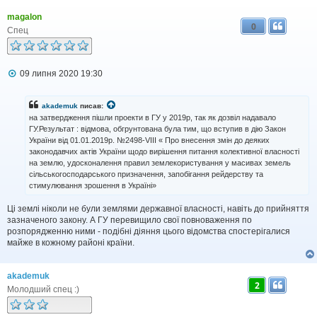
magalon
0
Спец
П
09 липня 2020 19:30
о
в
і
akademuk
писав:
д
на затвердження пішли проекти в ГУ у 2019р, так як дозвіл надавало
о
ГУ.Результат : відмова, обгрунтована була тим, що вступив в дію Закон
м
України від 01.01.2019р. №2498-VIII « Про внесення змін до деяких
л
законодавчих актів України щодо вирішення питання колективної власності
е
н
на землю, удосконалення правил землекористування у масивах земель
н
сільськогосподарського призначення, запобігання рейдерству та
я
стимулювання зрошення в Україні»
Ці землі ніколи не були землями державної власності, навіть до прийняття
зазначеного закону. А ГУ перевищило свої повноваження по
розпорядженню ними - подібні діяння цього відомства спостерігалися
майже в кожному районі країни.
akademuk
2
Молодший спец :)