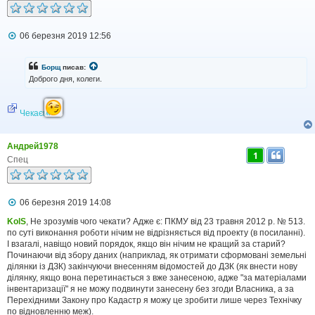
П
06 березня 2019 12:56
о
в
і
Борщ
писав:
д
Доброго дня, колеги.
о
м
л
Чекаємо
е
н
н
я
Андрей1978
1
Спец
П
06 березня 2019 14:08
о
в
KolS
, Не зрозумів чого чекати? Адже є: ПКМУ від 23 травня 2012 р. № 513.
і
по суті виконання роботи нічим не відрізняється від проекту (в посиланні).
д
І взагалі, навіщо новий порядок, якщо він нічим не кращий за старий?
о
Починаючи від збору даних (наприклад, як отримати сформовані земельні
м
ділянки із ДЗК) закінчуючи внесенням відомостей до ДЗК (як внести нову
л
ділянку, якщо вона перетинається з вже занесеною, адже "за матеріалами
е
інвентаризації" я не можу подвинути занесену без згоди Власника, а за
н
н
Перехідними Закону про Кадастр я можу це зробити лише через Технічку
я
по відновленню меж).