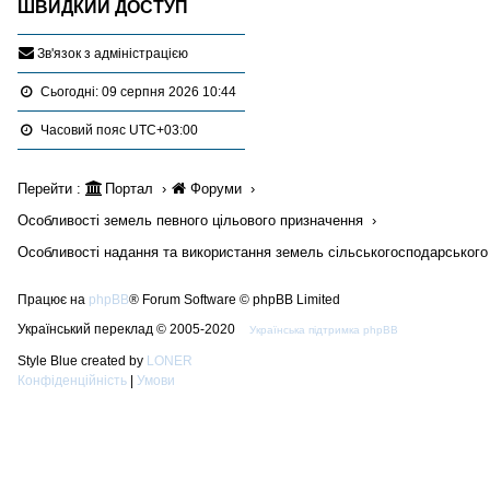
ШВИДКИЙ ДОСТУП
З
в
'
я
з
о
к
з
а
д
м
і
н
і
с
т
р
а
ц
і
є
ю
Сьогодні: 09 серпня 2026 10:44
Часовий пояс
UTC+03:00
Перейти :
Портал
Форуми
Особливості земель певного цільового призначення
Особливості надання та використання земель сільськогосподарського
Працює на
phpBB
® Forum Software © phpBB Limited
Український переклад © 2005-2020
Українська підтримка phpBB
Style Blue created by
LONER
Конфіденційність
|
Умови