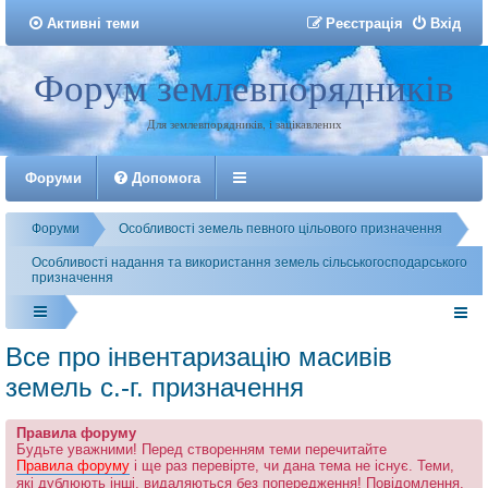
Активні теми
Р
е
є
с
т
р
а
ц
і
я
Вхід
Форум землевпорядників
Реєстрація
Для землевпорядників, і зацікавлених
Форуми
Допомога
Форуми
Особливості земель певного цільового призначення
Особливості надання та використання земель сільськогосподарського
призначення
Все про інвентаризацію масивів
земель с.-г. призначення
Правила форуму
Будьте уважними! Перед створенням теми перечитайте
Правила форуму
і ще раз перевірте, чи дана тема не існує. Теми,
які дублюють інші, видаляються без попередження! Повідомлення,