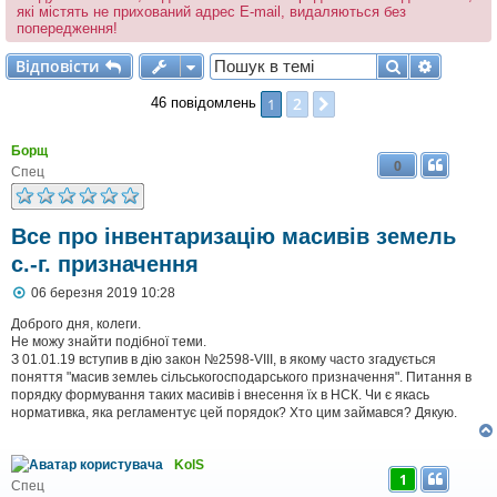
які містять не прихований адрес E-mail, видаляються без
попередження!
Відповісти
Пошук
Розшир
В
і
д
п
о
в
і
с
т
и
2
1
Далі
46 повідомлень
Борщ
0
Спец
Все про інвентаризацію масивів земель
с.-г. призначення
П
06 березня 2019 10:28
о
в
Доброго дня, колеги.
і
Не можу знайти подібної теми.
д
З 01.01.19 вступив в дію закон №2598-VIII, в якому часто згадується
о
поняття "масив землеь сільськогосподарського призначення". Питання в
м
порядку формування таких масивів і внесення їх в НСК. Чи є якась
л
нормативка, яка регламентує цей порядок? Хто цим займався? Дякую.
е
н
н
я
KolS
1
Спец