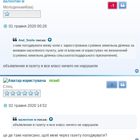
валентин м
-1
Молоденький(ка)
П
01 травня 2020 00:26
о
в
і
And_Smile
писав:
д
з ким погоджувати межу коли є зареєстрована суміжна земельна ділянка за
о
межами населеного пункту, але ні власник ні користувач не визначений
м
(суміжна земельна ділянка сільськогосподарського призначення).
л
е
н
объявление в газету и все класс ничего не нарушили
н
я
ппзкб
0
Спец
П
02 травня 2020 14:52
о
в
і
валентин м
писав:
д
объявление в газету и все класс ничего не нарушили
о
м
це де таке написано, щоб межі через газету погоджувати?
л