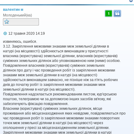
е
н
н
валентин м
я
1
Молоденький(ка)
П
12 травня 2020 14:19
о
в
извиняюсь, ошибся.
і
3.12. Закріплення межовими знаками меж земельної ділянки в
д
натурі (на місцевості) здійснюється виконавцем у присутності
о
власника (користувача) земельної ділянки, власників (користувачів)
м
суміжних земельних ділянок або уповноваженою ним (ними) особою.
л
Повідомлення власників (користувачів) суміжних земельних
е
ділянок про дату і час проведення робіт із закріплення межовими
н
н
знаками меж земельної ділянки в натурі (на місцевості)
я
здійснюється виконавцем завчасно, не пізніше ніж за п'ять робочих
днів до початку робіт із закріплення межовими знаками меж
земельної ділянки в натурі (на місцевості).
Повідомлення надсилається рекомендованим листом, кур'єрською
поштою, телеграмою чи за допомогою інших засобів зв'язку, які
забезпечують фіксацію повідомлення.
Власники (користувачі) суміжних земельних ділянок, місце
проживання або місцезнаходження яких невідоме, повідомляються про
час проведення робіт із закріплення межовими знаками поворотних
точок меж земельної ділянки в натурі (на місцевості) через
оголошення у пресі за місцезнаходженням земельної ділянки.
Закріплення межовими знаками меж земельної ділянки в натурі