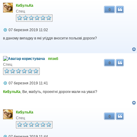
м
Ки$ульКа
л
0
е
Спец
н
н
я
П
07 березня 2019 11:02
о
в
в даному випадку в які угіддя вносити польові дороги?
і
д
о
м
ппзкб
л
0
е
Спец
н
н
я
П
07 березня 2019 11:41
о
в
Ки$ульКа
, Ви, мабуть, проектні дороги мали на увазі?
і
д
о
м
Ки$ульКа
л
0
е
Спец
н
н
я
П
07 березня 2019 11:44