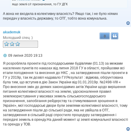
д
ящо землі с/г призначення, то ГУ ДГК
о
м
А вона не входила в колективну власність? Якщо так, і не було ніяких
л
передач у власність державну, то ОТГ, тобто вона комунальна.
е
н
н
я
akademuk
0
Молодший спец :)
П
09 липня 2020 19:13
о
в
Я розробляла проекти під господарськими будівлями (01.13) за межами
і
населених пунктів по наказах від липня 2018 ГУ в області, пройшовки всі
д
етапи погодження та внесення до НКС , на затвердження пішли проекти в
о
ГУ у 2019р, так як дозвіл надавало ГУ.Результат : відмова, обгрунтована
м
була тим, що вступив в дію Закон України від 01.01.2019р. №2498-VIII «
л
Про внесення змін до деяких законодавчих актів України щодо вирішення
е
питання колективної власності на землю, удосконалення правил
н
н
землекористування у масивах земель сільськогосподарського
я
призначення, запобігання рейдерству та стимулювання зрошення в
Україні», мої господарські двори були землями колективної власності, тому
на затвердження пішли до сільської ради, яка не увійшла в ОТГ,
затвердження в сільській раді спростило процедуру затвердження і
передачі земель в оренду.На даний момент ці землі комунальної власності
та оренда у ТОВ.