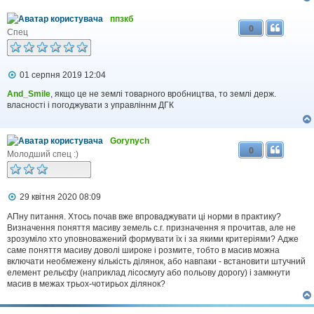
ппзкб
0
Спец
П
01 серпня 2019 12:04
о
в
And_Smile
, якщо це не землі товарного вробництва, то землі держ.
і
власності і погоджувати з управліннм ДГК
д
о
м
Gorynych
л
0
е
Молодший спец :)
н
н
я
П
29 квітня 2020 08:09
о
в
АПну питання. Хтось почав вже впроваджувати ці норми в практику?
і
Визначення поняття масиву земель с.г. призначення я прочитав, але не
д
зрозуміло хто уповноважений формувати їх і за якими критеріями? Адже
о
саме поняття масиву доволі широке і розмите, тобто в масив можна
м
включати необмежену кількість ділянок, або навпаки - встановити штучний
л
елемент рельєфу (наприклад лісосмугу або польову дорогу) і замкнути
е
масив в межах трьох-чотирьох ділянок?
н
н
я