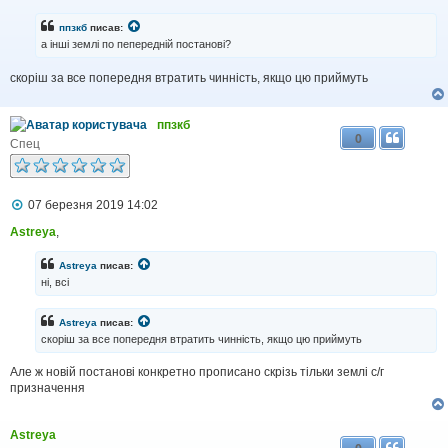
е
н
ппзкб
писав:
н
а інші землі по пепередній постанові?
я
скоріш за все попередня втратить чинність, якщо цю приймуть
ппзкб
0
Спец
П
07 березня 2019 14:02
о
в
Astreya
,
і
д
Astreya
писав:
о
ні, всі
м
л
е
Astreya
писав:
н
скоріш за все попередня втратить чинність, якщо цю приймуть
н
я
Але ж новій постанові конкретно прописано скрізь тільки землі с/г
призначення
Astreya