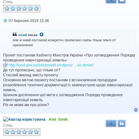
0
Спец
П
07 березня 2019 15:36
о
в
і
ппзкб
писав:
д
Але ж новій постанові конкретно прописано скрізь тільки землі с/г
о
призначення
м
л
Проект постанови Кабінету Міністрів України «Про затвердження Порядку
е
н
проведення інвентаризації земель»
н
http://land.gov.ua/info/proekt-postanov ... sii-zemel/
я
Де тут прописано, що тільки с/г?
Стислий виклад змісту проекту:
Основною метою проекту постанови є встановлення процедури
розроблення технічної документації із землеустрою щодо інвентаризації
земель.
Шляхом досягнення цієї мети є затвердження Порядку проведення
інвентаризації земель.
P/s чи може ми про різне?
And_Smile
0
Спец