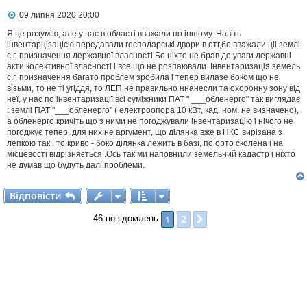
П
09 липня 2020 20:00
о
в
Я це розумію, але у нас в області вважали по іншому. Навіть
і
інвентарцізацією передавали господарські двори в отг,бо вважали ціі землі
д
с.г. призначення державної власності.Бо ніхто не брав до уваги державні
о
акти колективної власності і все що не розпаювали. Інвентаризація земель
м
с.г. призначення багато проблем зробила і тепер вилазе боком що не
л
візьми, то не ті угіддя, то ЛЕП не правильно ннанесли та охоронну зону від
е
неї, у нас по інвентаризації всі суміжники ПАТ " ___обленерго" так виглядає
н
н
: землі ПАТ "___обленерго" ( електроопора 10 кВт, кад. ном. не визначено),
я
а обленерго кричіть що з ними не погоджували інвентаризацію і нічого не
погоджує тепер, для них не аргумент, що ділянка вже в НКС вирізана з
лепкою так , то криво - боко ділянка лежить в базі, по орто сколена і на
місцевості відрізняється .Ось так ми наповнили земельний кадастр і ніхто
не думав що будуть далі проблеми.
Відповісти
В
і
д
п
о
в
і
с
т
и
2
1
Далі
46 повідомлень