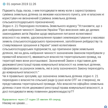
П
01 серпня 2019 11:26
о
в
Підкажіть будь ласка, з ким погоджувати межу коли є зареєстрована
і
суміжна земельна ділянка за межами населеного пункту, але ні власник ні
д
користувач не визначений (суміжна земельна ділянка
о
сільськогосподарського призначення).
м
Згідно п. 21 Перехідних положень Земельного кодексу "Установити, що з
л
дня набрання чинності Законом України "Про внесення змін до деяких
е
законодавчих актів України щодо вирішення питання колективної
н
н
власності на землю, удосконалення правил землекористування у масивах
я
земель сільськогосподарського призначення, запобігання рейдерству та
стимулювання зрошення в Україні" землі колективних
сільськогосподарських підприємств, що припинені (крім земельних
ділянок, які на день набрання чинності зазначеним Законом перебували у
приватній власності), вважаються власністю територіальних громад, на
території яких вони розташовані. Зазначений Закон є підставою для
державної реєстрації права комунальної власності на земельні ділянки,
сформовані за рахунок земель, які в силу зазначеного Закону переходять
до комунальної власності."
Чи я правильно зрозумів, що зазначена земельна ділянка згідно п. 21
перехідних є власністю сільської ради (у разі коли ОТГ не створена), як
представника територіальної громади. Або власністю офіційно земельна
ділянка стане після державної реєстрації права комунальної власності, а
досі погоджувати межу повиннен держгеокадастр??
Відправлено через 17 годин 15 хвилин 49 секунд:
Нікому не цікаво....