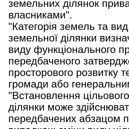
земельних ділянок приват
власниками".
"Категорія земель та ви
земельної ділянки визна
виду функціонального пр
передбаченого затверд
просторового розвитку те
громади або генеральним
"Встановлення цільовог
ділянки може здійснюват
передбачених абзацом пе