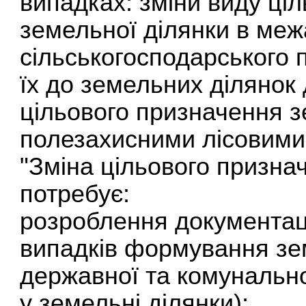
випадках: зміни виду ці
земельної ділянки в меж
сільськогосподарського 
їх до земельних ділянок 
цільового призначення з
полезахисними лісовими
"Зміна цільового призна
потребує:
розроблення документаці
випадків формування зем
державної та комунально
у земельні ділянки);