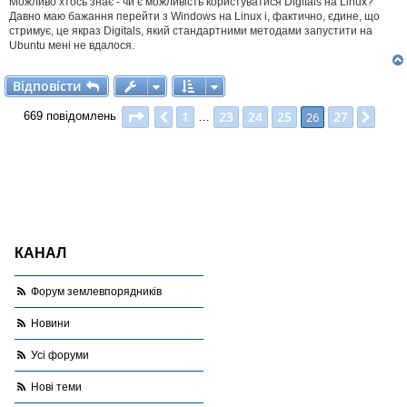
Можливо хтось знає - чи є можливість користуватися Digitals на Linux?
д
Давно маю бажання перейти з Windows на Linux і, фактично, єдине, що
о
стримує, це якраз Digitals, який стандартними методами запустити на
м
Ubuntu мені не вдалося.
л
е
н
Відповісти
В
і
д
п
о
в
і
с
т
и
н
я
Сторінка
26
з
27
1
23
24
25
27
Поперед.
26
Далі
669 повідомлень
…
КАНАЛ
Форум землевпорядників
Новини
Усі форуми
Нові теми