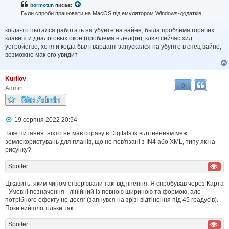
і
bormotun
писав:
д
Були спроби працювати на MacOS під емулятором Windows-додатків,
о
м
когда-то пытался работать на убунте на вайне, была проблема горячих
л
клавиш и диалоговых окон (проблема в делфи), ключ сейчас хид
е
н
устройство, хотя и когда был гвардант запускался на убунте в спец вайне,
н
возможно мак его увидит
я
Kurilov
0
Admin
П
19 серпня 2022 20:54
о
в
Таке питання: ніхто не мав справу в Digitals із відтіненням меж
і
землекористувань для планів, що не пов'язані з IN4 або XML, типу як на
д
рисунку?
о
м
Spoiler
л
е
н
Цікавить, яким чином створювали такі відтінення. Я спробував через Карта
н
- Умовні позначення - лінійний із певною шириною та формою, але
я
потрібного ефекту не досяг (запнувся на зрізі відтінення під 45 градусів).
Поки вийшло тільки так.
Spoiler