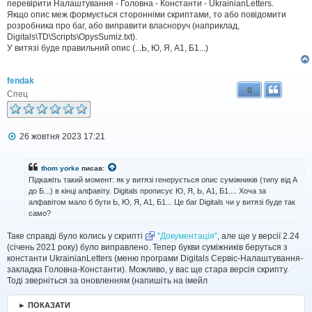
н
перевірити Налаштування - Головна - Константи - UkrainianLetters.
н
Якщо опис меж формується сторонніми скриптами, то або повідомити
я
розробника про баг, або виправити власноруч (наприклад,
Digitals\TD\Scripts\OpysSumiz.txt).
У витязі буде правильний опис (...Ь, Ю, Я, А1, Б1...)
fendak
0
Спец
П
26 жовтня 2023 17:21
о
в
і
thom yorke
писав:
д
Підкажіть такий момент: як у витязі генерується опис суміжників (типу від А
о
до Б...) в кінці алфавіту. Digitals прописує Ю, Я, Ь, А1, Б1.... Хоча за
м
алфавітом мало б бути Ь, Ю, Я, А1, Б1... Це баг Digitals чи у витязі буде так
л
само?
е
н
н
Таке справді було колись у скрипті
"Документація"
, але ще у версії 2.24
я
(січень 2021 року) було виправлено. Тепер букви суміжників беруться з
константи UkrainianLetters (меню програми Digitals Сервіс-Налаштування-
закладка Головна-Константи). Можливо, у вас ще стара версія скрипту.
Тоді зверніться за оновленням (напишіть на імейл
► ПОКАЗАТИ