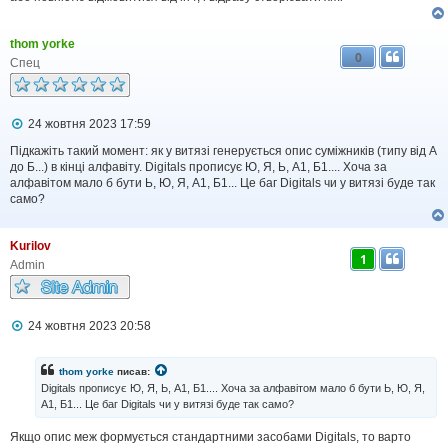
н
н
я
thom yorke
0
Спец
П
24 жовтня 2023 17:59
о
в
Підкажіть такий момент: як у витязі генерується опис суміжників (типу від А
і
до Б...) в кінці алфавіту. Digitals прописує Ю, Я, Ь, А1, Б1.... Хоча за
д
алфавітом мало б бути Ь, Ю, Я, А1, Б1... Це баг Digitals чи у витязі буде так
о
само?
м
л
е
Kurilov
н
1
н
Admin
я
П
24 жовтня 2023 20:58
о
в
і
thom yorke
писав:
д
Digitals прописує Ю, Я, Ь, А1, Б1.... Хоча за алфавітом мало б бути Ь, Ю, Я,
о
А1, Б1... Це баг Digitals чи у витязі буде так само?
м
л
Якщо опис меж формується стандартними засобами Digitals, то варто
е