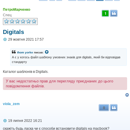
ПетроМарченко
1
Спец
Digitals
П
29 жовтня 2021 17:57
о
в
і
thom yorke
писав:
д
А є у когось файл шаблону умовних знаків для digitals, який би відповідав
о
стандарту
м
л
Каталог шаблонів в Digitals.
е
н
н
У вас недостатньо прав для перегляду приєднаних до цього
я
повідомлення файлів.
viola_zem
0
П
19 липня 2022 16:21
о
в
скажіть будь ласка чи є способи встановити digitals на macbook?