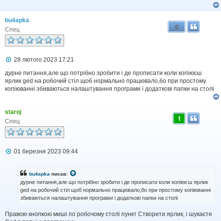
bu4apka
0
Спец
П
28 лютого 2023 17:21
о
в
дурне питання,але що потрібно зробити і де прописати коли копіюєш
і
ярлик ged на робочий стіл щоб нормально працювало,бо при простому
д
копіюванні збиваються налаштування програми і додаткові папки на столі
о
м
л
staroj
е
1
н
Спец
н
я
П
01 березня 2023 09:44
о
в
і
bu4apka
писав:
д
дурне питання,але що потрібно зробити і де прописати коли копіюєш ярлик
о
ged на робочий стіл щоб нормально працювало,бо при простому копіюванні
м
збиваються налаштування програми і додаткові папки на столі
л
е
н
Правою кнопкою миші по робочому столі пункт Створити ярлик, і шукаєте
н