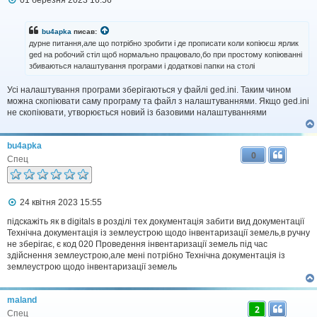
о
в
і
bu4apka
писав:
д
дурне питання,але що потрібно зробити і де прописати коли копіюєш ярлик
о
ged на робочий стіл щоб нормально працювало,бо при простому копіюванні
м
збиваються налаштування програми і додаткові папки на столі
л
е
н
Усі налаштування програми зберігаються у файлі ged.ini. Таким чином
н
можна скопіювати саму програму та файл з налаштуваннями. Якщо ged.ini
я
не скопіювати, утворюється новий із базовими налаштуваннями
bu4apka
0
Спец
П
24 квітня 2023 15:55
о
в
підскажіть як в digitals в розділі тех документація забити вид документації
і
Технічна документація із землеустрою щодо інвентаризації земель,в ручну
д
не зберігає, є код 020 Проведення інвентаризації земель під час
о
здійснення землеустрою,але мені потрібно Технічна документація із
м
землеустрою щодо інвентаризації земель
л
е
н
maland
н
2
я
Спец