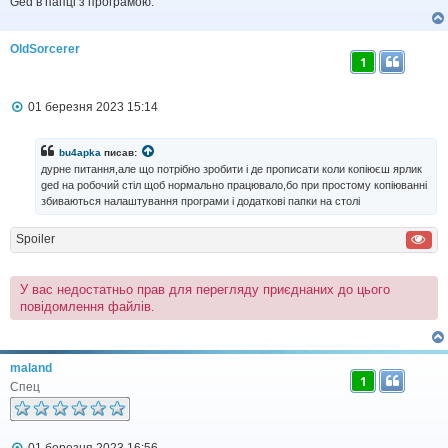
Ged в папці з програмою.
я
OldSorcerer
1
П
01 березня 2023 15:14
о
в
і
bu4apka
писав:
д
дурне питання,але що потрібно зробити і де прописати коли копіюєш ярлик
о
ged на робочий стіл щоб нормально працювало,бо при простому копіюванні
м
збиваються налаштування програми і додаткові папки на столі
л
е
н
Spoiler
н
я
У вас недостатньо прав для перегляду приєднаних до цього
повідомлення файлів.
maland
1
Спец
П
01 березня 2023 16:56