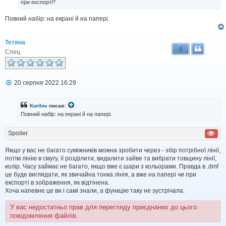
при експорті?
м
л
Повний набір: на екрані й на папері.
е
н
н
я
Тетяна
0
Спец
П
20 серпня 2022 16:29
о
в
і
Kurilov
писав:
д
Повний набір: на екрані й на папері.
о
м
л
Spoiler
е
н
Якщо у вас не багато суміжників можна зробити через - збір потрібної лінії,
н
потім лінію в смугу, її розділити, видалити зайве та вибрати товщину лінії,
я
колір. Часу займає не багато, якщо вже є шари з кольорами. Правда в .dmf
це буде виглядати, як звичайна тонка лінія, а вже на папері чи при
експорті в зображення, як відтінена.
Хоча напевне це ви і самі знали, а функцію таку не зустрічала.
У вас недостатньо прав для перегляду приєднаних до цього
повідомлення файлів.