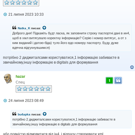
П
21 липня 2023 10:33
о
в
і
Natka_K
писав:
д
Доброго дня! Підкажіть будт ласка, як заповнити строку паспортні дані в ин4,
о
щоб в хмл витягувало коректну інформацію? Серію і номер витягує, а от з
м
ким виданий і датою-біда) туло його вдо номеру паспорту. Буду дуже
л
вдячна відгукнувшимся)
е
н
н
потрібно 2 диджиталсами користуватися,1 інформацію забиваєте в
я
звичайному,іншу інформацію в digitals для формування
hazar
1
Спец
П
24 липня 2023 08:49
о
в
і
bu4apka
писав:
д
потрібно 2 диджиталсами користуватися,1 інформацію забиваєте в
о
звичайному,іншу інформацію в digitals для формування
м
л
або повністю відмовитися від ін4, і відразу створювати хml
е