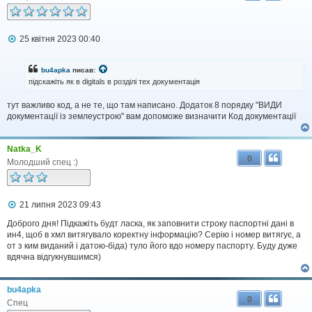
П
25 квітня 2023 00:40
о
в
і
bu4apka
писав:
д
підскажіть як в digitals в розділі тех документація
о
м
тут важливо код, а не те, що там написано. Додаток 8 порядку "ВИДИ
л
документації із землеустрою" вам допоможе визначити Код документації
е
н
н
я
Natka_K
0
Молодший спец :)
П
21 липня 2023 09:43
о
в
Доброго дня! Підкажіть будт ласка, як заповнити строку паспортні дані в
і
ин4, щоб в хмл витягувало коректну інформацію? Серію і номер витягує, а
д
от з ким виданий і датою-біда) туло його вдо номеру паспорту. Буду дуже
о
вдячна відгукнувшимся)
м
л
е
bu4apka
н
0
н
Спец
я