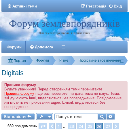
Активні теми
Р
е
є
с
т
р
а
ц
і
я
Вхід
Форум землевпорядників
Реєстрація
Для землевпорядників, і зацікавлених
Форуми
Допомога
Форуми
Різне
Програмне забезпечення
Портал
Digitals
Правила форуму
Будьте уважними! Перед створенням теми перечитайте
Правила форуму
і ще раз перевірте, чи дана тема не існує. Теми,
які дублюють інші, видаляються без попередження! Повідомлення,
які містять не прихований адрес E-mail, видаляються без
попередження!
Відповісти
Пошук
Розшир
В
і
д
п
о
в
і
с
т
и
Сторінка
26
з
27
1
23
24
25
27
Поперед.
26
Далі
669 повідомлень
…