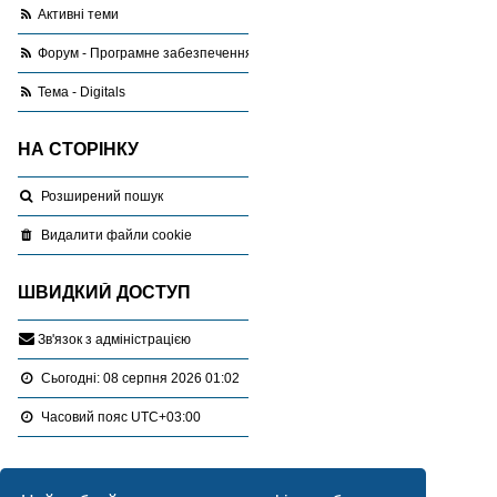
Активні теми
Форум - Програмне забезпечення
Тема - Digitals
НА СТОРІНКУ
Розширений пошук
Видалити файли cookie
ШВИДКИЙ ДОСТУП
З
в
'
я
з
о
к
з
а
д
м
і
н
і
с
т
р
а
ц
і
є
ю
Сьогодні: 08 серпня 2026 01:02
Часовий пояс
UTC+03:00
Перейти :
Портал
Форуми
Різне