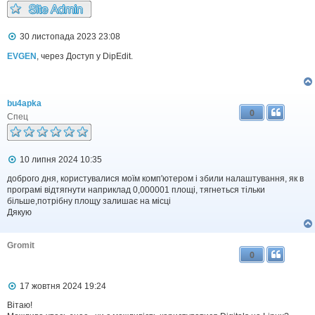
н
н
я
П
30 листопада 2023 23:08
о
в
EVGEN
, через Доступ у DipEdit.
і
д
о
м
bu4apka
л
0
е
Спец
н
н
я
П
10 липня 2024 10:35
о
в
доброго дня, користувалися моїм комп'ютером і збили налаштування, як в
і
програмі відтягнути наприклад 0,000001 площі, тягнеться тільки
д
більше,потрібну площу залишає на місці
о
Дякую
м
л
е
Gromit
н
0
н
я
П
17 жовтня 2024 19:24
о
в
Вітаю!
і