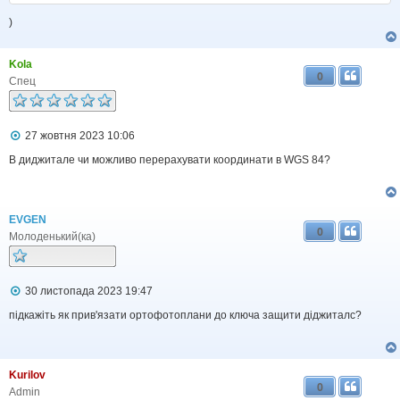
)
Kola
0
Спец
П
27 жовтня 2023 10:06
о
в
В диджитале чи можливо перерахувати координати в WGS 84?
і
д
о
м
EVGEN
л
0
е
Молоденький(ка)
н
н
я
П
30 листопада 2023 19:47
о
в
підкажіть як прив'язати ортофотоплани до ключа защити діджиталс?
і
д
о
м
Kurilov
л
0
е
Admin