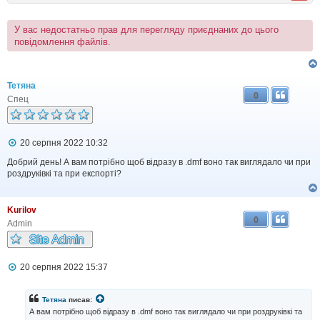
У вас недостатньо прав для перегляду приєднаних до цього
повідомлення файлів.
Тетяна
0
Спец
П
20 серпня 2022 10:32
о
в
Добрий день! А вам потрібно щоб відразу в .dmf воно так виглядало чи при
і
роздруківкі та при експорті?
д
о
м
Kurilov
л
0
е
Admin
н
н
я
П
20 серпня 2022 15:37
о
в
і
Тетяна
писав:
д
А вам потрібно щоб відразу в .dmf воно так виглядало чи при роздруківкі та
о