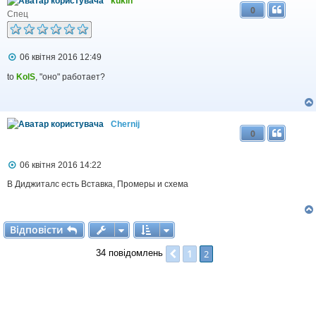
kukin
0
Спец
П
06 квітня 2016 12:49
о
в
to
KolS
, "оно" работает?
і
д
о
м
Chernij
л
0
е
н
н
П
06 квітня 2016 14:22
я
о
в
В Диджиталс есть Вставка, Промеры и схема
і
д
о
м
Відповісти
В
і
д
п
о
в
і
с
т
и
л
е
1
Поперед.
2
34 повідомлень
н
н
я