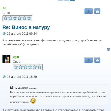
All
0
Спец
Re: Винос в натуру
П
16 лютого 2011 09:24
о
в
К сожалению все опять неофициально, это дает повод для "законного
і
теребования" (или денег)....
д
о
м
ugin
л
0
е
Спец
н
н
я
П
16 лютого 2011 15:29
о
в
і
dexter3000 писав:
д
Госкомзем сам неофициально признает, что исполнение требований этого
о
нормативно-правового акта в настоящее время невозможно и, фактически,
м
л
необязательно.
е
н
А с пустыми участками что делать? По старому нельзя, по-новому тоже...