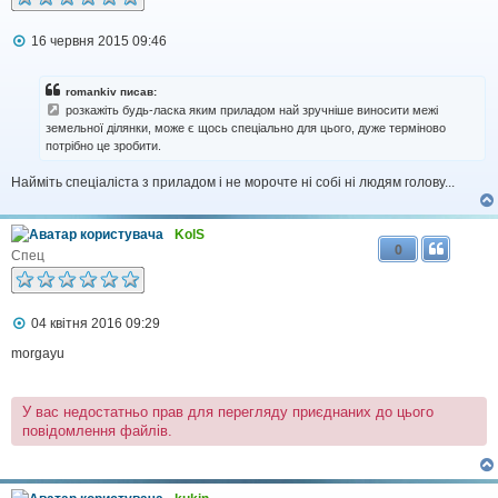
я
П
16 червня 2015 09:46
о
в
і
romankiv писав:
д
розкажіть будь-ласка яким приладом най зручніше виносити межі
о
земельної ділянки, може є щось спеціально для цього, дуже терміново
м
потрібно це зробити.
л
е
н
Найміть спеціаліста з приладом і не морочте ні собі ні людям голову...
н
я
KolS
0
Спец
П
04 квітня 2016 09:29
о
в
morgayu
і
д
о
У вас недостатньо прав для перегляду приєднаних до цього
м
повідомлення файлів.
л
е
н
н
я