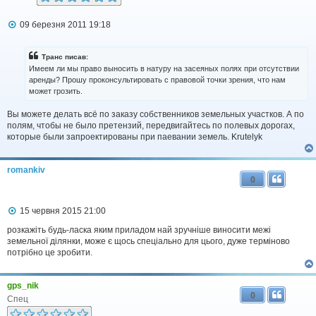
П
09 березня 2011 19:18
о
в
і
Транс писав:
д
Имеем ли мы право выносить в натуру на засеяных полях при отсутствии
о
аренды? Прошу проконсультировать с правовой точки зрения, что нам
м
может грозить.
л
е
н
Вы можете делать всё по заказу собственников земельных участков. А по
н
полям, чтобы не было претензий, передвигайтесь по полевых дорогах,
я
которые были запроектированы при паевании земель. Krutelyk
romankiv
0
П
15 червня 2015 21:00
о
в
розкажіть будь-ласка яким приладом най зручніше виносити межі
і
земельної ділянки, може є щось спеціально для цього, дуже терміново
д
потрібно це зробити.
о
м
л
gps_nik
е
0
н
Спец
н