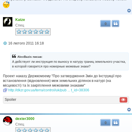
н
я
Katze
0
Спец
П
16 лютого 2011 16:18
о
в
і
AlexBazis писав:
д
А действует ли инструкция по выносу в натуру границ земельного участка,
о
в которой говорится про номерные межевые знаки?
м
л
Проект наказу Держкомзему "Про затвердження Змін до Інструкції про
е
н
встановлення (відновлення) меж земельних ділянок в натурі (на
н
місцевості) та їх закріплення межовими знаками"
я
http://dkzr.gov.ua/terra/control/uk/pub ... t_id=38306
Spoiler
dexter3000
0
Спец