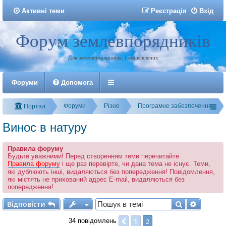
Активні теми
Р
е
є
с
т
р
а
ц
і
я
Вхід
Форум землевпорядників
Реєстрація
Для землевпорядників, і зацікавлених
Форуми
Допомога
Форуми
Різне
Програмне забезпечення
Портал
Винос в натуру
Правила форуму
Будьте уважними! Перед створенням теми перечитайте
Правила форуму
і ще раз перевірте, чи дана тема не існує. Теми,
які дублюють інші, видаляються без попередження! Повідомлення,
які містять не прихований адрес E-mail, видаляються без
попередження!
Відповісти
Пошук
Розшир
В
і
д
п
о
в
і
с
т
и
1
Поперед.
2
34 повідомлень