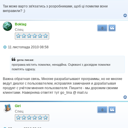
л
Так може варто зв'язатись з розробниками, щоб ці помилки вони
е
н
виправили? ;)
н
я
Boklag
0
Спец
П
11 листопада 2010 08:58
о
в
і
gena писав:
д
програма містить помилки, ненадійна. Оціювачі з досвідом помилки
о
помітять одразу.
м
л
Важна обратная связь. Многие разрабатывают программы, но не многие
е
н
ведут диалог с пользователем, исправляя замечания и дорабатывая
н
продукт с учётом мнения пользователя. Пишите - мы дорожим своими
я
клиентами. Наверняка ответят тут go_lina @ mail.ru
Girl
0
Спец