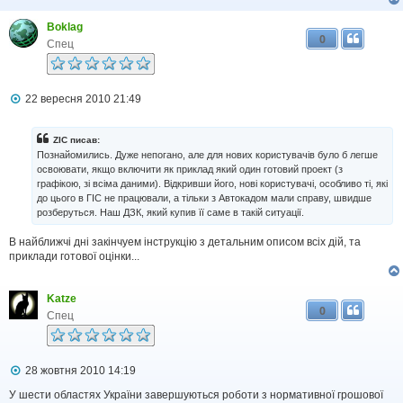
е
н
Boklag
н
0
я
Спец
П
22 вересня 2010 21:49
о
в
і
ZIC писав:
д
Познайомились. Дуже непогано, але для нових користувачів було б легше
о
освоювати, якщо включити як приклад який один готовий проект (з
м
графікою, зі всіма даними). Відкривши його, нові користувачі, особливо ті, які
л
до цього в ГІС не працювали, а тільки з Автокадом мали справу, швидше
е
н
розберуться. Наш ДЗК, який купив її саме в такій ситуації.
н
я
В найближчі дні закінчуем інструкцію з детальним описом всіх дій, та
приклади готової оцінки...
Katze
0
Спец
П
28 жовтня 2010 14:19
о
в
У шести областях України завершуються роботи з нормативної грошової