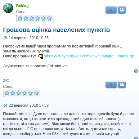
Boklag
0
Спец
Грошова оцінка населених пунктів
П
14 вересня 2010 10:36
о
в
Пропонуємо вашій увазі программу по нормативній грошовій оцінці
і
земель населених пунктів.
д
Опис програми тут:
http://www.synergy-gis.com/download/gro ... isanie.zip
о
...
м
Зауваження та пропозиції вітаються
л
е
н
ZIC
н
0
я
Спец
П
22 вересня 2010 17:59
о
в
Познайомились. Дуже непогано, але для нових користувачів було б легше
і
освоювати, якщо включити як приклад який один готовий проект (з
д
графікою, зі всіма даними). Відкривши його, нові користувачі, особливо ті,
о
які до цього в ГІС не працювали, а тільки з Автокадом мали справу,
м
швидше розберуться. Наш ДЗК, який купив її саме в такій ситуації.
л