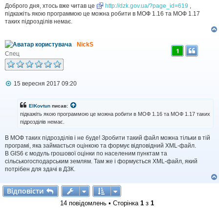
в
Доброго дня, хтось вже читав це
http://dzk.gov.ua/?page_id=619
,
і
підкажіть якою программою це можна робити в МОФ 1.16 та МОФ 1.17
д
таких підрозділів немає.
о
м
л
NickS
е
1
н
Спец
н
я
П
15 вересня 2017 09:20
о
в
і
EIKovtun
писав:
д
підкажіть якою программою це можна робити в МОФ 1.16 та МОФ 1.17 таких
о
підрозділів немає.
м
л
В МОФ таких підрозділів і не буде! Зробити такий файл можна тільки в тій
е
н
програмі, яка займається оцінкою та формує відповідний XML-файл.
н
В GIS6 є модуль грошової оцінки по населеним пунктам та
я
сільськогосподарським землям. Там же і формується XML-файл, який
потрібен для здачі в ДЗК.
Відповісти
В
і
д
п
о
в
і
с
т
и
14 повідомлень • Сторінка
1
з
1