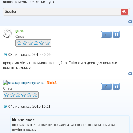
і
оцінки земель населених пунктів
д
о
Spoiler
м
л
е
н
н
gena
0
я
Спец
П
03 листопада 2010 20:09
о
в
програма містить помилки, ненадійна. Оціювачі з досвідом помилки
і
помітять одразу.
д
о
м
NickS
л
0
е
Спец
н
н
я
П
04 листопада 2010 10:11
о
в
і
gena писав:
д
програма містить помилки, ненадійна. Оціювачі з досвідом помилки
о
помітять одразу.
м