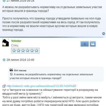
П
27 липня 2016 09:18
о
в
А можна ли разрабатывать нормативку на отдельные земельные участки
і
которые вошли в границы города?
д
о
Просто получилось что границу города утвердили буквально на пол года
м
позже после разработаной нормативки на весь город. И так получилось
л
что в нормативку не вошли некоторые кусочки которые вошли в новую
е
границу города.
н
н
я
Volodar
0
Спец
П
28 липня 2016 10:40
о
в
і
Girl писав:
д
А можна ли разрабатывать нормативку на отдельные земельные
о
участки которые вошли в границы города?
м
л
http://zakon2.rada.gov.ua/laws/show/213-95-%D0%BF
е
н
тут є "витрати на освоєння та облаштування території в розрахунку на
н
квадратний метр (у гривнях);"
я
Тобто у разі зміни меж міста мабуть і змінюються ці витрати, таким чином
на мою думку потрібно робити перерахунок всієї НГО. Але цього робити
ніхто не буде, життя йде, і НГО тих територій які вже включені потрібне