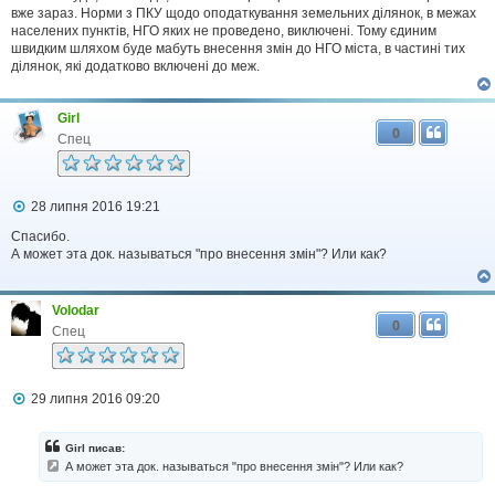
вже зараз. Норми з ПКУ щодо оподаткування земельних ділянок, в межах
населених пунктів, НГО яких не проведено, виключені. Тому єдиним
швидким шляхом буде мабуть внесення змін до НГО міста, в частині тих
ділянок, які додатково включені до меж.
Girl
0
Спец
П
28 липня 2016 19:21
о
в
Спасибо.
і
А может эта док. называться "про внесення змін"? Или как?
д
о
м
Volodar
л
0
е
Спец
н
н
я
П
29 липня 2016 09:20
о
в
і
Girl писав:
д
А может эта док. называться "про внесення змін"? Или как?
о
м