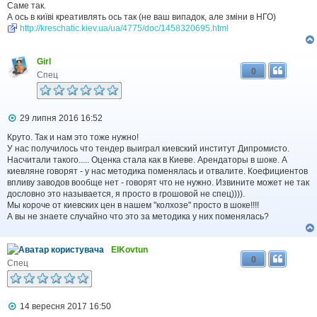
Саме так.
л
А ось в київі креативлять ось так (не ваш випадок, але зміни в НГО)
е
н
http://kreschatic.kiev.ua/ua/4775/doc/1458320695.html
н
я
Girl
0
Спец
П
29 липня 2016 16:52
о
в
Круто. Так и нам это тоже нужно!
і
У нас получилось что тендер выиграл киевский институт Дипромисто.
д
Насчитали такого..... Оценка стала как в Киеве. Арендаторы в шоке. А
о
киевляне говорят - у нас методика поменялась и отвалите. Коефициентов
м
впливу заводов вообще нет - говорят что не нужно. Извините может не так
л
дословно это называется, я просто в грошовой не спец)))).
е
Мы короче от киевских цен в нашем "колхозе" просто в шоке!!!!
н
н
А вы не знаете случайно что это за методика у них поменялась?
я
EIKovtun
0
Спец
П
14 вересня 2017 16:50
о