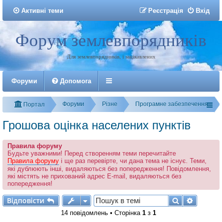
Активні теми
Р
е
є
с
т
р
а
ц
і
я
Вхід
Форум землевпорядників
Реєстрація
Для землевпорядників, і зацікавлених
Форуми
Допомога
Форуми
Різне
Програмне забезпечення
Портал
Грошова оцінка населених пунктів
Правила форуму
Будьте уважними! Перед створенням теми перечитайте
Правила форуму
і ще раз перевірте, чи дана тема не існує. Теми,
які дублюють інші, видаляються без попередження! Повідомлення,
які містять не прихований адрес E-mail, видаляються без
попередження!
Відповісти
Пошук
Розшир
В
і
д
п
о
в
і
с
т
и
14 повідомлень • Сторінка
1
з
1