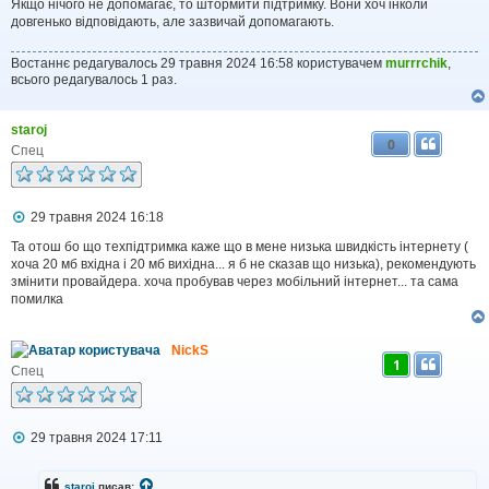
н
Якщо нічого не допомагає, то штормити підтримку. Вони хоч інколи
н
довгенько відповідають, але зазвичай допомагають.
я
Востаннє редагувалось 29 травня 2024 16:58 користувачем
murrrchik
,
всього редагувалось 1 раз.
staroj
0
Спец
П
29 травня 2024 16:18
о
в
Та отош бо що техпідтримка каже що в мене низька швидкість інтернету (
і
хоча 20 мб вхідна і 20 мб вихідна... я б не сказав що низька), рекомендують
д
змінити провайдера. хоча пробував через мобільний інтернет... та сама
о
помилка
м
л
е
NickS
н
1
н
Спец
я
П
29 травня 2024 17:11
о
в
і
staroj
писав: