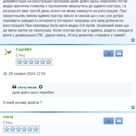
і
документацій на реєстрацію програма дуже довго щось оюробляє потім
д
видає критичну помилку з проханням звернутись до адміністратора, і в
о
результаті вже третій день нічого не можу закинути на реєстрацію. При
м
зворотньому звязку адміністратор звісно ж сказав що у нас усе добре
л
перевірте швидкість інтернету (інтернет загружає усе крім ділянок на
е
реєстрацію).При перевірці балу капчі видає 0,9 балів. Знайомий каже що
н
н
це мене капча не пропускає. Коли спитав про це у адміна, радять закидати
я
вночі з домашнього ПК.. дурня якась. Хтось можлтво стикався з таким?
Сергiй64
0
Спец
П
29 травня 2024 12:55
о
в
і
staroj
писав:
д
дуже довго щось оюробляє
о
м
А який розмір файла ?
л
е
н
н
staroj
я
0
Спец