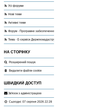
Усі форуми
Нові теми
Активні теми
Форум - Програмне забезпечення
Тема - Е-сервіси Держгеокадастру для землевпорядників: всі питання ф
НА СТОРІНКУ
Розширений пошук
Видалити файли cookie
ШВИДКИЙ ДОСТУП
З
в
'
я
з
о
к
з
а
д
м
і
н
і
с
т
р
а
ц
і
є
ю
Сьогодні: 07 серпня 2026 22:28