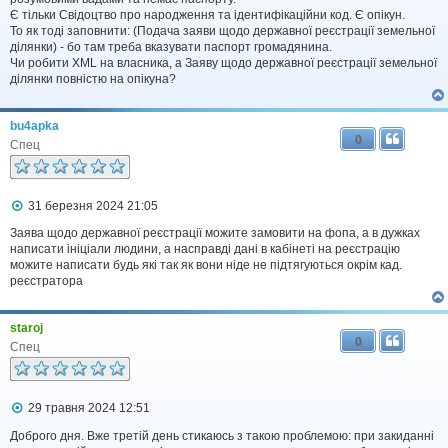
д
Є тільки Свідоцтво про народження та ідентифікаційни код. Є опікун.
о
То як тоді заповнити: (Подача заяви щодо державної реєстрації земельної
м
ділянки) - бо там треба вказувати паспорт громадянина.
л
Чи робити XML на власника, а Заяву щодо державної реєстрації земельної
е
ділянки повністю на опікуна?
н
н
я
bu4apka
0
Спец
П
31 березня 2024 21:05
о
в
Заява щодо державної реєстрації можите замовити на фопа, а в дужках
і
написати ініціали людини, а насправді дані в кабінеті на реєстрацію
д
можите написати будь які так як вони ніде не підтягуються окрім кад.
о
реєстратора
м
л
е
staroj
н
0
н
Спец
я
П
29 травня 2024 12:51
о
в
Доброго дня. Вже третій день стикаюсь з такою проблемою: при закиданні