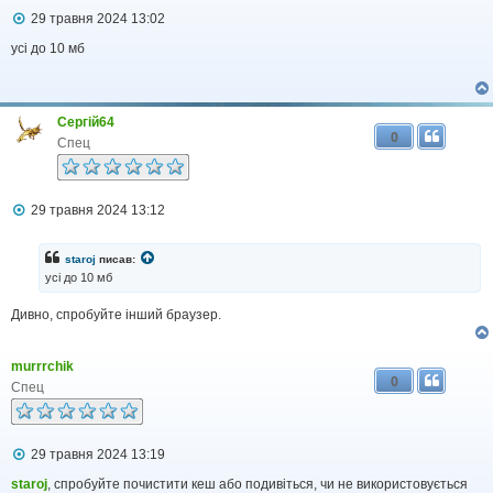
П
29 травня 2024 13:02
о
в
усі до 10 мб
і
д
о
м
Сергiй64
л
0
е
Спец
н
н
я
П
29 травня 2024 13:12
о
в
і
staroj
писав:
д
усі до 10 мб
о
м
Дивно, спробуйте інший браузер.
л
е
н
н
murrrchik
я
0
Спец
П
29 травня 2024 13:19
о
в
staroj
, спробуйте почистити кеш або подивіться, чи не використовується