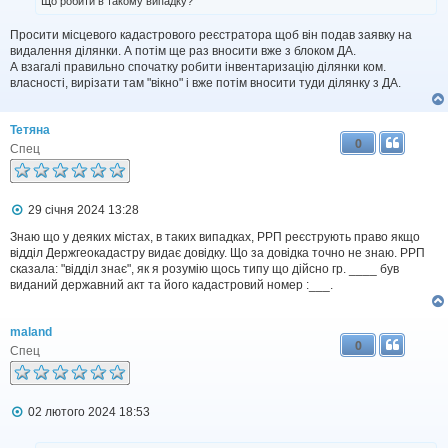
Що робити в такому випадку?
о
м
Просити місцевого кадастрового реєстратора щоб він подав заявку на
л
видалення ділянки. А потім ще раз вносити вже з блоком ДА.
е
н
А взагалі правильно спочатку робити інвентаризацію ділянки ком.
н
власності, вирізати там "вікно" і вже потім вносити туди ділянку з ДА.
я
Тетяна
0
Спец
П
29 січня 2024 13:28
о
в
Знаю що у деяких містах, в таких випадках, РРП реєструють право якщо
і
відділ Держгеокадастру видає довідку. Що за довідка точно не знаю. РРП
д
сказала: "відділ знає", як я розумію щось типу що дійсно гр. ____ був
о
виданий державний акт та його кадастровий номер :___.
м
л
е
maland
н
0
н
Спец
я
П
02 лютого 2024 18:53
о
в