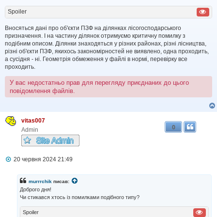
д
о
Spoiler
м
л
Вносяться дані про об'єкти ПЗФ на ділянках лісогосподарського
е
н
призначення. І на частину ділянок отримуємо критичну помилку з
н
подібним описом. Ділянки знаходяться у різних районах, різні лісництва,
я
різні об'єкти ПЗФ, якихось закономірностей не виявлено, одна проходить,
а сусідня - ні. Геометрія обмеження у файлі в нормі, перевірку все
проходить.
У вас недостатньо прав для перегляду приєднаних до цього
повідомлення файлів.
vitas007
0
Admin
П
20 червня 2024 21:49
о
в
і
murrrchik
писав:
д
Доброго дня!
о
Чи стикався хтось із помилками подібного типу?
м
л
Spoiler
е