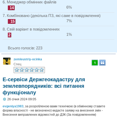
6. Менеджер обмінних файлів
6%
14
7. Комбіновано (декілька ПЗ, які саме в повідомлення)
7%
15
8. Свій варіант в повідомленнях
1%
2
Всього голосів:
223
zemleustriy-ocinka
1
Спец
Е-сервіси Держгеокадастру для
землевпорядників: всі питання
функціоналу
П
26 січня 2024 09:05
о
в
evgeniya1983
, за розробленою вами технічкою (в обмінному ставите
і
форма власності - не визначено) кидаєте заявку на внесення змін -
д
Внесення виправлених відомостей до ДЗК (За повідомленням)