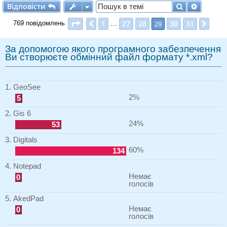
Відповісти
Пошук
Розшир
В
і
д
п
о
в
і
с
т
и
Сторінка
29
з
31
1
27
28
30
31
Поперед.
29
Далі
769 повідомлень
…
За допомогою якого програмного забезпечення
Ви створюєте обмінний файл формату *.xml?
1. GeoSee
2%
5
2. Gis 6
24%
53
3. Digitals
60%
134
4. Notepad
Немає
0
голосів
5. AkedPad
Немає
0
голосів