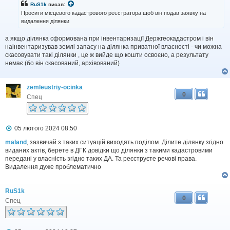
і
RuS1k
писав:
д
Просити місцевого кадастрового реєстратора щоб він подав заявку на
о
видалення ділянки
м
л
а якщо ділянка сформована при інвентаризації Держгеокадастром і він
е
н
наінвентаризував землі запасу на ділянка приватної власності - чи можна
н
скасовувати такі ділянки , це ж вийде що кошти освоєно, а результату
я
немає (бо він скасований, архівований)
zemleustriy-ocinka
0
Спец
П
05 лютого 2024 08:50
о
в
maland
, зазвичай з таких ситуацій виходять поділом. Ділите ділянку згідно
і
виданих актів, берете в ДГК довідки що ділянки з такими кадастровими
д
передані у власність згідно таких ДА. Та реєструєте речові права.
о
Видалення дуже проблематично
м
л
е
RuS1k
н
0
н
Спец
я