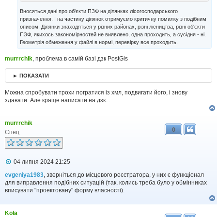
н
н
Вносяться дані про об'єкти ПЗФ на ділянках лісогосподарського
я
призначення. І на частину ділянок отримуємо критичну помилку з подібним
описом. Ділянки знаходяться у різних районах, різні лісництва, різні об'єкти
ПЗФ, якихось закономірностей не виявлено, одна проходить, а сусідня - ні.
Геометрія обмеження у файлі в нормі, перевірку все проходить.
murrrchik
, проблема в самій базі дзк PostGis
► ПОКАЗАТИ
Можна спробувати трохи погратися із хмл, подвигати його, і знову
здавати. Але краще написати на дзк...
murrrchik
0
Спец
П
04 липня 2024 21:25
о
в
evgeniya1983
, зверніться до місцевого реєстратора, у них є функціонал
і
для виправлення подібних ситуацій (так, колись треба було у обмінниках
д
вписувати "проектовану" форму власності).
о
м
л
Kola
е