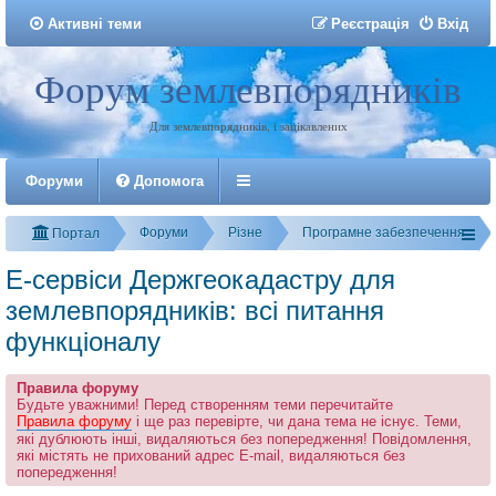
Активні теми
Р
е
є
с
т
р
а
ц
і
я
Вхід
Форум землевпорядників
Реєстрація
Для землевпорядників, і зацікавлених
Форуми
Допомога
Форуми
Різне
Програмне забезпечення
Портал
Е-сервіси Держгеокадастру для
землевпорядників: всі питання
функціоналу
Правила форуму
Будьте уважними! Перед створенням теми перечитайте
Правила форуму
і ще раз перевірте, чи дана тема не існує. Теми,
які дублюють інші, видаляються без попередження! Повідомлення,
які містять не прихований адрес E-mail, видаляються без
попередження!