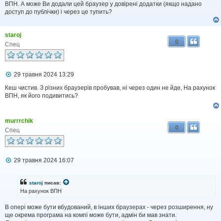
і
ВПН. А може Ви додали цей браузер у довірені додатки (якщо надано
д
доступ до публічки) і через це тупить?
о
м
л
staroj
е
0
н
Спец
н
я
П
29 травня 2024 13:29
о
в
Кеш чистив. З різних браузерів пробував, ні через один не йде, На рахунок
і
ВПН, як його подивитись?
д
о
м
murrrchik
л
0
е
Спец
н
н
я
П
29 травня 2024 16:07
о
в
і
staroj
писав:
д
На рахунок ВПН
о
м
В опері може бути вбудований, в інших браузерах - через розширення, ну
л
ще окрема програма на компі може бути, адмін би мав знати.
е