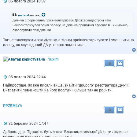
П
05 лютого 2024 10:37
о
в
і
maland
писав:
д
ділянка сформована при інвентаризації Держгеокадастром і він
о
наінвентаризував землі запасу на ділянка приватної власності - чи можна
м
скасовувати такі ділянки
л
е
н
Так не скасовувати всю ділянку, а тільки проінвентаризувати і зменшити на
н
площу, на яку виданий ДА у вашого замовника.
я
Yuxim
0
П
05 лютого 2024 22:44
о
в
Найпростіше, як вже писали вище, знайти "доброго" реєстратора ДРРП.
і
Витратити певні кошти на його послуги і більше так не робити.
д
о
м
PPZEMLYA
л
0
е
н
н
П
31 березня 2024 17:47
я
о
в
Доброго дня. Підкажіть буть ласка. Власник земельної ділянки людина з
і
розумовими вадами та немає паспорту.