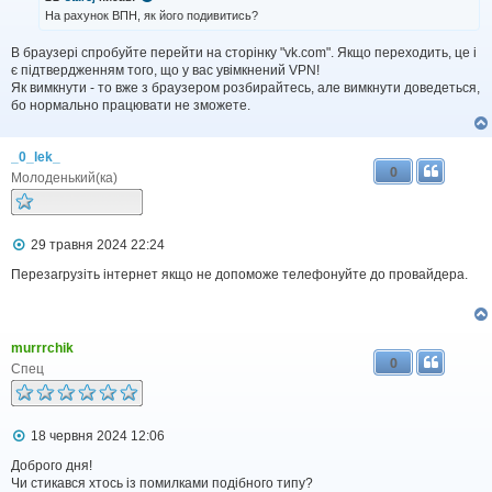
д
На рахунок ВПН, як його подивитись?
о
м
В браузері спробуйте перейти на сторінку "vk.com". Якщо переходить, це і
л
є підтвердженням того, що у вас увімкнений VPN!
е
н
Як вимкнути - то вже з браузером розбирайтесь, але вимкнути доведеться,
н
бо нормально працювати не зможете.
я
_0_lek_
0
Молоденький(ка)
П
29 травня 2024 22:24
о
в
Перезагрузіть інтернет якщо не допоможе телефонуйте до провайдера.
і
д
о
м
murrrchik
л
0
е
Спец
н
н
я
П
18 червня 2024 12:06
о
в
Доброго дня!
і
Чи стикався хтось із помилками подібного типу?