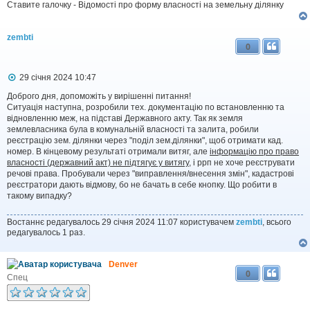
о
Ставите галочку - Відомості про форму власності на земельну ділянку
м
л
е
zembti
н
0
н
я
П
29 січня 2024 10:47
о
в
Доброго дня, допоможіть у вирішенні питання!
і
Ситуація наступна, розробили тех. документацію по встановленню та
д
відновленню меж, на підставі Державного акту. Так як земля
о
землевласника була в комунальній власності та залита, робили
м
реєстрацію зем. ділянки через "поділ зем.ділянки", щоб отримати кад.
л
номер. В кінцевому результаті отримали витяг, але
інформацію про право
е
власності (державний акт) не підтягує у витягу
, і ррп не хоче реєструвати
н
н
речові права. Пробували через "виправлення/внесення змін", кадастрові
я
реєстратори дають відмову, бо не бачать в себе кнопку. Що робити в
такому випадку?
Востаннє редагувалось 29 січня 2024 11:07 користувачем
zembti
, всього
редагувалось 1 раз.
Denver
0
Спец