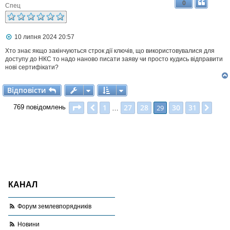
0
н
Спец
н
я
П
10 липня 2024 20:57
о
в
Хто знає якщо закінчуються строк дії ключів, що використовувалися для
і
доступу до НКС то надо наново писати заяву чи просто кудись відправити
д
нові сертифікати?
о
м
л
Відповісти
В
і
д
п
о
в
і
с
т
и
е
н
Сторінка
29
з
31
1
27
28
30
31
Поперед.
29
Далі
769 повідомлень
…
н
я
КАНАЛ
Форум землевпорядників
Новини