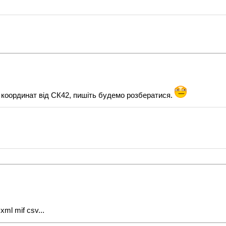
 координат від СК42, пишіть будемо розбератися.
ml mif csv...