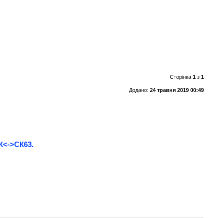
Сторінка
1
з
1
Додано:
24 травня 2019 00:49
К<->СК63.