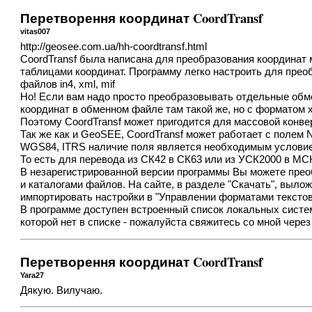
Перетворення координат CoordTransf
vitas007
http://geosee.com.ua/hh-coordtransf.html
CoordTransf была написана для преобразования координат
таблицами координат. Программу легко настроить для пре
файлов in4, xml, mif
Но! Если вам надо просто преобразовывать отдельные обм
координат в обменном файле там такой же, но с форматом 
Поэтому CoordTransf может пригодится для массовой конв
Так же как и GeoSEE, CoordTransf может работает с полем
WGS84, ITRS наличие поля является необходимым условием
То есть для перевода из СК42 в СК63 или из УСК2000 в М
В незарегистрированной версии программы Вы можете преоб
и каталогами файлов. На сайте, в разделе "Скачать", выло
импортировать настройки в "Управлении форматами тексто
В программе доступен встроенный список локальных систем
которой нет в списке - пожалуйста свяжитесь со мной через
Перетворення координат CoordTransf
Yara27
Дякую. Вилучаю.