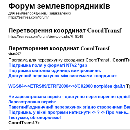
Форум землевпорядників
Для землевпорядників, і зацікавлених
https://zemres.com/forum/
Перетворення координат CoordTransf
https://zemres.com/forum/viewtopic.php?t=8149
Перетворення координат CoordTransf
vitas007
Програма для перерахунку координат CoordTransf .
CoordTr
Підтримка поля у форматі NTv2 *gsb
Підтримка світових одиниць вимірювання.
Доступний перерахунок між системами координат:
WGS84<->ETRS89/ETRF2000<->УСК2000 потрібен файл
Т
Не зареєстрована версія - доступно перетворення однієї
Зареєстрована версія:
Пакетний\одиничний перерахунок згідно створеними Ва
Підтримка, у вікні програми натиснути -> ? -> Про мене..
Тестуємо, обговорюємо!
CoordTransf.7z