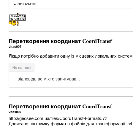
► ПОКАЗАТИ
Перетворення координат CoordTransf
vitas007
Якщо потрібно добавити одну із місцевих локальних систем
Не по темі
відповідь всім хто запитував...
Перетворення координат CoordTransf
vitas007
http://geosee.com.ua/files/CoordTransf-Formats.7z
Дописано підтримку форматів файлів для трансформації in4 x