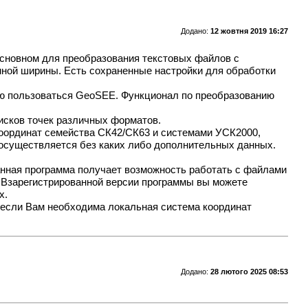
Додано:
12 жовтня 2019 16:27
основном для преобразования текстовых файлов с
нной ширины. Есть сохраненные настройки для обработки
ую пользоваться GeoSEE. Функционал по преобразованию
исков точек различных форматов.
 координат семейства СК42/СК63 и системами УСК2000,
 осуществляется без каких либо дополнительных данных.
анная программа получает возможность работать с файлами
sv. Взарегистрированной версии программы вы можете
х.
е если Вам необходима локальная система координат
Додано:
28 лютого 2025 08:53