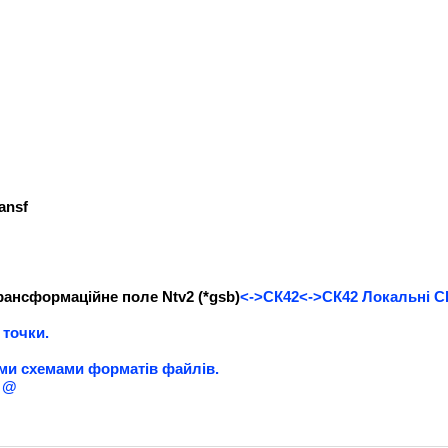
ansf
рансформаційне поле Ntv2 (*gsb)
<->СК42<->СК42 Локальні С
 точки.
ми схемами форматів файлів.
. @