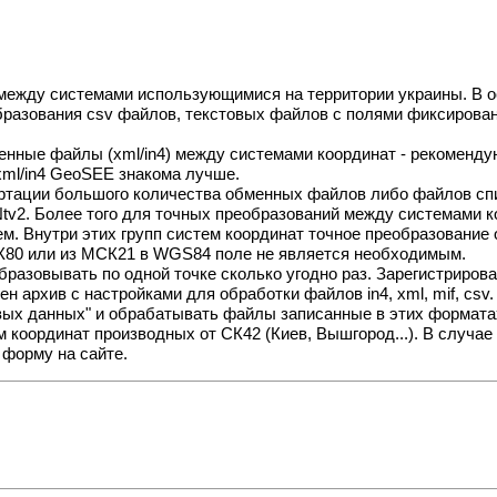
 между системами использующимися на территории украины. В 
образования csv файлов, текстовых файлов с полями фиксирова
енные файлы (xml/in4) между системами координат - рекоменд
xml/in4 GeoSEE знакома лучше.
ертации большого количества обменных файлов либо файлов сп
 Ntv2. Более того для точных преобразований между системами
. Внутри этих групп систем координат точное преобразование
СК80 или из МСК21 в WGS84 поле не является необходимым.
разовывать по одной точке сколько угодно раз. Зарегистриров
жен архив с настройками для обработки файлов in4, xml, mif, c
вых данных" и обрабатывать файлы записанные в этих формата
 координат производных от СК42 (Киев, Вышгород...). В случа
 форму на сайте.