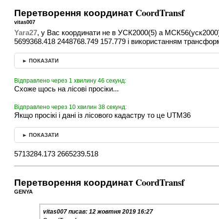
Перетворення координат CoordTransf
vitas007
Yara27
, у Вас координати не в УСК2000(5) а МСК56(уск2000)
5699368.418 2448768.749 157.779 і використанням трансфор
► ПОКАЗАТИ
Відправлено через 1 хвилину 46 секунд:
Схоже щось на лісові просіки...
Відправлено через 10 хвилин 38 секунд:
Якщо просікі і дані із лісового кадастру то це UTM36
► ПОКАЗАТИ
5713284.173 2665239.518
Перетворення координат CoordTransf
GENYA
vitas007
писав:
12 жовтня 2019 16:27