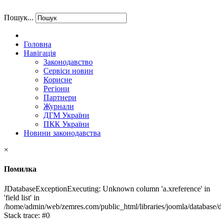
Пошук...
Головна
Навігація
Законодавство
Сервіси новин
Корисне
Регіони
Партнери
Журнали
ДГМ України
ПКК України
Новини законодавства
×
Помилка
JDatabaseExceptionExecuting: Unknown column 'a.xreference' in
'field list' in
/home/admin/web/zemres.com/public_html/libraries/joomla/database/d
Stack trace: #0