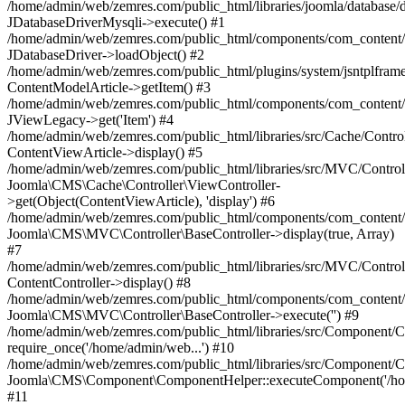
/home/admin/web/zemres.com/public_html/libraries/joomla/database/d
JDatabaseDriverMysqli->execute() #1
/home/admin/web/zemres.com/public_html/components/com_content/m
JDatabaseDriver->loadObject() #2
/home/admin/web/zemres.com/public_html/plugins/system/jsntplframe
ContentModelArticle->getItem() #3
/home/admin/web/zemres.com/public_html/components/com_content/vi
JViewLegacy->get('Item') #4
/home/admin/web/zemres.com/public_html/libraries/src/Cache/Control
ContentViewArticle->display() #5
/home/admin/web/zemres.com/public_html/libraries/src/MVC/Controll
Joomla\CMS\Cache\Controller\ViewController-
>get(Object(ContentViewArticle), 'display') #6
/home/admin/web/zemres.com/public_html/components/com_content/c
Joomla\CMS\MVC\Controller\BaseController->display(true, Array)
#7
/home/admin/web/zemres.com/public_html/libraries/src/MVC/Controll
ContentController->display() #8
/home/admin/web/zemres.com/public_html/components/com_content/c
Joomla\CMS\MVC\Controller\BaseController->execute('') #9
/home/admin/web/zemres.com/public_html/libraries/src/Component/
require_once('/home/admin/web...') #10
/home/admin/web/zemres.com/public_html/libraries/src/Component/
Joomla\CMS\Component\ComponentHelper::executeComponent('/hom
#11