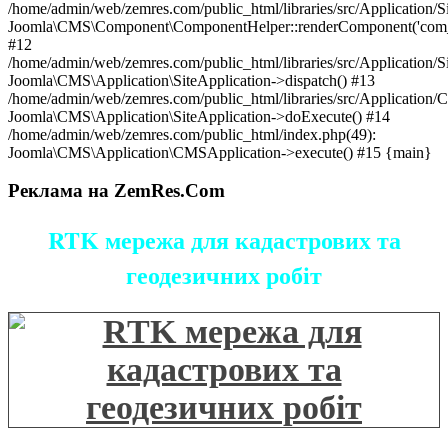
/home/admin/web/zemres.com/public_html/libraries/src/Application/S
Joomla\CMS\Component\ComponentHelper::renderComponent('com_
#12
/home/admin/web/zemres.com/public_html/libraries/src/Application/S
Joomla\CMS\Application\SiteApplication->dispatch() #13
/home/admin/web/zemres.com/public_html/libraries/src/Application
Joomla\CMS\Application\SiteApplication->doExecute() #14
/home/admin/web/zemres.com/public_html/index.php(49):
Joomla\CMS\Application\CMSApplication->execute() #15 {main}
Реклама на ZemRes.Com
RTK мережа для кадастрових та
геодезичних робіт