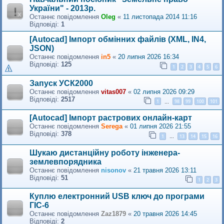
України" - 2013р.
Останнє повідомлення
Oleg
«
11 листопада 2014 11:16
Відповіді:
1
[Autocad] Імпорт обмінних файлів (XML, IN4,
JSON)
Останнє повідомлення
in5
«
20 липня 2026 16:34
Відповіді:
125
1
2
3
4
5
6
Запуск УСК2000
Останнє повідомлення
vitas007
«
02 липня 2026 09:29
Відповіді:
2517
1
98
99
100
101
…
[Autocad] Імпорт растровиx онлайн-карт
Останнє повідомлення
Serega
«
01 липня 2026 21:55
Відповіді:
378
1
13
14
15
16
…
Шукаю дистанційну роботу інженера-
землевпорядника
Останнє повідомлення
nisonov
«
21 травня 2026 13:11
Відповіді:
51
1
2
3
Куплю електронний USB ключ до програми
ГІС-6
Останнє повідомлення
Zaz1879
«
20 травня 2026 14:45
Відповіді:
2