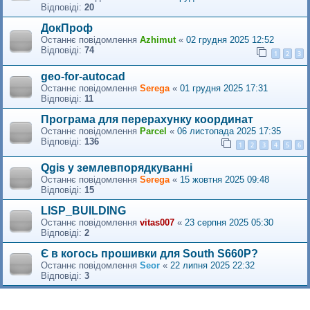
Відповіді:
20
ДокПроф
Останнє повідомлення
Azhimut
«
02 грудня 2025 12:52
Відповіді:
74
1
2
3
geo-for-autocad
Останнє повідомлення
Serega
«
01 грудня 2025 17:31
Відповіді:
11
Програма для перерахунку координат
Останнє повідомлення
Parcel
«
06 листопада 2025 17:35
Відповіді:
136
1
2
3
4
5
6
Qgis у землевпорядкуванні
Останнє повідомлення
Serega
«
15 жовтня 2025 09:48
Відповіді:
15
LISP_BUILDING
Останнє повідомлення
vitas007
«
23 серпня 2025 05:30
Відповіді:
2
Є в когось прошивки для South S660P?
Останнє повідомлення
Seor
«
22 липня 2025 22:32
Відповіді:
3