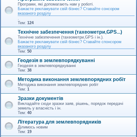
Програми, які допомагають нам у роботі.
Бажаєте рекламувати свій бізнес? Ставайте сонсором
вказаного розділу
.
Тем:
124
Технічне забезпечення (тахеометри,GPS...)
Технічне забезпечення (тахеометри,GPS і ін.).
Бажаєте рекламувати свій бізнес? Ставайте спонсором
вказаного розділу
Тем:
50
Геодезія в землевпорядкуванні
Геодезія в землевпорядкуванні
Тем:
38
Методика виконання землевпорядних робіт
Методика виконання землевпорядних робіт
Тем:
1
Зразки документів
Викладайте сюди зразки заяв, рішень, порядок передачі
земель у власність і ін.
Тем:
40
Література для землевпорядників
Ділимось новим
Тем:
19