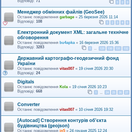
Відповіді:
71
1
2
3
Менеджер обмінних файлів (GeoSee)
Останнє повідомлення
garbage
«
25 березня 2026 11:14
Відповіді:
108
1
2
3
4
5
Електронний документ XML: загальне технічне
обговорення
Останнє повідомлення
bu4apka
«
16 березня 2026 15:36
Відповіді:
3283
1
129
130
131
132
…
Державний картографо-геодезичний фонд
України
Останнє повідомлення
vitas007
«
19 січня 2026 20:30
Відповіді:
24
Digitals
Останнє повідомлення
Kola
«
19 січня 2026 10:23
Відповіді:
668
1
24
25
26
27
…
Converter
Останнє повідомлення
vitas007
«
10 січня 2026 19:32
[Autocad] Створення контурів об'єкта
будівництва (geojson)
Останнє повідомлення
in5
«
24 грудня 2025 12:24