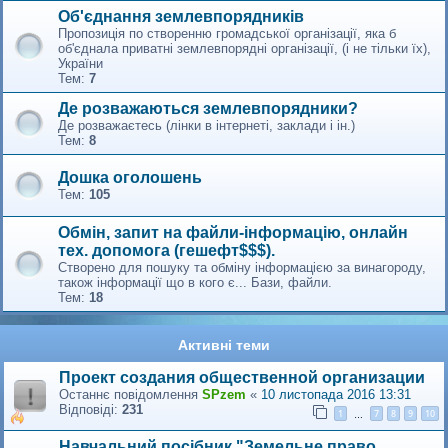
Об'єднання землевпорядників
Пропозиція по створенню громадської організації, яка б
об'єднала приватні землевпорядні організації, (і не тільки їх),
України
Тем:
7
Де розважаються землевпорядники?
Де розважаєтесь (лінки в інтернеті, заклади і ін.)
Тем:
8
Дошка оголошень
Тем:
105
Обмін, запит на файли-інформацію, онлайн
тех. допомога (гешефт$$$).
Створено для пошуку та обміну інформацією за винагороду,
також інформації що в кого є... Бази, файли.
Тем:
18
Активні теми
Проект создания общественной организации
Останнє повідомлення
SPzem
«
10 листопада 2016 13:31
Відповіді:
231
1
7
8
9
10
…
Навчальний посібник "Земельне право