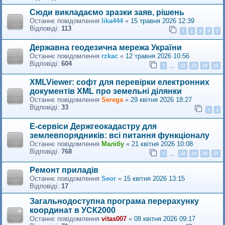
Сюди викладаємо зразки заяв, рішень
Останнє повідомлення
lika444
«
15 травня 2026 12:39
Відповіді:
113
1
2
3
4
5
Державна геодезична мережа України
Останнє повідомлення
rzkac
«
12 травня 2026 10:56
Відповіді:
604
1
22
23
24
25
…
XMLViewer: софт для перевірки електронних
документів XML про земельні ділянки
Останнє повідомлення
Serega
«
29 квітня 2026 18:27
Відповіді:
33
1
2
Е-сервіси Держгеокадастру для
землевпорядників: всі питання функціоналу
Останнє повідомлення
Малібу
«
21 квітня 2026 10:08
Відповіді:
768
1
28
29
30
31
…
Ремонт приладів
Останнє повідомлення
Seor
«
15 квітня 2026 13:15
Відповіді:
17
Загальнодоступна програма перерахунку
координат в УСК2000
Останнє повідомлення
vitas007
«
08 квітня 2026 09:17