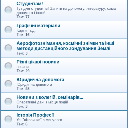
Студентам!
Тут для студентів! Запити на допомогу, літературу, сама
допомога і інше!
Тем:
77
Графічні матеріали
Карти і т.д.
Тем:
16
Аерофотознімання, космічні знімки та інші
методи дистанційного зондування Землі
Тем:
3
Різні цікаві новини
новини
Тем:
29
Юридична допомога
Юридична допомога
Тем:
58
Новини з колегій, семінарів...
Оперативні дані з місця подій
Тем:
3
Історія Професії
Усі "цікавинки" з минулого
Тем:
6