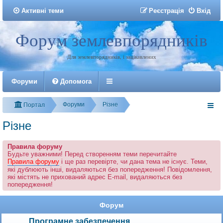
Активні теми
Р
е
є
с
т
р
а
ц
і
я
Вхід
Форум землевпорядників
Реєстрація
Для землевпорядників, і зацікавлених
Форуми
Допомога
Форуми
Різне
Портал
Різне
Правила форуму
Будьте уважними! Перед створенням теми перечитайте
Правила форуму
і ще раз перевірте, чи дана тема не існує. Теми,
які дублюють інші, видаляються без попередження! Повідомлення,
які містять не прихований адрес E-mail, видаляються без
попередження!
Форум
Програмне забезпечення