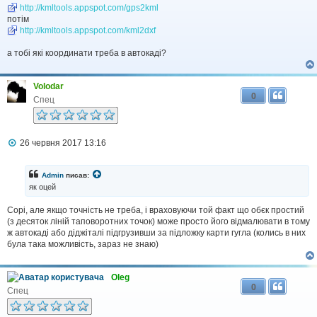
і
http://kmltools.appspot.com/gps2kml
д
потім
о
http://kmltools.appspot.com/kml2dxf
м
л
а тобі які координати треба в автокаді?
е
н
н
я
Volodar
0
Спец
П
26 червня 2017 13:16
о
в
і
Admin
писав:
д
як оцей
о
м
Сорі, але якщо точність не треба, і враховуючи той факт що обєк простий
л
(з десяток ліній таповоротних точок) може просто його відмалювати в тому
е
н
ж автокаді або діджіталі підгрузивши за підложку карти гугла (колись в них
н
була така можливість, зараз не знаю)
я
Oleg
0
Спец