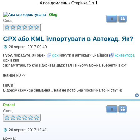
4 повідомлень • Сторінка
1
з
1
Oleg
0
Спец
GPX або KML імпортувати в Автокад. Як?
П
26 червня 2017 09:40
о
в
Гуру
, порадьте, як оцей
gpx
кинути в автокад? Знайшов
конвектора
і
gpx в kml
д
Як пам'ятаю, то kml відкриває Діджітал і в ньому можна зберегти в dxf
о
м
Інакше ніяк?
л
е
ПиСи
н
н
Відразу кажу - за знімання... нам не потрібна "космічна точність" )))
я
Parcel
0
Спец
П
26 червня 2017 12:41
о
в
можна: