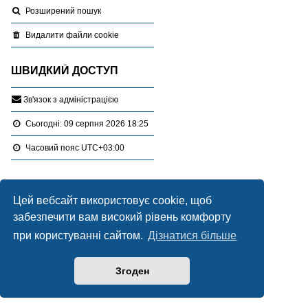
Розширений пошук
Видалити файли cookie
ШВИДКИЙ ДОСТУП
З
в
'
я
з
о
к
з
а
д
м
і
н
і
с
т
р
а
ц
і
є
ю
Сьогодні: 09 серпня 2026 18:25
Часовий пояс
UTC+03:00
Перейти :
Портал
Форуми
Різне
Цей вебсайт використовує cookie, щоб
Програмне забезпечення
забезпечити вам високий рівень комфорту
Працює на
phpBB
® Forum Software © phpBB Limited
при користуванні сайтом.
Дізнатися більше
Український переклад © 2005-2020
Українська підтримка phpBB
Згоден
Style Blue created by
LONER
Конфіденційність
|
Умови