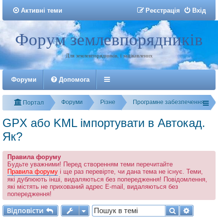
Активні теми
Р
е
є
с
т
р
а
ц
і
я
Вхід
Форум землевпорядників
Реєстрація
Для землевпорядників, і зацікавлених
Форуми
Допомога
Форуми
Різне
Програмне забезпечення
Портал
GPX або KML імпортувати в Автокад.
Як?
Правила форуму
Будьте уважними! Перед створенням теми перечитайте
Правила форуму
і ще раз перевірте, чи дана тема не існує. Теми,
які дублюють інші, видаляються без попередження! Повідомлення,
які містять не прихований адрес E-mail, видаляються без
попередження!
Відповісти
Пошук
Розшир
В
і
д
п
о
в
і
с
т
и