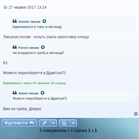
П
27 червня 2017 13:14
о
в
і
Volodar
писав:
д
відмалювати в тому ж автокаді
о
м
Там різні посіви - хочуть знати орієнтовну площу
л
е
н
Parcel
писав:
н
які координати треба в автокаді?
я
63
Можете перезберегти в Діджіталі?)
Відправлено через 24 хвилини 16 секунд:
Admin
писав:
Можете перезберегти в Діджіталі?)
Вже не треба. Дякую)
Відповісти
В
і
д
п
о
в
і
с
т
и
4 повідомлень • Сторінка
1
з
1